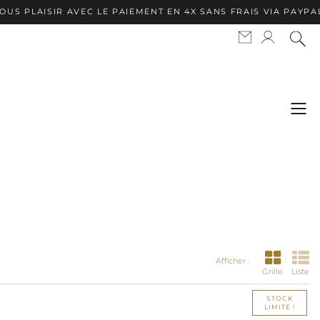
VEC LE PAIEMENT EN 4X SANS FRAIS VIA PAYPAL ✦ APPLE PAY
Afficher :
Grille
Liste
STOCK
LIMITÉ !