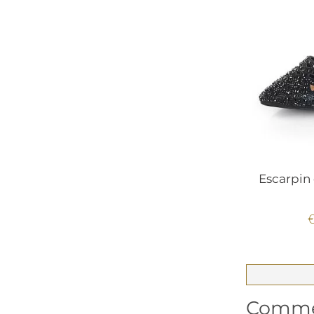
Escarpin 
€
Commen