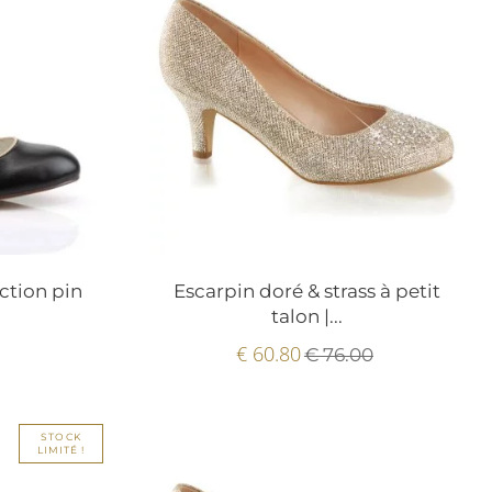
ction pin
Escarpin doré & strass à petit
talon |...
€ 60.80
€ 76.00
STOCK
LIMITÉ !