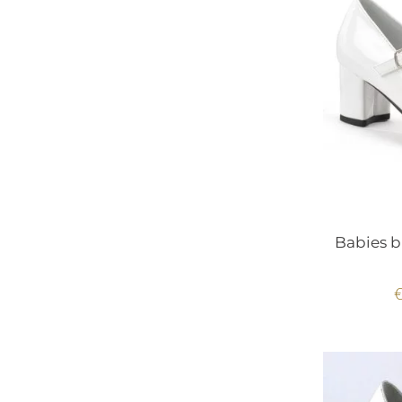
Babies b
€