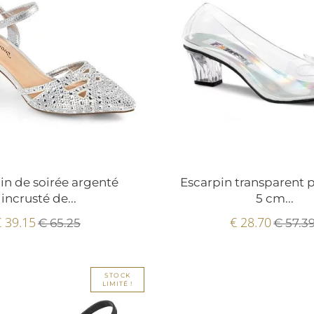
in de soirée argenté
Escarpin transparent p
incrusté de...
5 cm...
€ 39.15
€ 28.70
€ 65.25
€ 57.3
STOCK
LIMITÉ !