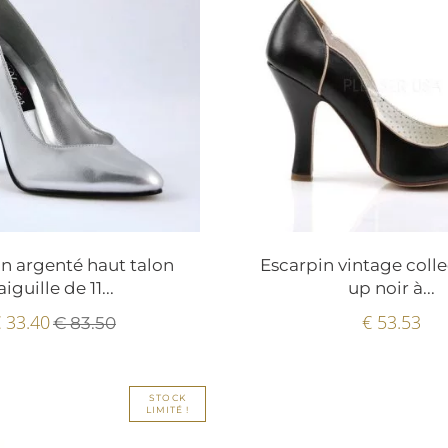
n argenté haut talon
Escarpin vintage colle
aiguille de 11...
up noir à...
 33.40
€ 53.53
€ 83.50
STOCK
LIMITÉ !