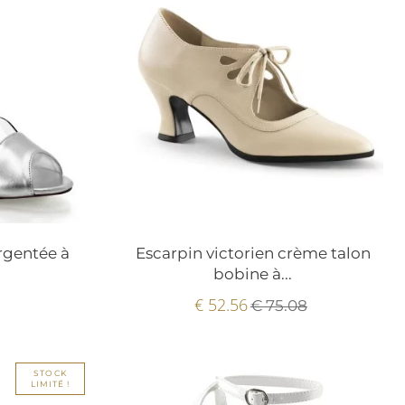
rgentée à
Escarpin victorien crème talon
bobine à...
€ 52.56
€ 75.08
STOCK
LIMITÉ !