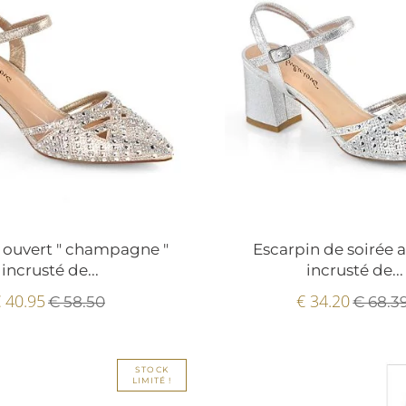
 ouvert " champagne "
Escarpin de soirée 
incrusté de...
incrusté de...
 40.95
€ 34.20
€ 58.50
€ 68.3
STOCK
LIMITÉ !