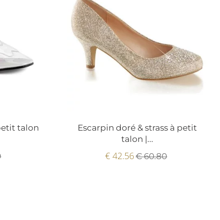
etit talon
Escarpin doré & strass à petit
talon |...
€ 42.56
9
€ 60.80