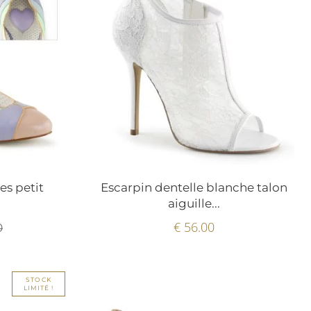
es petit
Escarpin dentelle blanche talon
.
aiguille...
€ 56.00
0
STOCK
LIMITÉ !