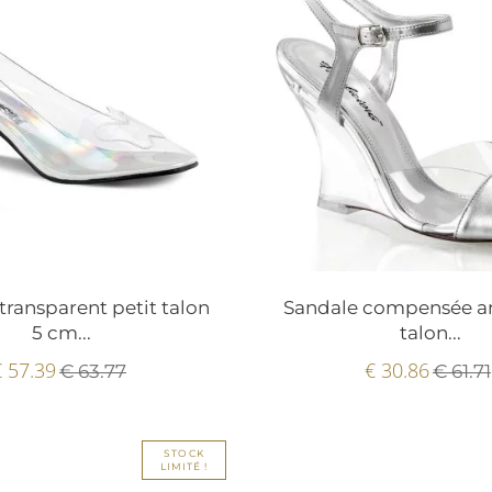
transparent petit talon
Sandale compensée a
5 cm...
talon...
€ 57.39
€ 30.86
€ 63.77
€ 61.71
STOCK
LIMITÉ !