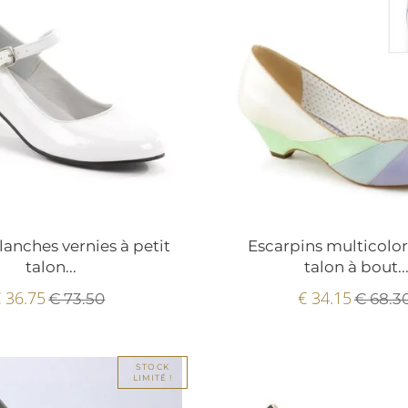
lanches vernies à petit
Escarpins multicolor
talon...
talon à bout..
 36.75
€ 34.15
€ 73.50
€ 68.3
STOCK
LIMITÉ !