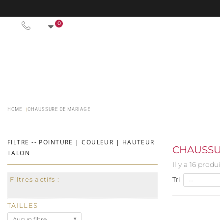
0
HOME
CHAUSSURE DE MARIAGE
FILTRE -- POINTURE | COULEUR | HAUTEUR
CHAUSSU
TALON
Il y a 16 produi
Filtres actifs :
Tri
--
TAILLES
Aucun filtre