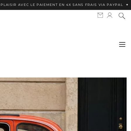
E PAIEMENT EN 4X SANS FRAIS VIA PAYPAL ✦ APPLE PAY DISP