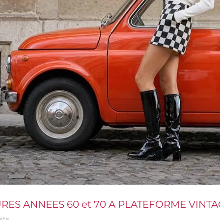
RES ANNEES 60 et 70 A PLATEFORME VINT
its.