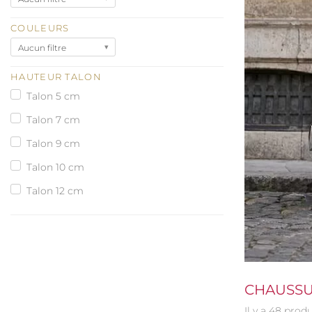
COULEURS
Aucun filtre
HAUTEUR TALON
Talon 5 cm
Talon 7 cm
Talon 9 cm
Talon 10 cm
Talon 12 cm
CHAUSSU
Il y a 48 produ