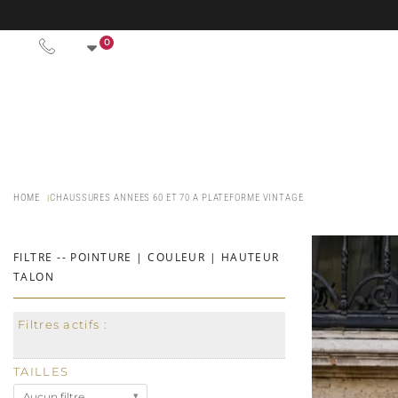
0
HOME
CHAUSSURES ANNEES 60 ET 70 A PLATEFORME VINTAGE
FILTRE -- POINTURE | COULEUR | HAUTEUR
TALON
Filtres actifs :
TAILLES
Aucun filtre