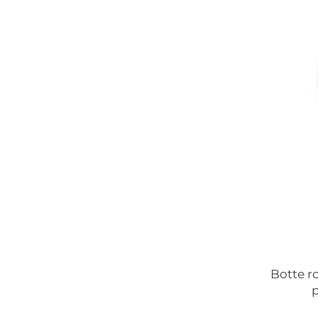
Botte r
p