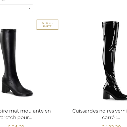
STOCK
LIMITÉ !
oire mat moulante en
Cuissardes noires verni
stretch pour...
carré :...
€ 94.60
€ 123.30