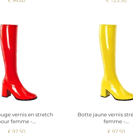
ouge vernis en stretch
Botte jaune vernis str
our femme -...
femme -...
€ 97.50
€ 97.50