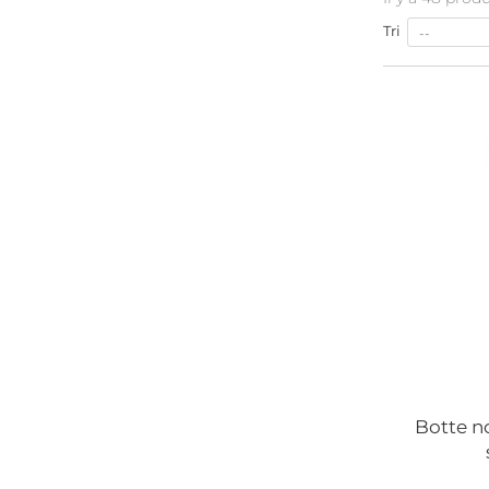
Tri
--
Botte n