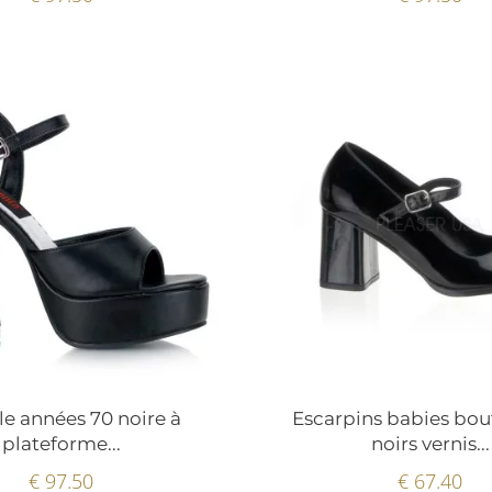
e années 70 noire à
Escarpins babies bou
plateforme...
noirs vernis...
€ 97.50
€ 67.40