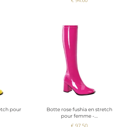
etch pour
Botte rose fushia en stretch
pour femme -...
€ 97.50