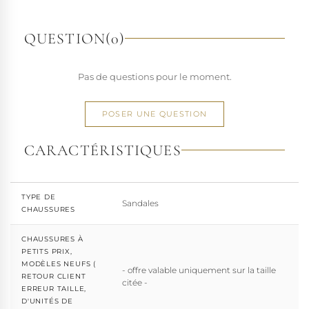
talons conçues pour la performance. Tout naturellement,
elle a étendu son savoir-faire à d'autres univers. Pleaser est
QUESTION
(0)
aujourd'hui distribuée dans 110 pays.
À l'écart du courant mainstream des grandes franchises
Pas de questions pour le moment.
de la mode, Pleaser propose des collections ultra féminines
et des univers divers et riches, souvent disponibles dans
une large gamme de pointures. Parce qu'un style ne
POSER UNE QUESTION
devrait jamais se réduire à une question de centimètres, la
marque défend une idée simple : permettre à chacun
CARACTÉRISTIQUES
d'exprimer, sans contrainte, qui il veut être.
TYPE DE
Sandales
CHAUSSURES
CHAUSSURES À
PETITS PRIX,
MODÈLES NEUFS (
- offre valable uniquement sur la taille
RETOUR CLIENT
citée -
ERREUR TAILLE,
D'UNITÉS DE