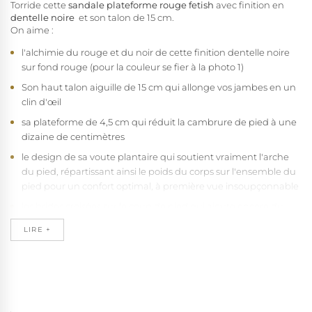
Torride cette
sandale plateforme rouge fetish
avec finition en
dentelle noire
et son talon de 15 cm.
On aime :
l'alchimie du rouge et du noir de cette finition dentelle noire
sur fond rouge (pour la couleur se fier à la photo 1)
Son haut talon aiguille de 15 cm qui allonge vos jambes en un
clin d'œil
sa plateforme de 4,5 cm qui réduit la cambrure de pied à une
dizaine de centimètres
le design de sa voute plantaire qui soutient vraiment l'arche
du pied, répartissant ainsi le poids du corps sur l'ensemble du
pied pour un confort optimal, à première vue insoupçonnable
les brides croisées sur le coup de pied qui ajoute encore du
raffinement à cette sandale
LIRE +
la première de propreté en microfibre qui absorbe l'humidité
et évite le glissement du pied sur l'avant
Ce produit n'existe pas dans cette déclinaison. Vous pouvez
néanmoins en sélectionner une autre.
Note importante : Cette chaussure sexy est exclusivement
réservée aux pieds forts car la bride avant est assez large, et ne
convient pas à des pieds fins.