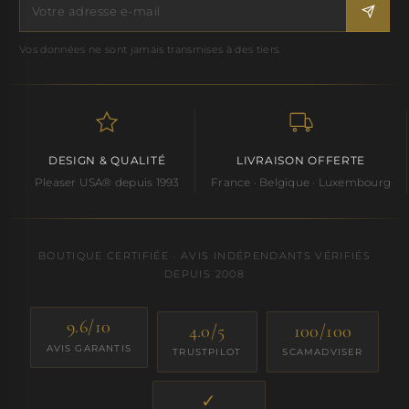
Vos données ne sont jamais transmises à des tiers.
DESIGN & QUALITÉ
LIVRAISON OFFERTE
Pleaser USA® depuis 1993
France · Belgique · Luxembourg
BOUTIQUE CERTIFIÉE · AVIS INDÉPENDANTS VÉRIFIÉS
DEPUIS 2008
9.6/10
4.0/5
100/100
AVIS GARANTIS
TRUSTPILOT
SCAMADVISER
✓