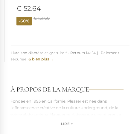
€ 52.64
Voir à 360°
€ 131.60
-60%
Livraison discrète et gratuite * · Retours 14+14 j · Paiement
sécurisé
& bien plus →
À PROPOS DE LA MARQUE
Fondée en 1993 en Californie, Pleaser est née dans
l'effervescence créative de la culture underground, de la
scène et du cinéma. Rapidement devenue une référence
pour les artistes, les performers et les esprits libres, la
LIRE +
marque s'est imposée par la qualité de sa fabrication et la
richesse de ses designs de chaussures techniques à hauts