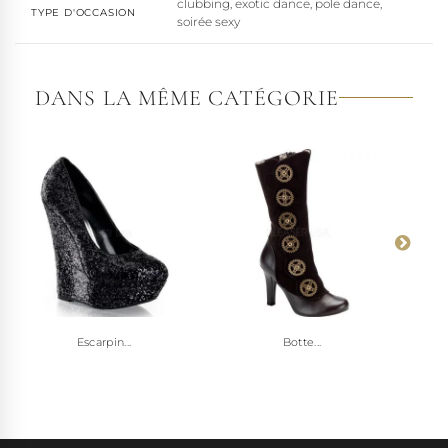
clubbing, exotic dance, pole dance,
TYPE D'OCCASION
soirée sexy
DANS LA MÊME CATÉGORIE
Escarpin...
Botte...