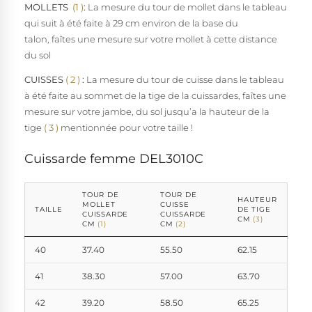
MOLLETS
(1 )
:
La mesure du tour de mollet dans le tableau
qui suit à été faite à 29 cm environ de la base du
talon, faîtes une mesure sur votre mollet à cette distance
du sol
CUISSES
( 2
)
:
La mesure du tour de cuisse dans le tableau
à été faite au sommet de la tige de la cuissardes, faîtes une
mesure sur votre jambe, du sol jusqu’a la hauteur de la
tige
( 3 )
mentionnée pour votre taille !
Cuissarde femme DEL3010C
TOUR DE
TOUR DE
HAUTEUR
MOLLET
CUISSE
TAILLE
DE TIGE
CUISSARDE
CUISSARDE
CM
(3)
CM
(1)
CM
(2)
40
37.40
55.50
62.15
41
38.30
57.00
63.70
42
39.20
58.50
65.25