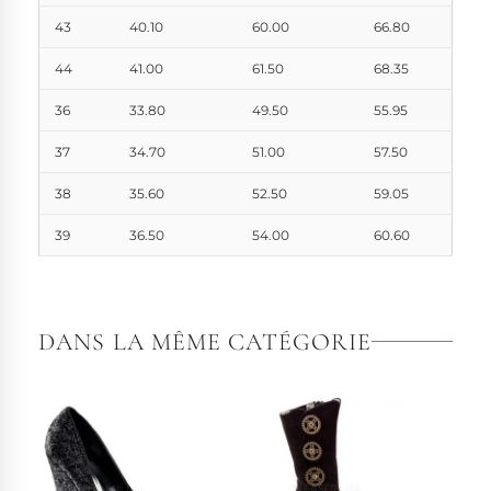
43
40.10
60.00
66.80
44
41.00
61.50
68.35
36
33.80
49.50
55.95
37
34.70
51.00
57.50
38
35.60
52.50
59.05
39
36.50
54.00
60.60
DANS LA MÊME CATÉGORIE