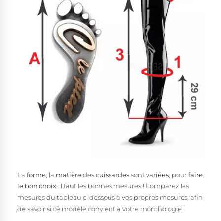
La
forme
, la
matière
des
cuissardes
sont
variées
, pour
faire
le bon choix
, il faut les bonnes mesures ! Comparez les
mesures du tableau ci dessous à vos propres mesures, afin
de savoir si ce modèle convient à votre morphologie !