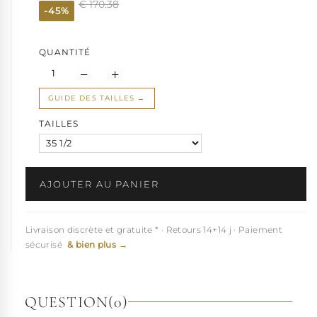
€ 170.38
-45%
QUANTITÉ
GUIDE DES TAILLES
TAILLES
AJOUTER AU PANIER
Livraison discrète et gratuite * · Retours 14+14 j · Paiement
sécurisé
& bien plus →
QUESTION
(0)