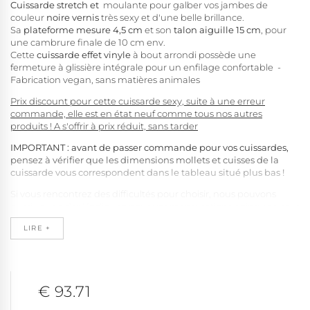
Cuissarde stretch et
moulante pour galber vos jambes de
couleur
noire vernis
très sexy et d'une belle brillance.
Sa
plateforme mesure 4,5 cm
et son
talon aiguille 15 cm
, pour
une cambrure finale de 10 cm env.
Cette
cuissarde effet vinyle
à bout arrondi possède une
fermeture à glissière intégrale pour un enfilage confortable -
Fabrication vegan, sans matières animales
Prix discount pour cette cuissarde sexy, suite à une erreur
commande, elle est en état neuf comme tous nos autres
produits ! A s'offrir à prix réduit, sans tarder
IMPORTANT : avant de passer commande pour vos cuissardes,
pensez à vérifier que les dimensions mollets et cuisses de la
cuissarde vous correspondent dans le tableau situé plus bas !
Si vous rencontrez des difficultés pour choisir, nous pouvons
aussi vous aider ! Indiquez nous vos mensurations pointures, tour
de cuisse et mollet en cm via le formulaire de contact
LIRE +
:
https://www.clepied.com/nous-contacter
€ 93.71