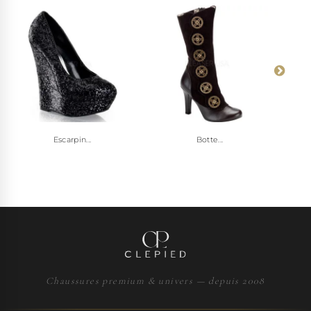
Escarpin...
Botte...
Chaussures premium & univers — depuis 2008