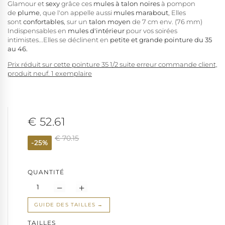
Glamour et
sexy
grâce ces
mules à talon noires
à pompon
de
plume
, que l'on appelle aussi
mules marabout
, Elles
sont
confortables
, sur un
talon moyen
de 7 cm env. (76 mm)
Indispensables en
mules d'intérieur
pour vos soirées
intimistes...Elles se déclinent en
petite et grande pointure du 35
au 46.
Prix réduit sur cette pointure 35 1/2 suite erreur commande client,
produit neuf. 1 exemplaire
€ 52.61
€ 70.15
-25%
QUANTITÉ
GUIDE DES TAILLES
TAILLES