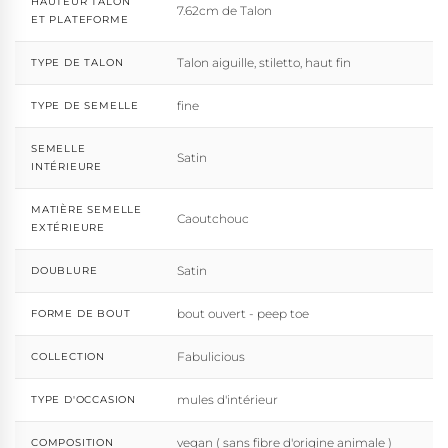
HAUTEUR TALON
7.62cm de Talon
ET PLATEFORME
Talon aiguille, stiletto, haut fin
TYPE DE TALON
fine
TYPE DE SEMELLE
SEMELLE
Satin
INTÉRIEURE
MATIÈRE SEMELLE
Caoutchouc
EXTÉRIEURE
Satin
DOUBLURE
bout ouvert - peep toe
FORME DE BOUT
Fabulicious
COLLECTION
mules d'intérieur
TYPE D'OCCASION
vegan ( sans fibre d'origine animale )
COMPOSITION