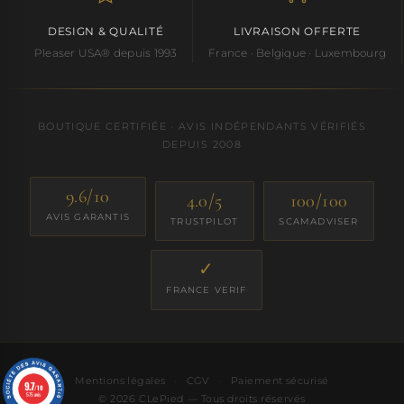
DESIGN & QUALITÉ
LIVRAISON OFFERTE
Pleaser USA® depuis 1993
France · Belgique · Luxembourg
BOUTIQUE CERTIFIÉE · AVIS INDÉPENDANTS VÉRIFIÉS
DEPUIS 2008
9.6/10
4.0/5
100/100
AVIS GARANTIS
TRUSTPILOT
SCAMADVISER
✓
FRANCE VERIF
Mentions légales
·
CGV
·
Paiement sécurisé
9.7
/10
575 avis
© 2026 CLePied — Tous droits réservés