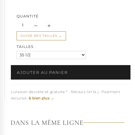
QUANTITÉ
GUIDE DES TAILLES
TAILLES
AJOUTER AU PANIER
Livraison discrète et gratuite * · Retours 14+14 j · Paiement
sécurisé
& bien plus →
DANS LA MÊME LIGNE