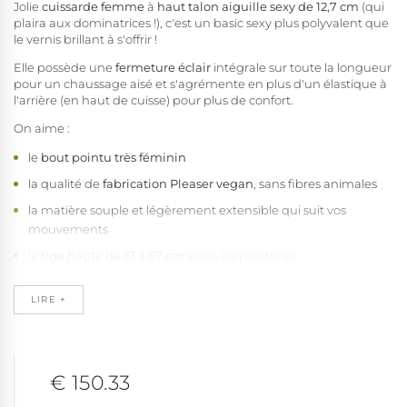
Jolie
cuissarde femme
à
haut talon aiguille sexy de 12,7 cm
(qui
plaira aux dominatrices !), c'est un basic sexy plus polyvalent que
le vernis brillant à s'offrir !
Elle possède une
fermeture éclair
intégrale sur toute la longueur
pour un chaussage aisé et s'agrémente en plus d'un élastique à
l'arrière (en haut de cuisse) pour plus de confort.
On aime :
le
bout pointu très féminin
la qualité de
fabrication Pleaser vegan
, sans fibres animales
la matière souple et légèrement extensible qui suit vos
mouvements
la
tige haute de 61 à 67 cm
selon les pointures
Prix réduit sur cette pointure 35 1/2 suite erreur commande client,
LIRE +
produit neuf. Seulement 1 exemplaire
IMPORTANT : avant de passer commande pour vos cuissardes,
pensez à vérifier que les dimensions mollets et cuisses de la
cuissarde vous correspondent dans le tableau situé plus bas !
€ 150.33