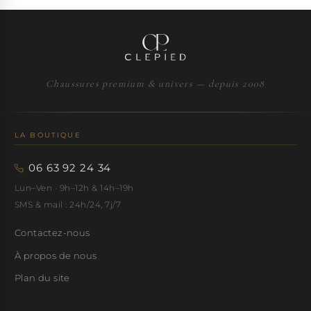
Chaussures premium & univers — depuis 2008
LA BOUTIQUE
06 63 92 24 34
Lun–Ven · 9h–12h & 14h–19h
SMS & mail : 24h/24, 7j/7
Contactez-nous
À propos de nous
Plan du site