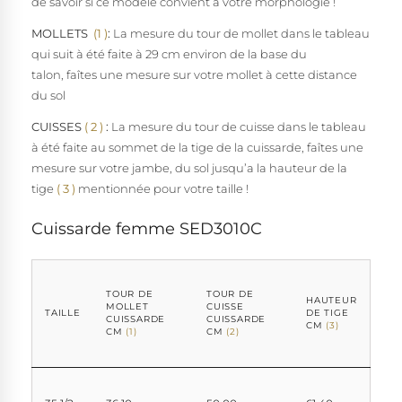
de savoir si ce modèle convient à votre morphologie !
MOLLETS
(1 )
:
La mesure du tour de mollet dans le tableau
qui suit à été faite à 29 cm environ de la base du
talon, faîtes une mesure sur votre mollet à cette distance
du sol
CUISSES
( 2
)
:
La mesure du tour de cuisse dans le tableau
à été faite au sommet de la tige de la cuissarde, faîtes une
mesure sur votre jambe, du sol jusqu’a la hauteur de la
tige
( 3 )
mentionnée pour votre taille !
Cuissarde femme SED3010C
TOUR DE
TOUR DE
HAUTEUR
MOLLET
CUISSE
TAILLE
DE TIGE
CUISSARDE
CUISSARDE
CM
(3)
CM
(1)
CM
(2)