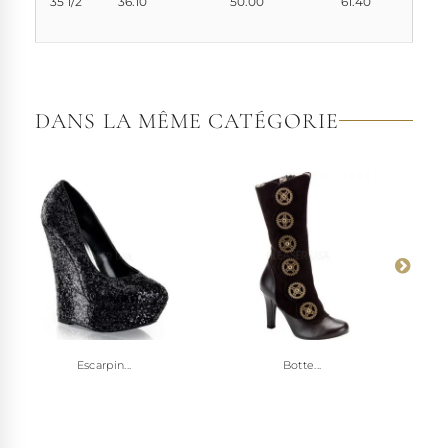
35 1/2
36.10
50.00
61.40
DANS LA MÊME CATÉGORIE
Escarpin...
Botte...