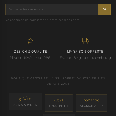
Vos données ne sont jamais transmises à des tiers.
DESIGN & QUALITÉ
LIVRAISON OFFERTE
Pleaser USA® depuis 1993
France · Belgique · Luxembourg
BOUTIQUE CERTIFIÉE · AVIS INDÉPENDANTS VÉRIFIÉS
DEPUIS 2008
9.6/10
4.0/5
100/100
AVIS GARANTIS
TRUSTPILOT
SCAMADVISER