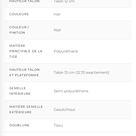
Talon 12 cm
HAUTEUR TALON
noir
COULEURS
COULEUR /
Noir
FINITION
MATIÈRE
Polyuréthane
PRINCIPALE DE LA
TIGE
HAUTEUR TALON
Talon 13 cm (12.70 exactement)
ET PLATEFORME
SEMELLE
Semi-polyuréthane
INTÉRIEURE
MATIÈRE SEMELLE
Caoutchouc
EXTÉRIEURE
Tissu
DOUBLURE