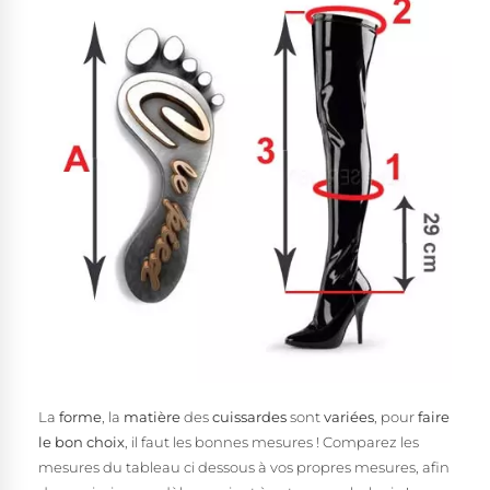
La
forme
, la
matière
des
cuissardes
sont
variées
, pour
faire
le bon choix
, il faut les bonnes mesures ! Comparez les
mesures du tableau ci dessous à vos propres mesures, afin