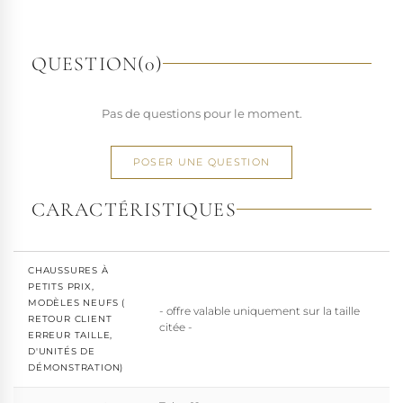
richesse de ses designs de chaussures techniques à hauts
talons conçues pour la performance. Tout naturellement,
elle a étendu son savoir-faire à d'autres univers. Pleaser est
QUESTION
(0)
aujourd'hui distribuée dans 110 pays.
À l'écart du courant mainstream des grandes franchises
Pas de questions pour le moment.
de la mode, Pleaser propose des collections ultra féminines
et des univers divers et riches, souvent disponibles dans
une large gamme de pointures. Parce qu'un style ne
POSER UNE QUESTION
devrait jamais se réduire à une question de centimètres, la
marque défend une idée simple : permettre à chacun
CARACTÉRISTIQUES
d'exprimer, sans contrainte, qui il veut être.
CHAUSSURES À
PETITS PRIX,
MODÈLES NEUFS (
- offre valable uniquement sur la taille
RETOUR CLIENT
citée -
ERREUR TAILLE,
D'UNITÉS DE
DÉMONSTRATION)