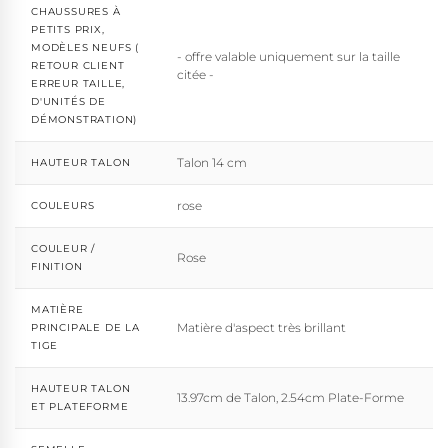
CHAUSSURES À
PETITS PRIX,
MODÈLES NEUFS (
- offre valable uniquement sur la taille
RETOUR CLIENT
citée -
ERREUR TAILLE,
D'UNITÉS DE
DÉMONSTRATION)
Talon 14 cm
HAUTEUR TALON
rose
COULEURS
COULEUR /
Rose
FINITION
MATIÈRE
Matière d'aspect très brillant
PRINCIPALE DE LA
TIGE
HAUTEUR TALON
13.97cm de Talon, 2.54cm Plate-Forme
ET PLATEFORME