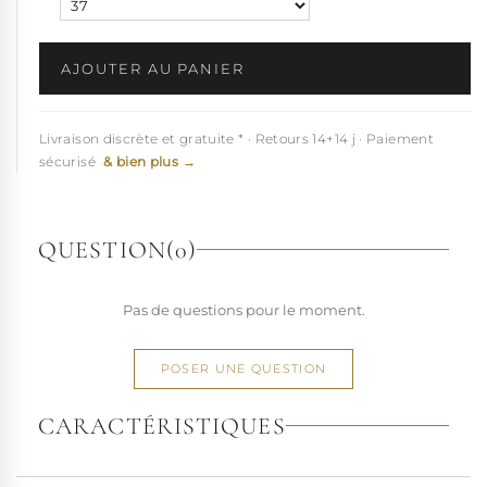
AJOUTER AU PANIER
Livraison discrète et gratuite * · Retours 14+14 j · Paiement
sécurisé
& bien plus →
QUESTION
(0)
Pas de questions pour le moment.
POSER UNE QUESTION
CARACTÉRISTIQUES