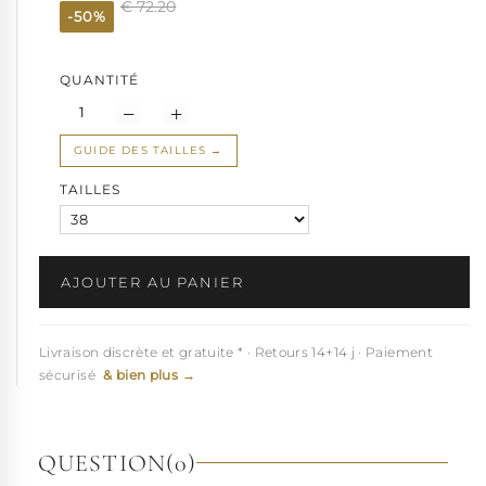
€ 72.20
-50%
QUANTITÉ
GUIDE DES TAILLES
TAILLES
AJOUTER AU PANIER
Livraison discrète et gratuite * · Retours 14+14 j · Paiement
sécurisé
& bien plus →
QUESTION
(0)