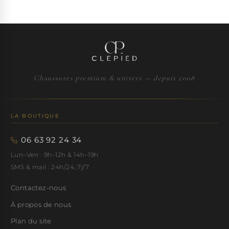
Chaussures premium & univers — depuis 2008
LA BOUTIQUE
06 63 92 24 34
Lun–Ven · 9h–12h & 14h–19h
SMS & mail : 24h/24, 7j/7
Contactez-nous
À propos de nous
Plan du site