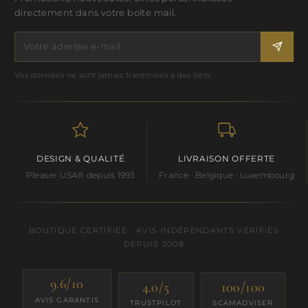
directement dans votre boîte mail.
Vos données ne sont jamais transmises à des tiers.
DESIGN & QUALITÉ
LIVRAISON OFFERTE
Pleaser USA® depuis 1993
France · Belgique · Luxembourg
BOUTIQUE CERTIFIÉE · AVIS INDÉPENDANTS VÉRIFIÉS
DEPUIS 2008
9.6/10
4.0/5
100/100
AVIS GARANTIS
TRUSTPILOT
SCAMADVISER