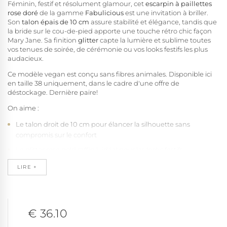
Féminin, festif et résolument glamour, cet
escarpin à paillettes
rose doré
de la gamme
Fabulicious
est une invitation à briller.
Son
talon épais de 10 cm
assure stabilité et élégance, tandis que
la bride sur le cou-de-pied apporte une touche rétro chic façon
Mary Jane. Sa finition
glitter
capte la lumière et sublime toutes
vos tenues de soirée, de cérémonie ou vos looks festifs les plus
audacieux.
Ce modèle vegan est conçu sans fibres animales. Disponible ici
en taille 38 uniquement, dans le cadre d'une offre de
déstockage. Dernière paire!
On aime :
Le talon droit de 10 cm pour élancer la silhouette sans
compromis sur le confort
Le glitter rose gold raffiné, idéal pour les looks festifs
La bride à boucle pour un bon maintien
LIRE +
Le bout arrondi pour un confort optimal
Sa fabrication vegan, sans matière d’origine animale
€ 36.10