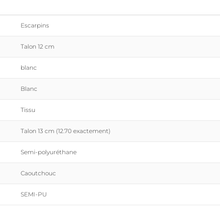
Escarpins
Talon 12 cm
blanc
Blanc
Tissu
Talon 13 cm (12.70 exactement)
Semi-polyuréthane
Caoutchouc
SEMI-PU