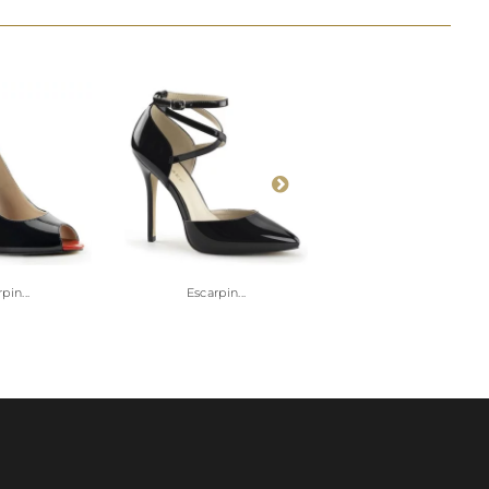
pin...
Escarpin...
Escarpin...