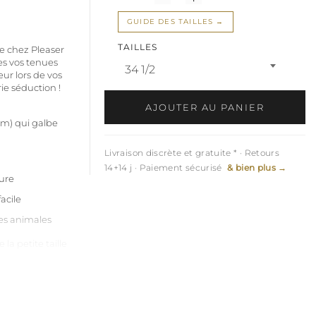
GUIDE DES TAILLES
TAILLES
e chez Pleaser
es vos tenues
34 1/2
eur lors de vos
rie séduction !
AJOUTER AU PANIER
 mm) qui galbe
Livraison discrète et gratuite * · Retours
14+14 j · Paiement sécurisé
& bien plus →
cure
acile
res animales
 la petite taille
, ce modèle sera
ront leur aise.