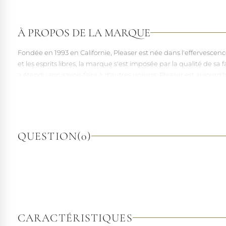
À PROPOS DE LA MARQUE
Fondée en 1993 en Californie, Pleaser est née dans l'effervesce
et les esprits libres, la marque s'est imposée par la qualité de 
a étendu son savoir-faire à d'autres univers. Pleaser est aujourd'
À l'écart du courant mainstream des grandes franchises de la mo
pointures. Parce qu'un style ne devrait jamais se réduire à une 
QUESTION
(0)
CARACTÉRISTIQUES