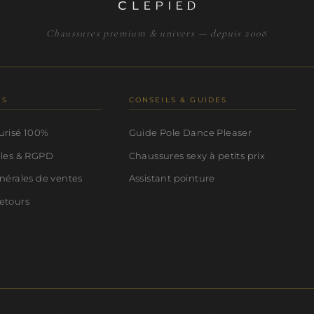
Chaussures premium & univers — depuis 2008
NS
CONSEILS & GUIDES
urisé 100%
Guide Pole Dance Pleaser
ales & RGPD
Chaussures sexy à petits prix
nérales de ventes
Assistant pointure
etours