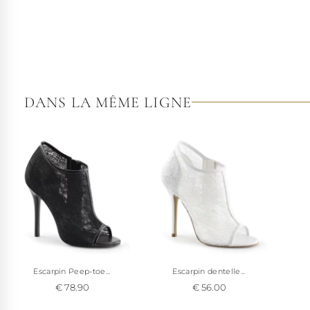
DANS LA MÊME LIGNE
Escarpin Peep-toe...
Escarpin dentelle...
€ 78.90
€ 56.00