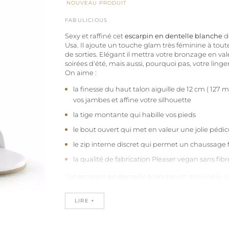
NOUVEAU PRODUIT
FABULICIOUS
Sexy et raffiné cet
escarpin en dentelle blanche
d
Usa. Il ajoute un touche glam très féminine à tout
de sorties. Elégant il mettra votre bronzage en val
soirées d'été, mais aussi, pourquoi pas, votre linge
On aime :
la finesse du haut talon aiguille de 12 cm ( 127
vos jambes et affine votre silhouette
la tige montante qui habille vos pieds
le bout ouvert qui met en valeur une jolie pédi
le zip interne discret qui permet un chaussage f
la qualité de fabrication Pleaser vegan sans fib
Cet
escarpin en dentelle blanche
est disponible de
34 1/2 à la grande taille 44 selon stocks.
Note de la rédaction : dans les grandes pointures
LIRE +
parfait pour les pieds moyens à larges qui y trouve