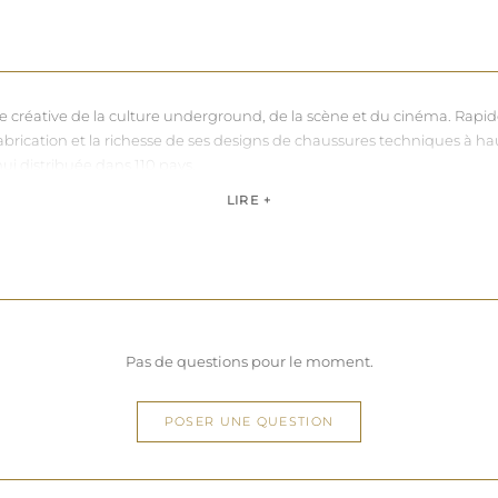
nce créative de la culture underground, de la scène et du cinéma. Rapi
sa fabrication et la richesse de ses designs de chaussures techniques à 
hui distribuée dans 110 pays.
de, Pleaser propose des collections ultra féminines et des univers di
LIRE +
question de centimètres, la marque défend une idée simple : permettre 
Pas de questions pour le moment.
POSER UNE QUESTION