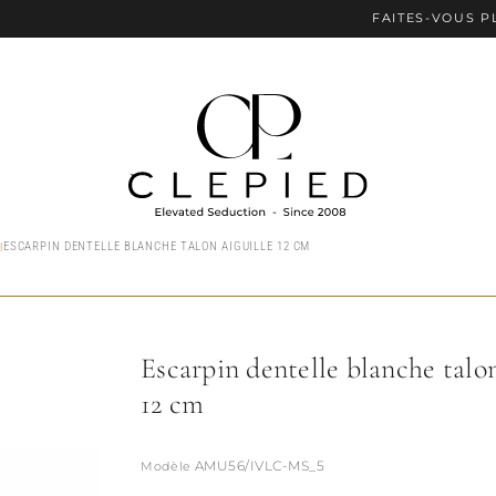
FAITES-VOUS PLAISIR AV
ESCARPIN DENTELLE BLANCHE TALON AIGUILLE 12 CM
Escarpin dentelle blanche talon
12 cm
AMU56/IVLC-MS_5