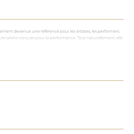
dement devenue une référence pour les artistes, les performers
hauts talons conçues pour la performance. Tout naturellement, elle
vers et riches, souvent disponibles dans une large gamme de
à chacun d'exprimer, sans contrainte, qui il veut être.