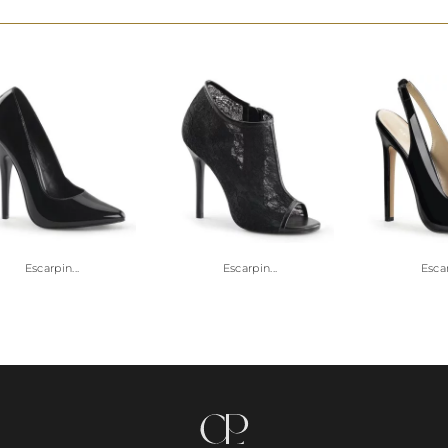
Escarpin...
Escarpin...
Escar