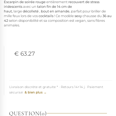
Escarpin de soirée rouge
entièrement
recouvert de strass
iridescents
avec un
talon fin de 14 cm de
haut,
large
décolleté
,
bout en amande
, parfait pour briller de
mille feux lors de vos
cocktails
! Ce modèle
sexy
chausse du
36 au
42
selon disponibilité et sa composition est vegan, sans fibres
animales.
€ 63.27
Livraison discrète et gratuite * · Retours 14+14 j · Paiement
sécurisé
& bien plus →
QUESTION
(0)