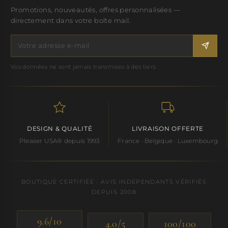
Promotions, nouveautés, offres personnalisées —
directement dans votre boîte mail.
Vos données ne sont jamais transmises à des tiers.
DESIGN & QUALITÉ
LIVRAISON OFFERTE
Pleaser USA® depuis 1993
France · Belgique · Luxembourg
BOUTIQUE CERTIFIÉE · AVIS INDÉPENDANTS VÉRIFIÉS
DEPUIS 2008
9.6/10
4.0/5
100/100