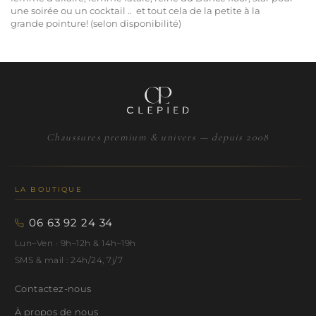
une
soirée
ou un
cocktail
..
et tout cela de la
petite à la
grande pointure
! (selon disponibilité)
Chaussures premium & univers — depuis 2008
LA BOUTIQUE
06 63 92 24 34
Lun–Ven · 9h–12h & 14h–19h
SMS & mail : 24h/24, 7j/7
Contactez-nous
À propos de nous