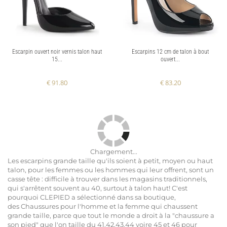
Escarpin ouvert noir vernis talon haut
Escarpins 12 cm de talon à bout
15...
ouvert...
€ 91.80
€ 83.20
Chargement...
Les
escarpins grande taille qu'ils soient à petit, moyen ou haut
talon,
pour les
femmes
ou les
hommes
qui leur offrent, sont un
casse tête :
difficile à trouver dans les magasins traditionnels
,
qui s'arrêtent souvent au 40, surtout à
talon haut
! C'est
pourquoi
CLEPIED
a sélectionné dans sa boutique,
des
Chaussures
pour
l'homme
et la
femme
qui chaussent
grande taille
, parce que tout le monde a droit à la "chaussure a
son pied" que l'on taille du
41,42,43,44 voire 45 et 46
pour