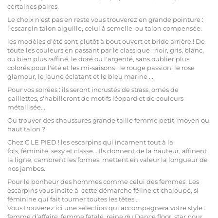
certaines paires.
Le choix n'est pas en reste vous trouverez en grande pointure :
l'
escarpin talon aiguill
e, celui à
semelle ou talon compensée.
les
modèles d'été
sont plutôt à
bout ouvert et bride arrière
! De
toute les couleurs
en passant par le classique : noir, gris, blanc,
ou bien plus raffiné, le
doré
ou
l'argenté
, sans oublier plus
colorés
pour l'été et les mi-saisons : le
rouge passion
, le
rose
glamour,
le
jaune éclatant
et le
bleu marine
...
Pour vos
soirées
: ils seront incrustés de
strass
,
ornés de
paillettes
, s'habilleront de motifs
léopard
et de
couleurs
métallisée
...
Ou trouver des chaussures grande taille femme
petit, moyen ou
haut talon
?
Chez C LE PIED ! les
escarpins
qui incarnent tout à la
fois,
féminité
,
sexy
et
classe
... Ils donnent de la hauteur, affinent
la ligne, cambrent les formes, mettent en valeur la longueur de
nos jambes.
Pour le bonheur des
hommes
comme celui des
femmes
. Les
escarpins vous incite à
cette
démarche féline et chaloupé
, si
féminine
qui fait tourner toutes les têtes...
Vous trouverez ici une sélection qui accompagnera votre style :
femme d’affaire
,
femme fatale
,
reine du Dance floor
, star pour