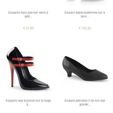
Escarpins mary jane noir vernis à
Escarpin babies plateforme noir à
petit...
talon...
€ 91.80
€ 103.30
Escarpins sexy bicolores noir et rouge
Escarpin petit talon 5 cm noir mat
à...
grande...