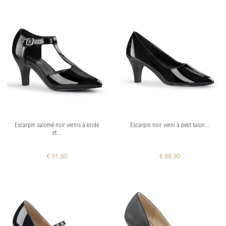
Escarpin salomé noir vernis à bride
Escarpin noir verni à petit talon...
et...
€ 91.80
€ 88.90