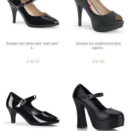
Escarpin noir vernis style " mary jane "
Escarpin noir plateforme à talon
à...
aiguille...
€ 94.70
€ 81.80