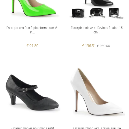
Escarpin vert fluo à plateforme cachée
Escarpin noir verni Devious à talon 15
et...
cm...
€ 91.80
€ 136.51
€ 160.60
Escarpin babies noir mat à petit
Escarpin blanc vernis talon aiguille