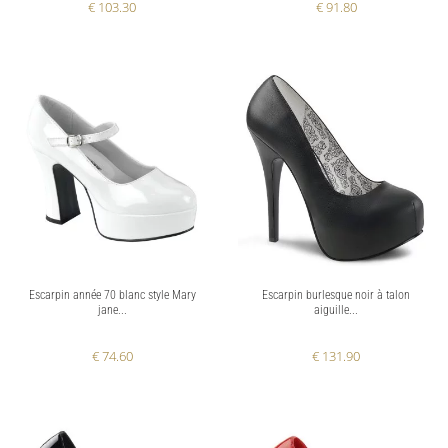
€ 103.30
€ 91.80
Escarpin année 70 blanc style Mary
Escarpin burlesque noir à talon
jane...
aiguille...
€ 74.60
€ 131.90