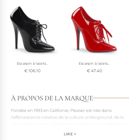
Escarpin à lacets...
Escarpin à lacets...
€ 106.10
€ 47.40
À PROPOS DE LA MARQUE
Fondée en 1993 en Californie, Pleaser est née dans
l'effervescence créative de la culture underground, de la
scène et du cinéma. Rapidement devenue une référence
pour les artistes, les performers et les esprits libres, la
LIRE +
marque s'est imposée par la qualité de sa fabrication et la