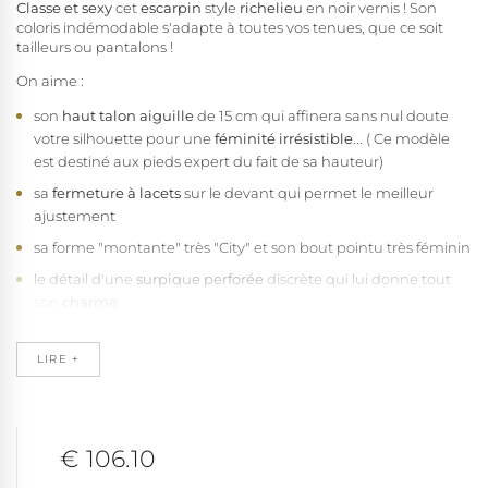
Classe et sexy
cet
escarpin
style
richelieu
en noir vernis ! Son
coloris indémodable s'adapte à toutes vos tenues, que ce soit
tailleurs ou pantalons !
On aime :
son
haut talon aiguille
de 15 cm qui affinera sans nul doute
votre silhouette pour une
féminité
irrésistible
... ( Ce modèle
est destiné aux pieds expert du fait de sa hauteur)
sa
fermeture à lacets
sur le devant qui permet le meilleur
ajustement
sa forme "montante" très "City" et son bout pointu très féminin
le détail d'une
surpique perforée
discrète qui lui donne tout
son
charme
.
sa
fabrication vegan
( sans fibre d'origine animale )
LIRE +
sa disponibilité en
petite et grande pointure
du 35 au 46 selon
disponibilités.
€ 106.10