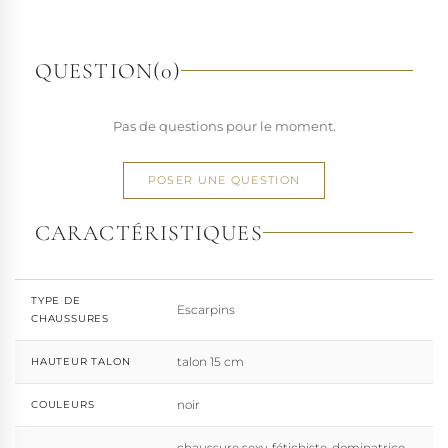
richesse de ses designs de chaussures techniques à hauts
talons conçues pour la performance. Tout naturellement,
elle a étendu son savoir-faire à d'autres univers. Pleaser est
QUESTION
(0)
aujourd'hui distribuée dans 110 pays.
À l'écart du courant mainstream des grandes franchises
Pas de questions pour le moment.
de la mode, Pleaser propose des collections ultra féminines
et des univers divers et riches, souvent disponibles dans
une large gamme de pointures. Parce qu'un style ne
POSER UNE QUESTION
devrait jamais se réduire à une question de centimètres, la
marque défend une idée simple : permettre à chacun
CARACTÉRISTIQUES
d'exprimer, sans contrainte, qui il veut être.
TYPE DE
Escarpins
CHAUSSURES
talon 15 cm
HAUTEUR TALON
noir
COULEURS
chaussure sexy, fétichiste, dominatrice,