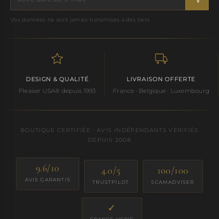
Vos données ne sont jamais transmises à des tiers.
DESIGN & QUALITÉ
LIVRAISON OFFERTE
Pleaser USA® depuis 1993
France · Belgique · Luxembourg
BOUTIQUE CERTIFIÉE · AVIS INDÉPENDANTS VÉRIFIÉS
DEPUIS 2008
9.6/10
4.0/5
100/100
AVIS GARANTIS
TRUSTPILOT
SCAMADVISER
✓