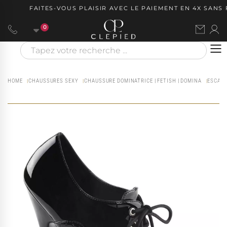
FAITES-VOUS PLAISIR AVEC LE PAIEMENT EN 4X SANS FR
0
HOME
CHAUSSURES SEXY
CHAUSSURE DOMINATRICE | FETISH | DOMINA
ESCARP