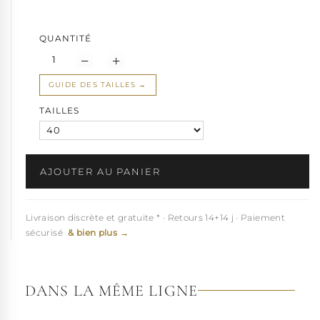
QUANTITÉ
GUIDE DES TAILLES
TAILLES
AJOUTER AU PANIER
Livraison discrète et gratuite * · Retours 14+14 j · Paiement
sécurisé
& bien plus →
DANS LA MÊME LIGNE