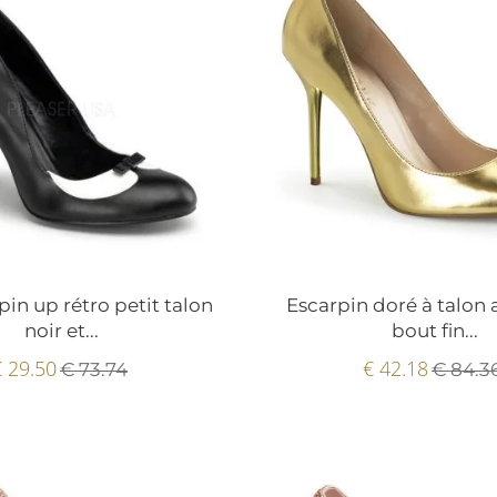
pin up rétro petit talon
Escarpin doré à talon a
noir et...
bout fin...
€ 29.50
€ 42.18
€ 73.74
€ 84.3