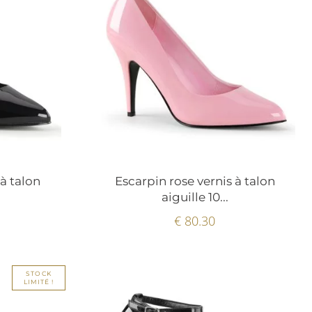
 à talon
Escarpin rose vernis à talon
aiguille 10...
€ 80.30
STOCK
LIMITÉ !