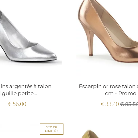
ins argentés à talon
Escarpin or rose talon a
iguille petite...
cm - Promo
€ 56.00
€ 33.40
€ 83.5
STOCK
LIMITÉ !