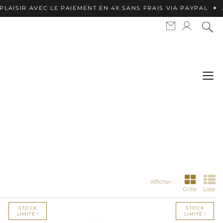
 LE PAIEMENT EN 4X SANS FRAIS VIA PAYPAL ✦ APPLE PAY D
Afficher :
Grille
Liste
STOCK
STOCK
LIMITÉ !
LIMITÉ !