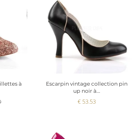
llettes à
Escarpin vintage collection pin
up noir à...
€ 53.53
0