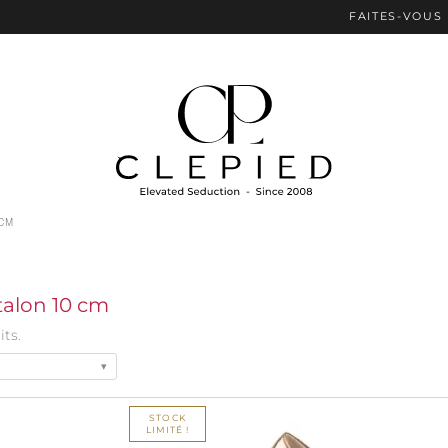
FAITES-VOUS PLAISIR AVEC
 CM
talon 10 cm
its.
STOCK
LIMITÉ !