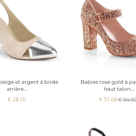
beige et argent à bride
Babies rose gold à pai
arrière...
haut talon...
€ 28.10
€ 51.68
€ 64.6