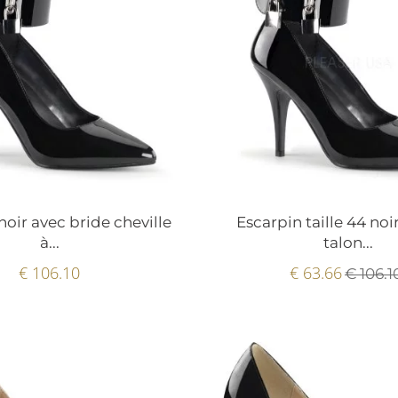
noir avec bride cheville
Escarpin taille 44 noir
à...
talon...
€ 106.10
€ 63.66
€ 106.1