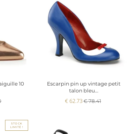
iguille 10
Escarpin pin up vintage petit
talon bleu...
€ 62.73
0
€ 78.41
STOCK
LIMITÉ !