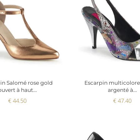
in Salomé rose gold
Escarpin multicolore
ouvert à haut...
argenté à...
€ 44.50
€ 47.40