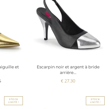
iguille et
Escarpin noir et argent à bride
arrière...
€ 27.30
6
STOCK
STOCK
LIMITÉ !
LIMITÉ !