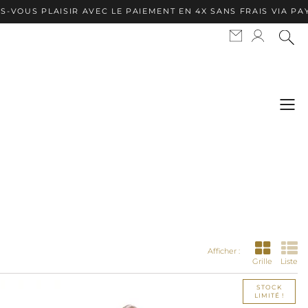
OUS PLAISIR AVEC LE PAIEMENT EN 4X SANS FRAIS VIA PAYP
Afficher :
Grille
Liste
STOCK
LIMITÉ !