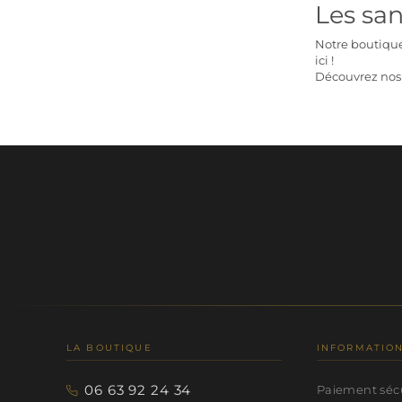
Les san
Notre boutique
ici
!
Découvrez nos 
LA BOUTIQUE
INFORMATIO
06 63 92 24 34
Paiement séc