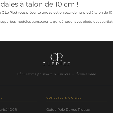
dales à talon de 10 cm !
 C Le Pied vous présente une selection sexy de
nu-pied à talon de 1
superbes modèles transparents qui dénudent vos pieds, des spartiate
Chaussures premium & univers — depuis 2008
NS
CONSEILS & GUIDES
urisé 100%
Guide Pole Dance Pleaser