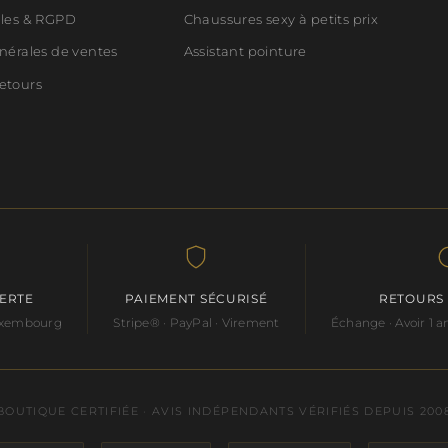
ales & RGPD
Chaussures sexy à petits prix
nérales de ventes
Assistant pointure
etours
FERTE
PAIEMENT SÉCURISÉ
RETOURS
Luxembourg
Stripe® · PayPal · Virement
Échange · Avoir 1
BOUTIQUE CERTIFIÉE · AVIS INDÉPENDANTS VÉRIFIÉS DEPUIS 200