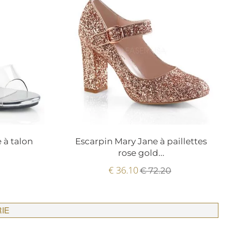
 à talon
Escarpin Mary Jane à paillettes
rose gold...
€ 36.10
€ 72.20
RIE