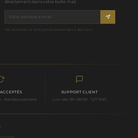
directement dans votre boîte mail.
Vos données ne sont jamais transmises à des tiers.
 ACCEPTÉS
SUPPORT CLIENT
 an · Remboursement
Lun–Ven 9h–18h30 · 7j/7 SMS
8