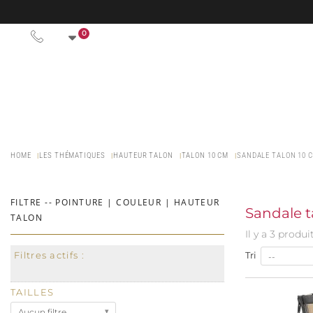
0
HOME
LES THÉMATIQUES
HAUTEUR TALON
TALON 10 CM
SANDALE TALON 10 
FILTRE -- POINTURE | COULEUR | HAUTEUR
Sandale 
TALON
Il y a 3 produit
Filtres actifs :
Tri
--
TAILLES
Aucun filtre