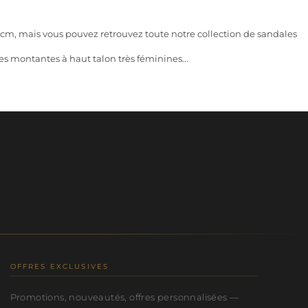
0 cm
, mais vous pouvez retrouvez toute notre
collection de sandales
s montantes à haut talon très féminines...
OFFRES EXCLUSIVES
Promotions, nouveautés, offres personnalisées —