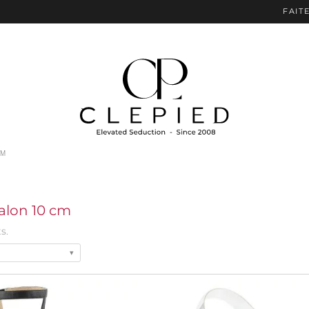
FAITES-V
CM
talon 10 cm
s.