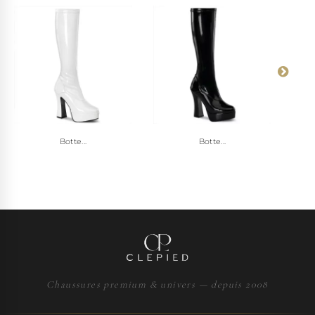
Botte...
Botte...
Chaussures premium & univers — depuis 2008