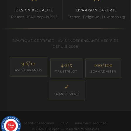
DESIGN & QUALITÉ
LIVRAISON OFFERTE
Pleaser USA® depuis 1993
France · Belgique · Luxembourg
BOUTIQUE CERTIFIÉE · AVIS INDÉPENDANTS VÉRIFIÉS
DEPUIS 2008
9.6/10
4.0/5
100/100
AVIS GARANTIS
TRUSTPILOT
SCAMADVISER
✓
FRANCE VERIF
Mentions légales
·
CGV
·
Paiement sécurisé
9.7
/10
575 avis
© 2026 CLePied — Tous droits réservés