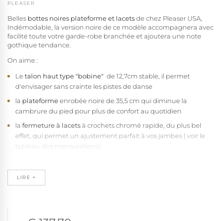
PLEASER
Belles
bottes noires plateforme et lacets
de chez Pleaser USA,
Indémodable, la version noire de ce modèle accompagnera avec
(1 avis)
facilité toute votre garde-robe branchée et ajoutera une note
gothique tendance.
On aime :
Le
talon haut type "bobine"
de 12,7cm stable, il permet
d'envisager sans crainte les pistes de danse
la
plateforme
enrobée noire de 35,5 cm qui diminue la
cambrure du pied pour plus de confort au quotidien
la
fermeture à lacets
à crochets chromé rapide, du plus bel
effet, qui permet un ajustement parfait à vos jambes ( voir le
tableau des mensurations)
la fermeture éclair pour un enfilage rapide
le bout en amande qui respecte l'anatomie du pied en restant
LIRE +
féminin
la tige haute de 39 cm selon taille
la qualité de fabrication Pleaser
vegan
, sans fibres animales