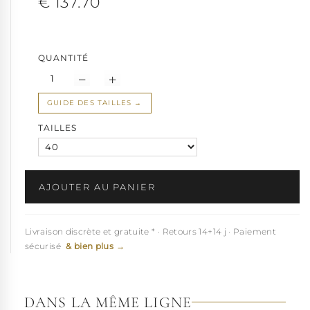
€ 137.70
Cette
botte noire mate femme
chausse
petite et grande taille
du 35 1/2 au 46
selon stock.
Très belle à porter avec un jean flare pour un look néo rétro 70,
QUANTITÉ
ou bien un jean retroussé pour une silhouette plus tendance...
Elles séduiront sans nul doute, aussi, les clubbeuses en tous
genres, les artistes à la recherche de modèles originaux et stylés.
GUIDE DES TAILLES
TAILLES
AJOUTER AU PANIER
Livraison discrète et gratuite * · Retours 14+14 j · Paiement
sécurisé
& bien plus →
DANS LA MÊME LIGNE