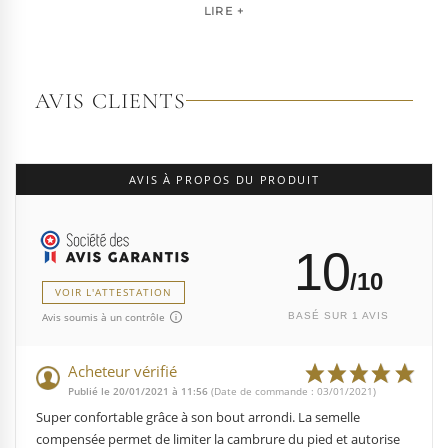
pour les artistes, les performers et les esprits libres, la
LIRE +
marque s'est imposée par la qualité de sa fabrication et la
richesse de ses designs de chaussures techniques à hauts
talons conçues pour la performance. Tout naturellement,
elle a étendu son savoir-faire à d'autres univers. Pleaser est
AVIS CLIENTS
aujourd'hui distribuée dans 110 pays.
À l'écart du courant mainstream des grandes franchises
de la mode, Pleaser propose des collections ultra féminines
AVIS À PROPOS DU PRODUIT
et des univers divers et riches, souvent disponibles dans
une large gamme de pointures. Parce qu'un style ne
devrait jamais se réduire à une question de centimètres, la
10
marque défend une idée simple : permettre à chacun
d'exprimer, sans contrainte, qui il veut être.
/10
VOIR L'ATTESTATION
Avis soumis à un contrôle
BASÉ SUR 1 AVIS
Acheteur vérifié
Publié le 20/01/2021 à 11:56
(Date de commande : 03/01/2021)
Super confortable grâce à son bout arrondi. La semelle
compensée permet de limiter la cambrure du pied et autorise