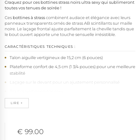
Craquez pour ces bottines strass noirs ultra sexy qui sublimeront
toutes vos tenues de soirée !
Ces
bottines à strass
combinent audace et élégance avec leurs
panneaux transparents ornés de strass AB scintillants sur maille
noire. Le laçage frontal ajuste parfaitement la cheville tandis que
le bout ouvert apporte une touche sensuelle irrésistible.
CARACTÉRISTIQUES TECHNIQUES :
Talon aiguille vertigineux de 15,2 cm (6 pouces)
Plateforme confort de 4,5 cm (1 3/4 pouces) pour une meilleure
stabilité
Laçage sur le devant pour un ajustement personnalisé
Bout ouvert peep-toe sexy
Empiècements latéraux en maille transparente avec
LIRE +
superposition de strass AB
Base en noir contrastant avec les strass scintillants
Semelle confort recouverte de microfibre absorbante et anti-
€ 99.00
glissement pour un port prolongé