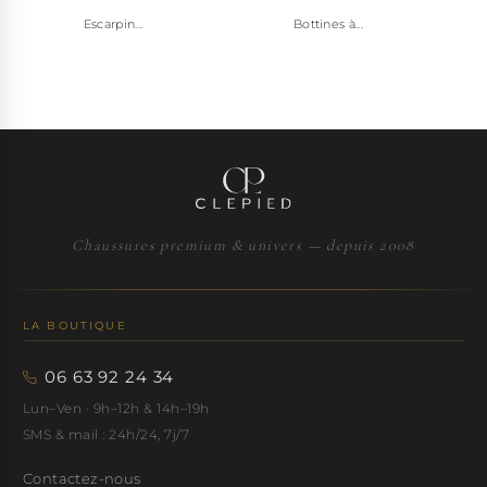
Escarpin...
Bottines à...
Chaussures premium & univers — depuis 2008
LA BOUTIQUE
06 63 92 24 34
Lun–Ven · 9h–12h & 14h–19h
SMS & mail : 24h/24, 7j/7
Contactez-nous