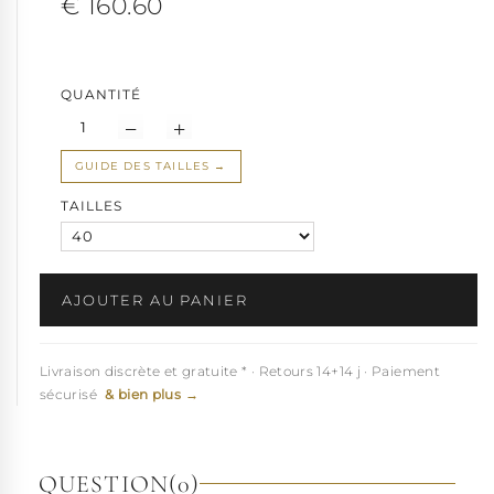
€ 160.60
QUANTITÉ
GUIDE DES TAILLES
TAILLES
AJOUTER AU PANIER
Livraison discrète et gratuite * · Retours 14+14 j · Paiement
sécurisé
& bien plus →
QUESTION
(0)