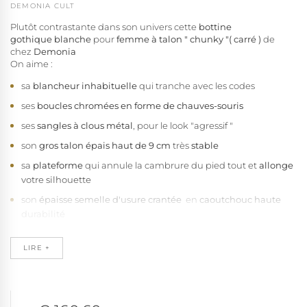
DEMONIA CULT
Plutôt contrastante dans son univers cette
bottine
gothique blanche
pour
femme à talon " chunky "( carré )
de
chez
Demonia
On aime :
sa
blancheur inhabituelle
qui tranche avec les codes
ses
boucles chromées en forme de chauves-souris
ses
sangles à clous métal
, pour le look "agressif "
son
gros talon épais haut de 9 cm
très
stable
sa
plateforme
qui annule la cambrure du pied tout et
allonge
votre silhouette
son
épaisse semelle d'usure crantée
en
caoutchouc haute
durabilité
sa
fabrication
vegan
LIRE +
Ces boots goth Demonia chausse de la
pointure 36 à
42
selon stocks
Demonia.
Note de la rédaction
: On regrette la fermeture un peu délicate
des bottines du à sa forme de boucle originale.