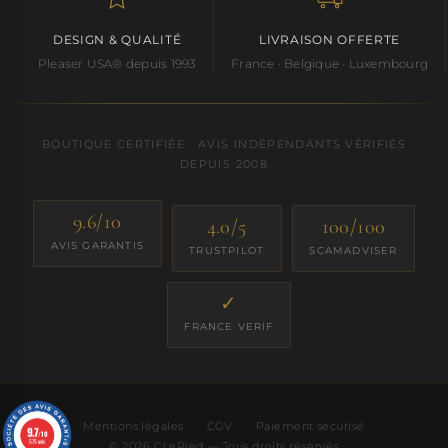
DESIGN & QUALITÉ
LIVRAISON OFFERTE
Pleaser USA® depuis 1993
France · Belgique · Luxembourg
BOUTIQUE CERTIFIÉE · AVIS INDÉPENDANTS VÉRIFIÉS
DEPUIS 2008
9.6/10
4.0/5
100/100
AVIS GARANTIS
TRUSTPILOT
SCAMADVISER
✓
FRANCE VERIF
Mentions légales
·
CGV
·
Paiement sécurisé
9.7
/10
575 avis
© 2026 CLePied — Tous droits réservés