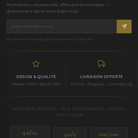
Promotions, nouveautés, offres personnalisées —
directement dans votre boîte mail.
Vos données ne sont jamais transmises à des tiers.
DESIGN & QUALITÉ
LIVRAISON OFFERTE
Pleaser USA® depuis 1993
France · Belgique · Luxembourg
BOUTIQUE CERTIFIÉE · AVIS INDÉPENDANTS VÉRIFIÉS
DEPUIS 2008
9.6/10
4.0/5
100/100