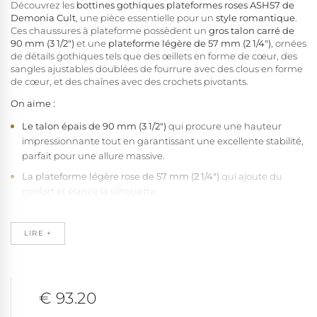
Découvrez les
bottines gothiques plateformes roses ASH57 de
Demonia Cult
, une pièce essentielle pour un
style romantique
.
Ces chaussures à plateforme possèdent un
gros
talon carré de
90 mm (3 1/2")
et une
plateforme légère de 57 mm (2 1/4")
, ornées
de détails gothiques tels que des œillets en forme de cœur, des
sangles ajustables doublées de fourrure avec des clous en forme
de cœur, et des chaînes avec des crochets pivotants.
On aime :
Le talon épais de 90 mm (3 1/2")
qui procure une hauteur
impressionnante tout en garantissant une excellente stabilité,
parfait pour une allure massive.
La plateforme légère rose de 57 mm (2 1/4")
qui ajoute du
confort et élance la silhouette.
Les œillets en forme de cœur blanc
qui ajoutent une touche
romantique et unique aux lacets.
LIRE +
Les sangles ajustables doublées de fourrure avec des clous en
forme de cœur
qui apportent un confort supplémentaire et
un style distinctif.
€ 93.20
Les chaînes avec des crochets pivotants
qui ajoutent un
élément punk et rebelle à ces bottines.