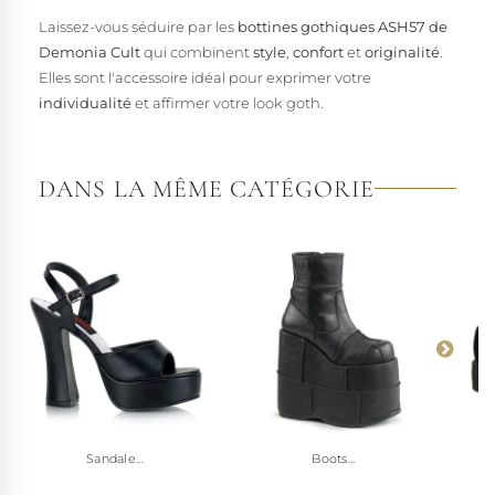
Laissez-vous séduire par les
bottines gothiques ASH57 de
Demonia Cult
qui combinent
style
,
confort
et
originalité
.
Elles sont l'accessoire idéal pour exprimer votre
individualité
et affirmer votre look goth.
DANS LA MÊME CATÉGORIE
Sandale...
Boots...