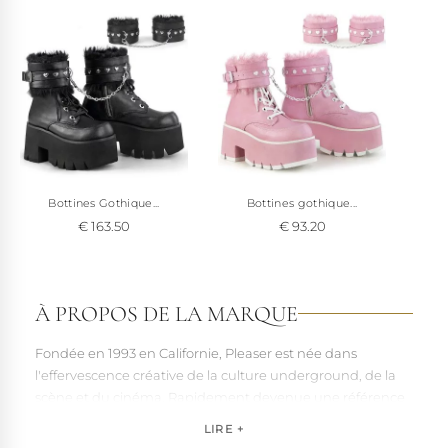
Bottines Gothique...
Bottines gothique...
€ 163.50
€ 93.20
À PROPOS DE LA MARQUE
Fondée en 1993 en Californie, Pleaser est née dans
l'effervescence créative de la culture underground, de la
scène et du cinéma. Rapidement devenue une référence
pour les artistes, les performers et les esprits libres, la
LIRE +
marque s'est imposée par la qualité de sa fabrication et la