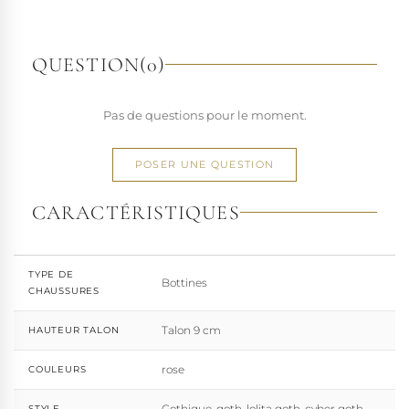
richesse de ses designs de chaussures techniques à hauts
talons conçues pour la performance. Tout naturellement,
elle a étendu son savoir-faire à d'autres univers. Pleaser est
QUESTION
(0)
aujourd'hui distribuée dans 110 pays.
À l'écart du courant mainstream des grandes franchises
Pas de questions pour le moment.
de la mode, Pleaser propose des collections ultra féminines
et des univers divers et riches, souvent disponibles dans
une large gamme de pointures. Parce qu'un style ne
POSER UNE QUESTION
devrait jamais se réduire à une question de centimètres, la
marque défend une idée simple : permettre à chacun
CARACTÉRISTIQUES
d'exprimer, sans contrainte, qui il veut être.
TYPE DE
Bottines
CHAUSSURES
Talon 9 cm
HAUTEUR TALON
rose
COULEURS
Gothique, goth, lolita goth, cyber goth
STYLE