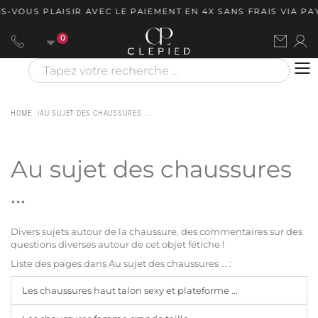
S-VOUS PLAISIR AVEC LE PAIEMENT EN 4X SANS FRAIS VIA P
0
HOME
AU SUJET DES CHAUSSURES ...
Au sujet des chaussures
...
Divers sujets autour de la chaussure, des commentaires sur des
questions diverses autour de cet objet fétiche !
Liste des pages dans Au sujet des chaussures ... :
Les chaussures haut talon sexy et plateforme ...