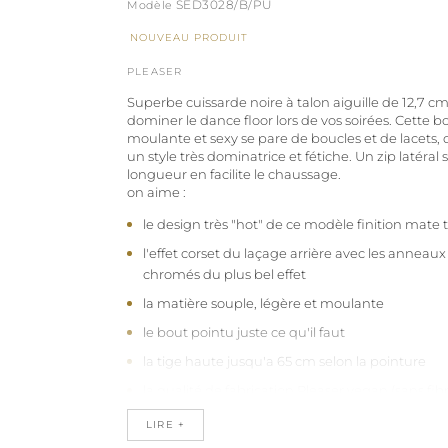
SED3028/B/PU
NOUVEAU PRODUIT
PLEASER
Superbe cuissarde noire à talon aiguille de 12,7 c
dominer le dance floor lors de vos soirées. Cette b
moulante et sexy se pare de boucles et de lacets, 
un style très dominatrice et fétiche. Un zip latéral 
longueur en facilite le chaussage.
on aime :
le design très "hot" de ce modèle finition mate t
l'effet corset du laçage arrière avec les anneaux
chromés du plus bel effet
la matière souple, légère et moulante
le bout pointu juste ce qu'il faut
la tige haute jusqu'a 65 cm selon la pointure
la qualité de fabrication Pleaser vegan (sans fi
Cette chaussure sexy séduira les hommes comm
LIRE +
aux styles affirmés ! Ce modèle est disponible en 