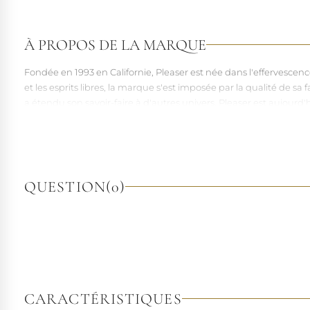
À PROPOS DE LA MARQUE
Fondée en 1993 en Californie, Pleaser est née dans l'effervesce
et les esprits libres, la marque s'est imposée par la qualité de 
a étendu son savoir-faire à d'autres univers. Pleaser est aujourd'
À l'écart du courant mainstream des grandes franchises de la mo
pointures. Parce qu'un style ne devrait jamais se réduire à une 
QUESTION
(0)
CARACTÉRISTIQUES