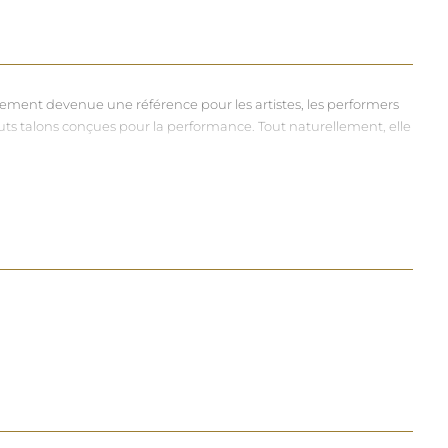
dement devenue une référence pour les artistes, les performers
hauts talons conçues pour la performance. Tout naturellement, elle
vers et riches, souvent disponibles dans une large gamme de
à chacun d'exprimer, sans contrainte, qui il veut être.