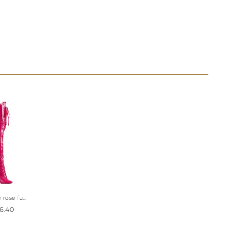
 - Disponible en
 cuissardes,
sses de la
 plus bas !
rose fu...
6.40