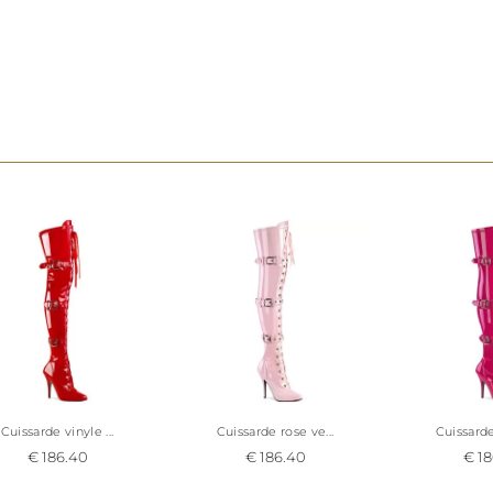
taille du 36 au 44 selon disponibilités Pleaser USA
noir vernis
IMPORTANT : avant de passer commande pour vos
pensez à vérifier que les dimensions mollets et cui
cuissarde vous correspondent dans le tableau situé
Cuissarde vinyle ...
Cuissarde rose ve...
Cuissarde 
€ 186.40
€ 186.40
€ 18