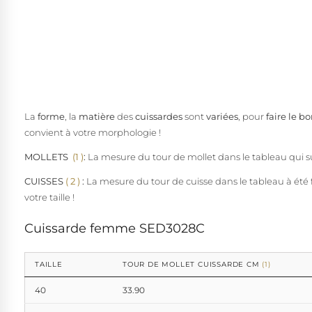
La
forme
, la
matière
des
cuissardes
sont
variées
, pour
faire le b
convient à votre morphologie !
MOLLETS
(1 )
:
La mesure du tour de mollet dans le tableau qui sui
CUISSES
( 2
)
:
La mesure du tour de cuisse dans le tableau à été f
votre taille !
Cuissarde femme SED3028C
TAILLE
TOUR DE MOLLET CUISSARDE CM
(1)
40
33.90