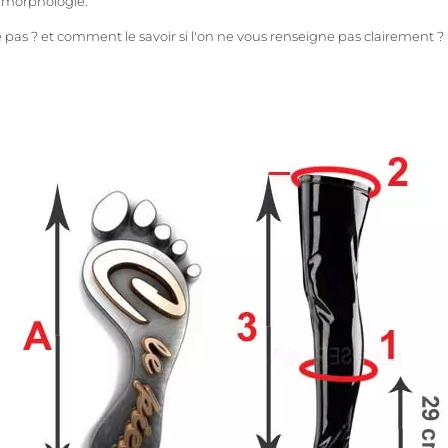
e morphologie
.
e pas ? et comment le savoir si l'on ne vous renseigne pas clairement ?