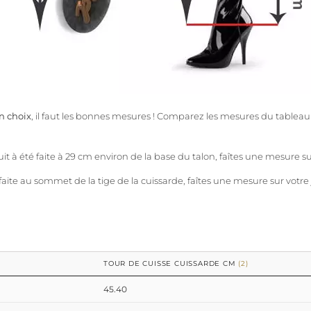
on choix
, il faut les bonnes mesures ! Comparez les mesures du tableau 
t à été faite à 29 cm environ de la base du talon, faîtes une mesure su
aite au sommet de la tige de la cuissarde, faîtes une mesure sur votre 
TOUR DE CUISSE CUISSARDE CM
(2)
45.40