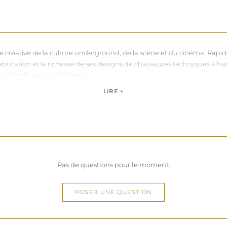
nce créative de la culture underground, de la scène et du cinéma. Rapi
sa fabrication et la richesse de ses designs de chaussures techniques à 
hui distribuée dans 110 pays.
de, Pleaser propose des collections ultra féminines et des univers di
LIRE +
question de centimètres, la marque défend une idée simple : permettre 
Pas de questions pour le moment.
POSER UNE QUESTION