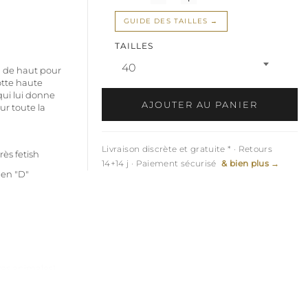
GUIDE DES TAILLES
TAILLES
40
m de haut pour
otte haute
qui lui donne
AJOUTER AU PANIER
sur toute la
Livraison discrète et gratuite * · Retours
rès fetish
14+14 j · Paiement sécurisé
& bien plus →
 en "D"
bres animales)
e les femmes
petite et grande