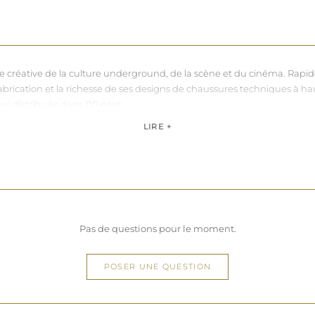
nce créative de la culture underground, de la scène et du cinéma. Rapi
sa fabrication et la richesse de ses designs de chaussures techniques à 
hui distribuée dans 110 pays.
de, Pleaser propose des collections ultra féminines et des univers di
LIRE +
question de centimètres, la marque défend une idée simple : permettre 
Pas de questions pour le moment.
POSER UNE QUESTION