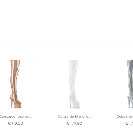
sa
qualité de fabrication vegan,
sans fibre ani
Cette
cuissarde sexy haut talon
chausse de la
peti
la
grande pointure 44
selon stock Pleaser.
IMPORTANT : avant de passer commande pour vos
pensez à vérifier que les dimensions mollets et cui
cuissarde vous correspondent dans le tableau situé
Cuissarde rose go...
Cuissarde blanche...
Cuissarde 
€ 119.00
€ 177.80
€ 17