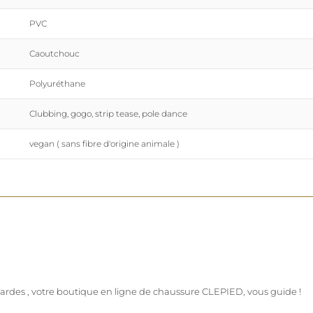
PVC
Caoutchouc
Polyuréthane
Clubbing, gogo, strip tease, pole dance
vegan ( sans fibre d'origine animale )
issardes , votre boutique en ligne de chaussure CLEPIED, vous guide !