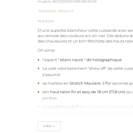
ADO3000HWR/WHG/M
NOUVEAU PRODUIT
PLEASER
D'une superbe blancheur cette cuissarde avec son
qui renvoie des couleurs arc-en-ciel Elle séduira 
des chaussures et un brin fétichiste des hauts talo
On aime :
l'aspect
" blanc nacré " dit holographique
Le coté volontairement "show off" de cette cuis
s'assume
sa matière en
Stretch Moulant
, Effet seconde 
son
haut talon fin et sexy de 18 cm (17,8 cm)
qui
jambes
sa
plateforme de 7 cm
qui réduit la cambrure d
seulement 11 cm en vous donne encore plus de
sa
fermeture à glissière latérale
qui permet un e
LIRE +
et confortable