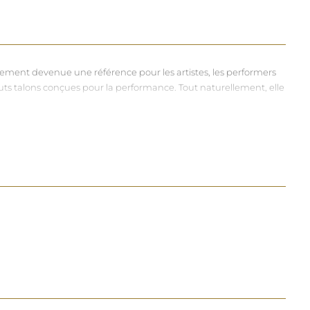
dement devenue une référence pour les artistes, les performers
hauts talons conçues pour la performance. Tout naturellement, elle
vers et riches, souvent disponibles dans une large gamme de
à chacun d'exprimer, sans contrainte, qui il veut être.