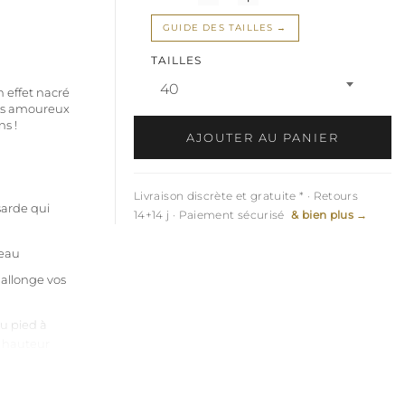
GUIDE DES TAILLES
TAILLES
40
 effet nacré
les amoureux
ns !
AJOUTER AU PANIER
Livraison discrète et gratuite * · Retours
sarde qui
14+14 j · Paiement sécurisé
& bien plus →
peau
 allonge vos
u pied à
 hauteur
nfilage facile