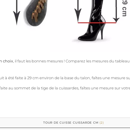
on choix
, il faut les bonnes mesures ! Comparez les mesures du tableau 
t à été faite à 29 cm environ de la base du talon, faîtes une mesure su
aite au sommet de la tige de la cuissardes, faîtes une mesure sur votre
TOUR DE CUISSE CUISSARDE CM
(2)