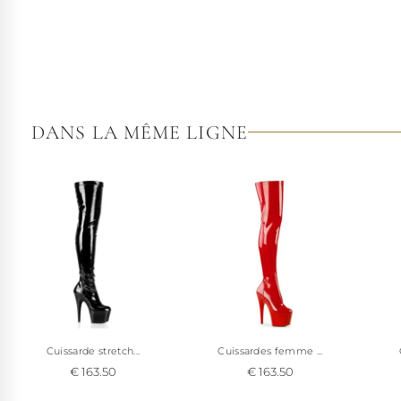
DANS LA MÊME LIGNE
Cuissarde stretch...
Cuissardes femme ...
€ 163.50
€ 163.50