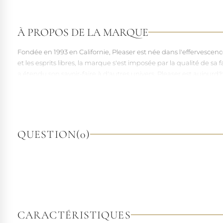
À PROPOS DE LA MARQUE
Fondée en 1993 en Californie, Pleaser est née dans l'effervesce
et les esprits libres, la marque s'est imposée par la qualité de 
a étendu son savoir-faire à d'autres univers. Pleaser est aujourd'
À l'écart du courant mainstream des grandes franchises de la mo
pointures. Parce qu'un style ne devrait jamais se réduire à une 
QUESTION
(0)
CARACTÉRISTIQUES