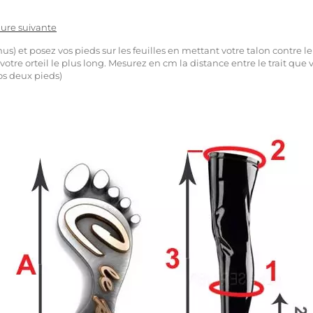
dure suivante
us) et posez vos pieds sur les feuilles en mettant votre talon contre l
 votre orteil le plus long. Mesurez en cm la distance entre le trait que 
os deux pieds)