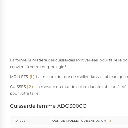
La
forme
, la
matière
des
cuissardes
sont
variées
, pour
faire le b
convient à votre morphologie !
MOLLETS
(1 )
:
La mesure du tour de mollet dans le tableau qui sui
CUISSES
( 2
)
:
La mesure du tour de cuisse dans le tableau à été f
pour votre taille !
Cuissarde femme ADO3000C
TAILLE
TOUR DE MOLLET CUISSARDE CM
(1)