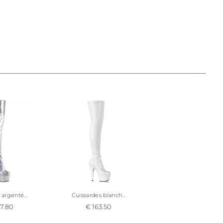
male
te taille 35,5
à
 cuissardes,
sses de la
 plus bas !
argenté...
Cuissardes blanch...
7.80
€ 163.50