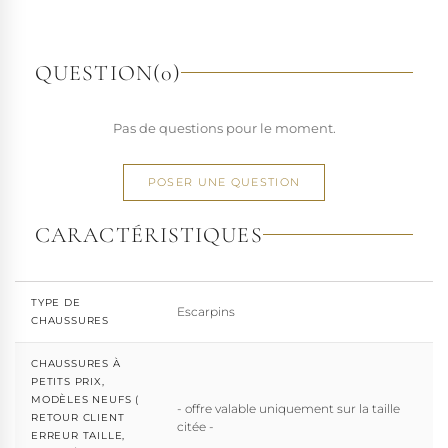
richesse de ses designs de chaussures techniques à hauts
talons conçues pour la performance. Tout naturellement,
elle a étendu son savoir-faire à d'autres univers. Pleaser est
QUESTION
(0)
aujourd'hui distribuée dans 110 pays.
À l'écart du courant mainstream des grandes franchises
Pas de questions pour le moment.
de la mode, Pleaser propose des collections ultra féminines
et des univers divers et riches, souvent disponibles dans
une large gamme de pointures. Parce qu'un style ne
POSER UNE QUESTION
devrait jamais se réduire à une question de centimètres, la
marque défend une idée simple : permettre à chacun
CARACTÉRISTIQUES
d'exprimer, sans contrainte, qui il veut être.
TYPE DE
Escarpins
CHAUSSURES
CHAUSSURES À
PETITS PRIX,
MODÈLES NEUFS (
- offre valable uniquement sur la taille
RETOUR CLIENT
citée -
ERREUR TAILLE,