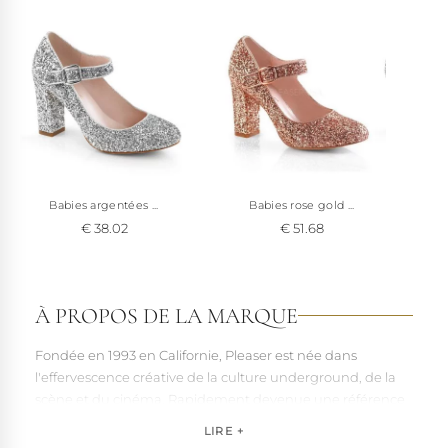
Babies argentées ...
Babies rose gold ...
€ 38.02
€ 51.68
À PROPOS DE LA MARQUE
Fondée en 1993 en Californie, Pleaser est née dans
l'effervescence créative de la culture underground, de la
scène et du cinéma. Rapidement devenue une référence
pour les artistes, les performers et les esprits libres, la
LIRE +
marque s'est imposée par la qualité de sa fabrication et la