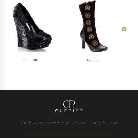
Escarpin...
Botte...
Chaussures premium & univers — depuis 2008