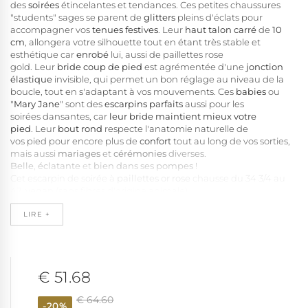
des
soirées
étincelantes et tendances. Ces petites chaussures
"
students" sages se parent de
glitters
pleins d'éclats pour
accompagner vos
tenues festives
.
Leur
haut talon
carré
de
10
cm
, allongera votre silhouette tout en étant très stable et
esthétique car
enrobé
lui, aussi de paillettes rose
gold. Leur
bride
coup de pied
est agrémentée d'une
jonction
élastique
invisible, qui permet un bon réglage au niveau de la
boucle, tout en s'adaptant à vos mouvements. Ces
babies
ou
"
Mary J
ane
" sont des
escarpins parfaits
aussi pour les
soirées dansantes, car
leur bride maintient mieux votre
pied
.
Leur
bout rond
respecte l'anatomie naturelle de
vos
pied pour encore plus de
confort
tout au long de vos sorties,
mais aussi
mariages
et
cérémonies
diverses.
Belle
,
éclatante
et
bien dans ses pompes
!
Cet escarpin de soirée à
paillettes or rose
chausse du 34 3/4 au
42.
vegan
(sans fibres d'origine animale)
LIRE +
€ 51.68
€ 64.60
-20%