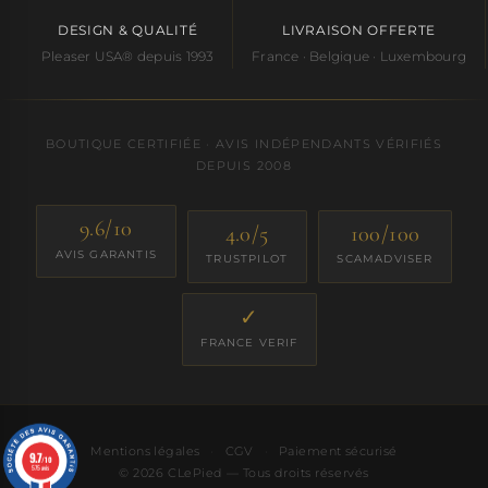
DESIGN & QUALITÉ
LIVRAISON OFFERTE
Pleaser USA® depuis 1993
France · Belgique · Luxembourg
BOUTIQUE CERTIFIÉE · AVIS INDÉPENDANTS VÉRIFIÉS
DEPUIS 2008
9.6/10
4.0/5
100/100
AVIS GARANTIS
TRUSTPILOT
SCAMADVISER
✓
FRANCE VERIF
Mentions légales
·
CGV
·
Paiement sécurisé
9.7
/10
575 avis
© 2026 CLePied — Tous droits réservés