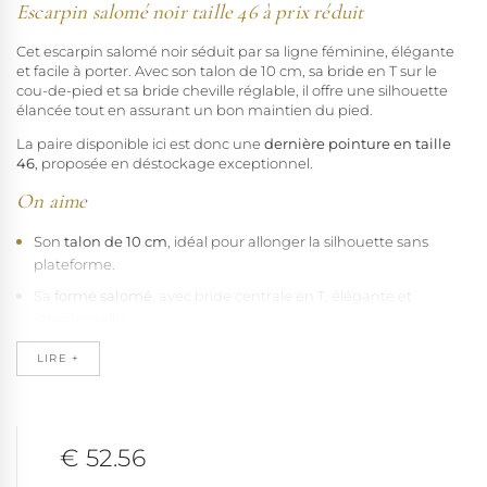
Escarpin salomé noir taille 46 à prix réduit
Cet escarpin salomé noir séduit par sa ligne féminine, élégante
et facile à porter. Avec son talon de 10 cm, sa bride en T sur le
cou-de-pied et sa bride cheville réglable, il offre une silhouette
élancée tout en assurant un bon maintien du pied.
La paire disponible ici est donc une
dernière pointure en taille
46
, proposée en déstockage exceptionnel.
On aime
Son
talon de 10 cm
, idéal pour allonger la silhouette sans
plateforme.
Sa
forme salomé
, avec bride centrale en T, élégante et
intemporelle.
Sa
bride cheville réglable
, qui aide à stabiliser la chaussure au
LIRE +
porté.
Son
bout fermé
, plus habillé et facile à associer avec une tenue
élégante.
€ 52.56
Sa fabrication
sans matière animale
, dans l'
esprit vegan