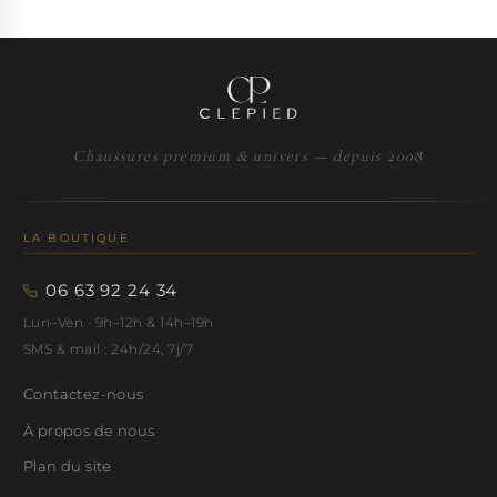
Chaussures premium & univers — depuis 2008
LA BOUTIQUE
06 63 92 24 34
Lun–Ven · 9h–12h & 14h–19h
SMS & mail : 24h/24, 7j/7
Contactez-nous
À propos de nous
Plan du site