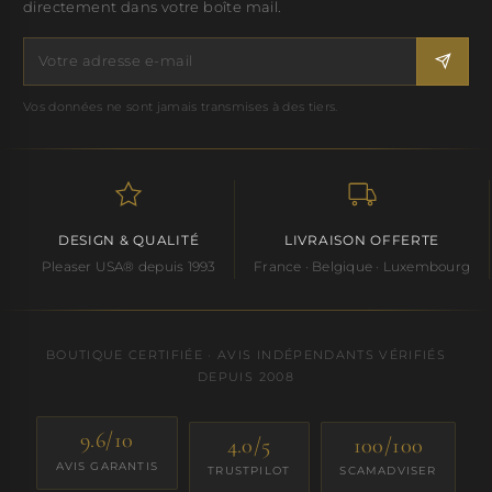
directement dans votre boîte mail.
Vos données ne sont jamais transmises à des tiers.
DESIGN & QUALITÉ
LIVRAISON OFFERTE
Pleaser USA® depuis 1993
France · Belgique · Luxembourg
BOUTIQUE CERTIFIÉE · AVIS INDÉPENDANTS VÉRIFIÉS
DEPUIS 2008
9.6/10
4.0/5
100/100
AVIS GARANTIS
TRUSTPILOT
SCAMADVISER