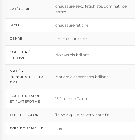
chaussure sexy, fétichiste, dominatrice,
CATÉGORIE
bdsm
chaussure fétiche
STYLE
femme - unisexe
GENRE
COULEUR /
Noir vernis brillant
FINITION
MATIÈRE
Matière d'aspect très brillant
PRINCIPALE DE LA
TIGE
HAUTEUR TALON
15.24cm de Talon
ET PLATEFORME
Talon aiguille, stiletto, haut fin
TYPE DE TALON
fine
TYPE DE SEMELLE