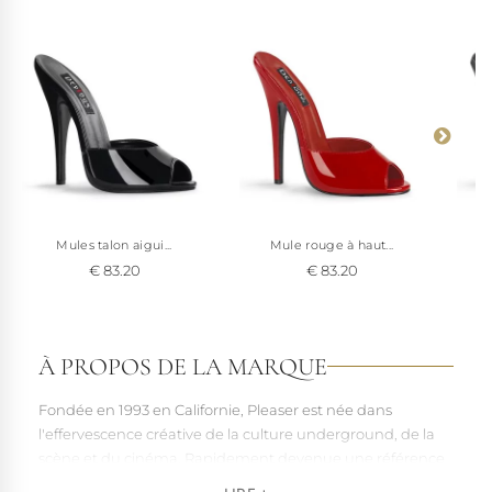
Mules talon aigui...
Mule rouge à haut...
€ 83.20
€ 83.20
À PROPOS DE LA MARQUE
Fondée en 1993 en Californie, Pleaser est née dans
l'effervescence créative de la culture underground, de la
scène et du cinéma. Rapidement devenue une référence
pour les artistes, les performers et les esprits libres, la