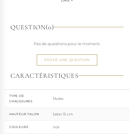
LIRE +
marque s'est imposée par la qualité de sa fabrication et la
richesse de ses designs de chaussures techniques à hauts
talons conçues pour la performance. Tout naturellement,
elle a étendu son savoir-faire à d'autres univers. Pleaser est
QUESTION
(0)
aujourd'hui distribuée dans 110 pays.
À l'écart du courant mainstream des grandes franchises
Pas de questions pour le moment.
de la mode, Pleaser propose des collections ultra féminines
et des univers divers et riches, souvent disponibles dans
une large gamme de pointures. Parce qu'un style ne
POSER UNE QUESTION
devrait jamais se réduire à une question de centimètres, la
marque défend une idée simple : permettre à chacun
CARACTÉRISTIQUES
d'exprimer, sans contrainte, qui il veut être.
TYPE DE
Mules
CHAUSSURES
talon 15 cm
HAUTEUR TALON
noir
COULEURS