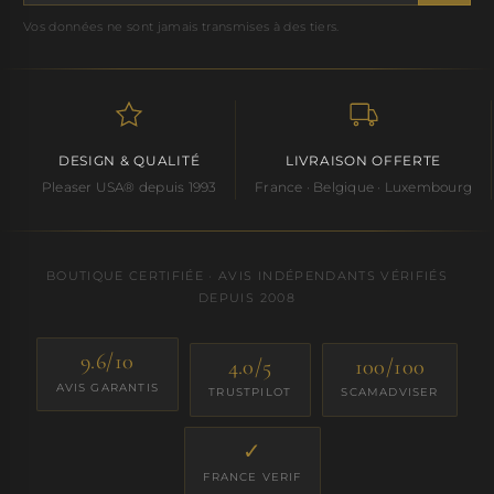
Vos données ne sont jamais transmises à des tiers.
DESIGN & QUALITÉ
LIVRAISON OFFERTE
Pleaser USA® depuis 1993
France · Belgique · Luxembourg
BOUTIQUE CERTIFIÉE · AVIS INDÉPENDANTS VÉRIFIÉS
DEPUIS 2008
9.6/10
4.0/5
100/100
AVIS GARANTIS
TRUSTPILOT
SCAMADVISER
✓
FRANCE VERIF