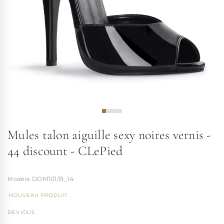
Mules talon aiguille sexy noires vernis -
44 discount - CLePied
DOM101/B_14
NOUVEAU PRODUIT
DEVIOUS