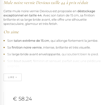
Mule noire vernie Devious taille 44 à prix réduit
Cette mule noire vernie Devious est proposée en
déstockage
exceptionnel en taille 44
. Avec son talon de 15 cm, sa finition
brillante et sa large bride avant, elle offre une silhouette
spectaculaire, glamour et très fetish.
On aime
Son
talon extrême de 15 cm
, qui allonge fortement la jambe.
Sa
finition noire vernie
, intense, brillante et très visuelle.
Sa
large bride avant enveloppante
, qui soutient bien le pied.
Son
bout ouvert
, féminin et sensuel, parfait avec une pédicure
soignée.
Sa
forme mule
, facile à enfiler et idéale pour un usage visuel.
LIRE +
Son
style Devious
, pensé pour les looks glamour, fetish,
lingerie ou shooting.
Sa
conception sans matière animale
, dans un esprit vegan.
€ 58.24
À savoir avant commande