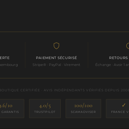
FERTE
PAIEMENT SÉCURISÉ
RETOURS
Luxembourg
Stripe® · PayPal · Virement
Échange · Avoir 1
BOUTIQUE CERTIFIÉE · AVIS INDÉPENDANTS VÉRIFIÉS DEPUIS 200
9.6/10
4.0/5
100/100
✓
S GARANTIS
TRUSTPILOT
SCAMADVISER
FRANCE V