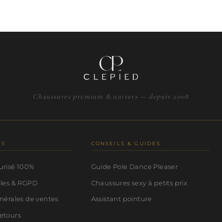
Chaussures premium & univers — depuis 2008
NS
CONSEILS & GUIDES
urisé 100%
Guide Pole Dance Pleaser
ales & RGPD
Chaussures sexy à petits prix
nérales de ventes
Assistant pointure
etours