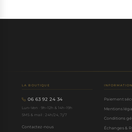
LA BOUTIQUE
INFORMATIO
06 63 92 24 34
Paiement séc
Lun–Ven · 9h–12h & 14h–19h
Mentions lég
SMS & mail : 24h/24, 7j/7
Conditions gé
Contactez-nous
Échanges & R