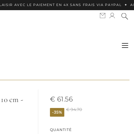
EC LE PAIEMENT EN 4X SANS FRAIS VIA PAYPAL ✦ APPLE PAY
 10 cm -
€ 61.56
€ 94.70
-35%
QUANTITÉ