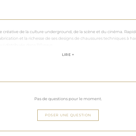
nce créative de la culture underground, de la scène et du cinéma. Rapi
sa fabrication et la richesse de ses designs de chaussures techniques à 
hui distribuée dans 110 pays.
de, Pleaser propose des collections ultra féminines et des univers di
LIRE +
question de centimètres, la marque défend une idée simple : permettre 
Pas de questions pour le moment.
POSER UNE QUESTION