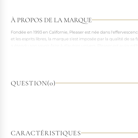
À PROPOS DE LA MARQUE
Fondée en 1993 en Californie, Pleaser est née dans l'effervesce
et les esprits libres, la marque s'est imposée par la qualité de 
a étendu son savoir-faire à d'autres univers. Pleaser est aujourd'
À l'écart du courant mainstream des grandes franchises de la mo
pointures. Parce qu'un style ne devrait jamais se réduire à une 
QUESTION
(0)
CARACTÉRISTIQUES