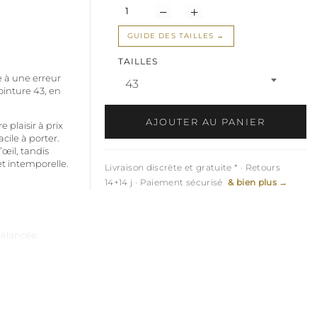
GUIDE DES TAILLES
TAILLES
e à une erreur
43
inture 43, en
AJOUTER AU PANIER
 plaisir à prix
acile à porter.
’œil, tandis
t intemporelle.
Livraison discrète et gratuite * · Retours
14+14 j · Paiement sécurisé
& bien plus →
s élancée.
ble.
comme avec une
 êtes souvent