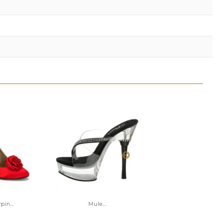
pin...
Mule...
Escarpin...