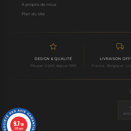
À propos de nous
Plan du site
DESIGN & QUALITÉ
LIVRAISON OF
Pleaser USA® depuis 1993
France · Belgique · 
AVI
9.7
/10
575 avis