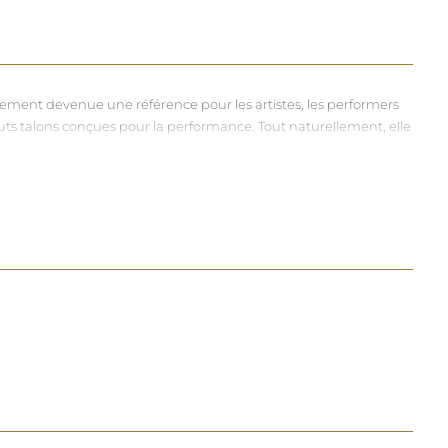
dement devenue une référence pour les artistes, les performers
hauts talons conçues pour la performance. Tout naturellement, elle
vers et riches, souvent disponibles dans une large gamme de
à chacun d'exprimer, sans contrainte, qui il veut être.