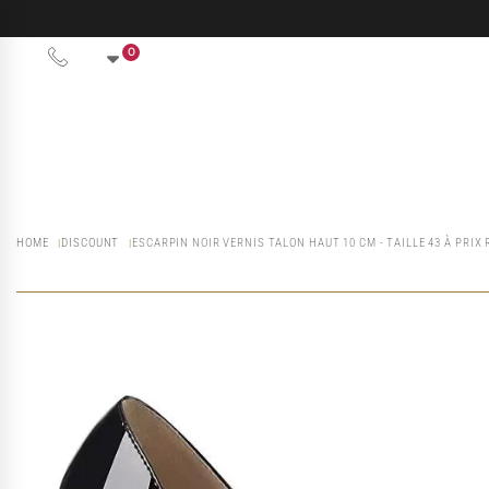
0
HOME
DISCOUNT
ESCARPIN NOIR VERNIS TALON HAUT 10 CM - TAILLE 43 À PRIX 