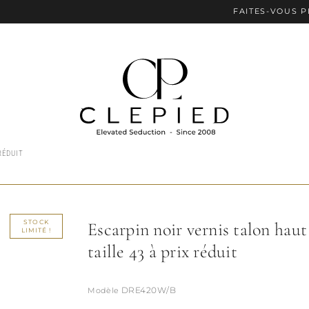
FAITES-VOUS PLAISIR AV
RÉDUIT
STOCK
Escarpin noir vernis talon haut
LIMITÉ !
taille 43 à prix réduit
DRE420W/B