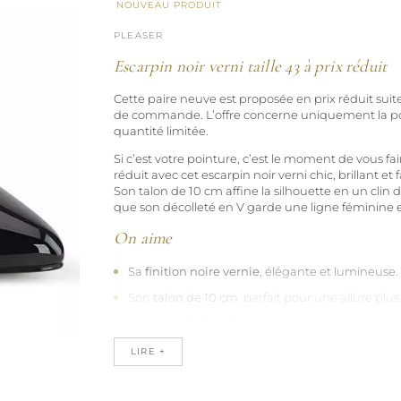
NOUVEAU PRODUIT
PLEASER
Escarpin noir verni taille 43 à prix réduit
Cette paire neuve est proposée en prix réduit suit
de commande. L’offre concerne uniquement la po
quantité limitée.
Si c’est votre pointure, c’est le moment de vous faire
réduit avec cet escarpin noir verni chic, brillant et f
Son talon de 10 cm affine la silhouette en un clin d
que son décolleté en V garde une ligne féminine e
On aime
Sa
finition noire vernie
, élégante et lumineuse.
Son
talon de 10 cm
, parfait pour une allure plu
Son
décolleté en V
, sobre, féminin et indémoda
Son
style classique
, facile à porter en soirée 
LIRE +
tenue habillée.
Son
chaussant plutôt large
, intéressant si vous