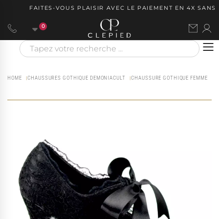
FAITES-VOUS PLAISIR AVEC LE PAIEMENT EN 4X SANS F
0
HOME
CHAUSSURES GOTHIQUE DEMONIACULT
CHAUSSURE GOTHIQUE FEMME
E