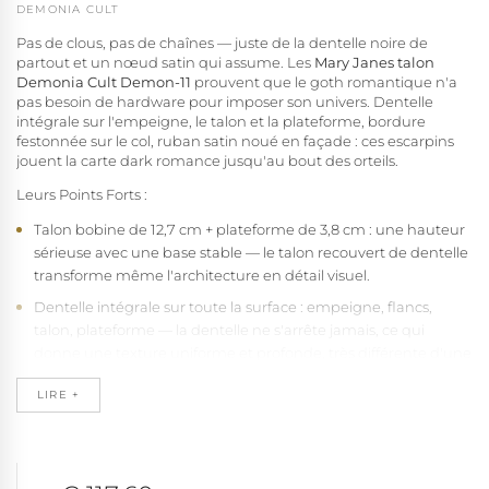
DEMONIA CULT
Pas de clous, pas de chaînes — juste de la dentelle noire de
partout et un nœud satin qui assume. Les
Mary Janes talon
Demonia Cult Demon-11
prouvent que le goth romantique n'a
pas besoin de hardware pour imposer son univers. Dentelle
intégrale sur l'empeigne, le talon et la plateforme, bordure
festonnée sur le col, ruban satin noué en façade : ces escarpins
jouent la carte dark romance jusqu'au bout des orteils.
Leurs Points Forts :
Talon bobine de 12,7 cm + plateforme de 3,8 cm : une hauteur
sérieuse avec une base stable — le talon recouvert de dentelle
transforme même l'architecture en détail visuel.
Dentelle intégrale sur toute la surface : empeigne, flancs,
talon, plateforme — la dentelle ne s'arrête jamais, ce qui
donne une texture uniforme et profonde, très différente d'une
simple superposition décorative.
LIRE +
Bordure festonnée sur le col : ce bord dentelé qui court tout
autour de l'ouverture est le détail qui finit le travail
Nœud satin en façade : le seul élément non-dentelle de la
chaussure, et il joue parfaitement son rôle de signature —