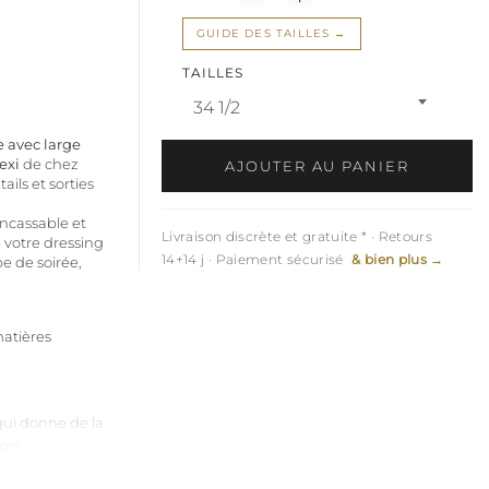
GUIDE DES TAILLES
TAILLES
34 1/2
 avec large
exi
de chez
AJOUTER AU PANIER
ails et sorties
ncassable et
Livraison discrète et gratuite * · Retours
 votre dressing
14+14 j · Paiement sécurisé
& bien plus →
e de soirée,
matières
qui donne de la
sign
x haute densité