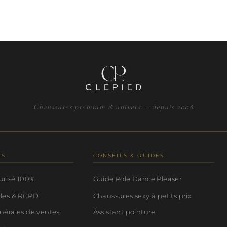
Chaussures premium & univers — depuis 2008
NS
CONSEILS & GUIDES
urisé 100%
Guide Pole Dance Pleaser
ales & RGPD
Chaussures sexy à petits prix
nérales de ventes
Assistant pointure