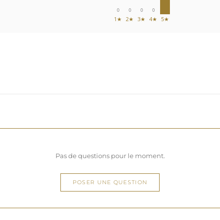
0
0
0
0
1★
2★
3★
4★
5★
Pas de questions pour le moment.
POSER UNE QUESTION