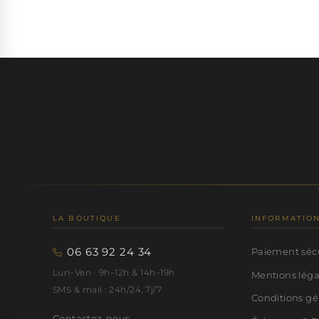
LA BOUTIQUE
INFORMATIO
06 63 92 24 34
Paiement séc
Lun–Ven · 9h–12h & 14h–19h
Mentions lég
SMS & mail : 24h/24, 7j/7
Conditions gé
Contactez-nous