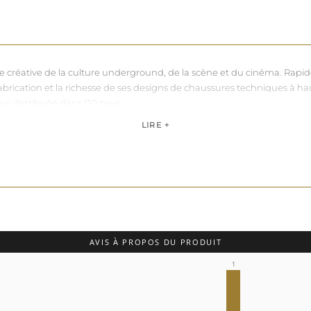
nce créative de la culture underground, de la scène et du cinéma. Rapi
sa fabrication et la richesse de ses designs de chaussures techniques à 
hui distribuée dans 110 pays.
de, Pleaser propose des collections ultra féminines et des univers di
LIRE +
question de centimètres, la marque défend une idée simple : permettre 
AVIS À PROPOS DU PRODUIT
1