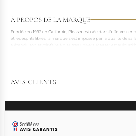
À PROPOS DE LA MARQUE
Fondée en 1993 en Californie, Pleaser est née dans l'effervesce
et les esprits libres, la marque s'est imposée par la qualité de 
a étendu son savoir-faire à d'autres univers. Pleaser est aujourd'
À l'écart du courant mainstream des grandes franchises de la mo
pointures. Parce qu'un style ne devrait jamais se réduire à une 
AVIS CLIENTS