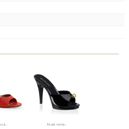
 à...
Mule noire...
Mule...