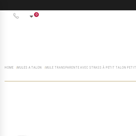
0
HOME
MULES A TALON