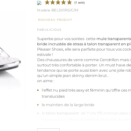
BEL301RS/C/M
NOUVEAU PRODUIT
(1 avis)
FABULICIOUS
Superbe pour vos soirées cette
mule transparente
bride incrustée de strass à talon transparent en pl
Pleaser Shoes, elle sera parfaite pour tous vos cockt
estivale !
Des chaussures de verre comme Cendrillon mais i
surtout très confortable à porter. Un must have de
tendance qui se porte aussi bien avec une jolie rob
qu'un simple jean skinny denim brut...
on aime :
l'effet nu pied très sexy et féminin qu'offre ces 
translucides
le maintien de la large bride
le
talon transparent
de 7 cm (76 mm) en plexi 
hauteur tout offrant stabilité et légèreté du de
la semelle de confort à base de mousse de late