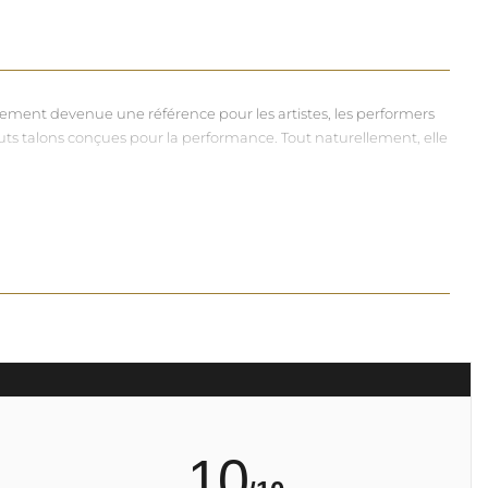
dement devenue une référence pour les artistes, les performers
hauts talons conçues pour la performance. Tout naturellement, elle
vers et riches, souvent disponibles dans une large gamme de
à chacun d'exprimer, sans contrainte, qui il veut être.
10