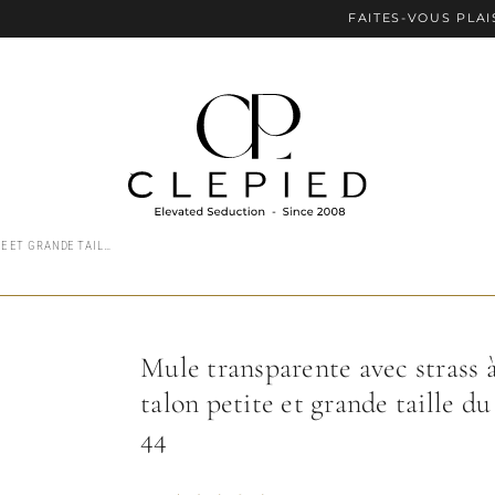
FAITES-VOUS PLAISIR AVEC L
MULE TRANSPARENTE AVEC STRASS À PETIT TALON PETITE ET GRANDE TAILLE DU 34,5 AU 44
Mule transparente avec strass à
talon petite et grande taille du
44