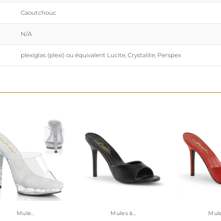
Caoutchouc
N/A
plexiglas (plexi) ou équivalent Lucite, Crystalite, Perspex
Mule...
Mules à...
Mules