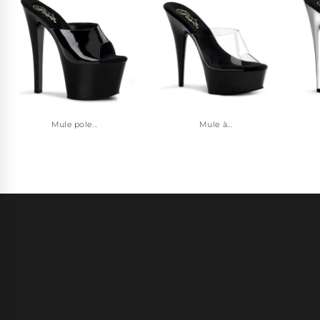
Mule pole...
Mule à...