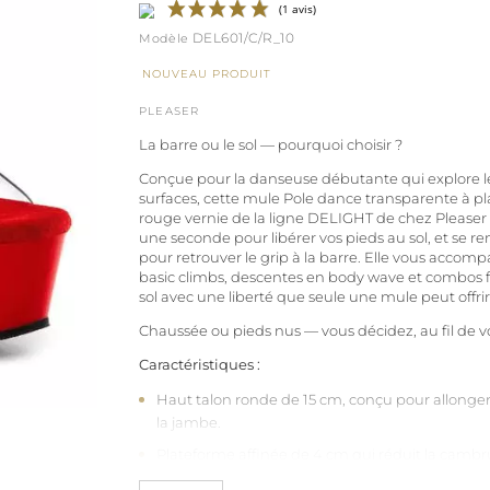
DEL601/C/R_10
NOUVEAU PRODUIT
(1 avis)
PLEASER
La barre ou le sol — pourquoi choisir ?
Conçue pour la danseuse débutante qui explore l
surfaces, cette mule Pole dance transparente à p
rouge vernie de la ligne DELIGHT de chez Pleaser 
une seconde pour libérer vos pieds au sol, et se re
pour retrouver le grip à la barre. Elle vous acco
basic climbs, descentes en body wave et combos f
sol avec une liberté que seule une mule peut offrir
Chaussée ou pieds nus — vous décidez, au fil de vo
Caractéristiques :
Haut talon ronde de 15 cm, conçu pour allonge
la jambe.
Plateforme affinée de 4 cm qui réduit la cambr
pied à une dizaine de centimètres — comparabl