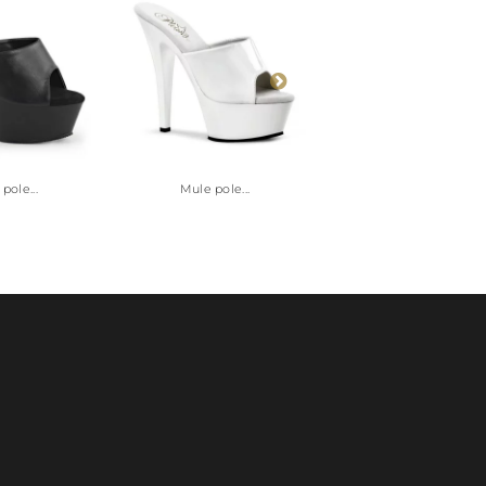
pole...
Mule pole...
Mule pole...