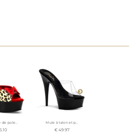
la tige la plus
te au sol, et un
s
ces abrasives
c mémoire de
timal et une
e une parfaite
dité
t la voûte
e qui réduit
 avec un short
de pole...
Mule à talon et p...
Mules cuir à talo...
attire l'œil sur
6.10
€ 49.97
€ 43.42
ponible en