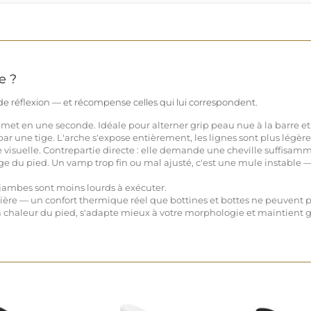
e ?
e réflexion — et récompense celles qui lui correspondent.
emet en une seconde. Idéale pour alterner grip peau nue à la barre et ta
 par une tige. L'arche s'expose entièrement, les lignes sont plus légèr
re visuelle. Contrepartie directe : elle demande une cheville suffisamm
e du pied. Un vamp trop fin ou mal ajusté, c'est une mule instable — 
 jambes sont moins lourds à exécuter.
arrière — un confort thermique réel que bottines et bottes ne peuvent 
 la chaleur du pied, s'adapte mieux à votre morphologie et maintient 