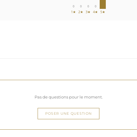
0
0
0
0
1★
2★
3★
4★
5★
Pas de questions pour le moment.
POSER UNE QUESTION