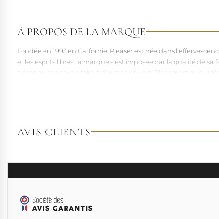
À PROPOS DE LA MARQUE
Fondée en 1993 en Californie, Pleaser est née dans l'effervesce
et les esprits libres, la marque s'est imposée par la qualité de 
a étendu son savoir-faire à d'autres univers. Pleaser est aujourd'
À l'écart du courant mainstream des grandes franchises de la mo
pointures. Parce qu'un style ne devrait jamais se réduire à une 
AVIS CLIENTS