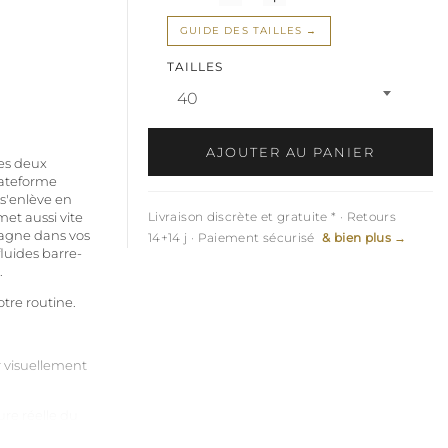
GUIDE DES TAILLES
TAILLES
40
AJOUTER AU PANIER
es deux
lateforme
s'enlève en
met aussi vite
Livraison discrète et gratuite * · Retours
mpagne dans vos
14+14 j · Paiement sécurisé
& bien plus →
luides barre-
.
tre routine.
r visuellement
ure réelle du
e à celle d'un