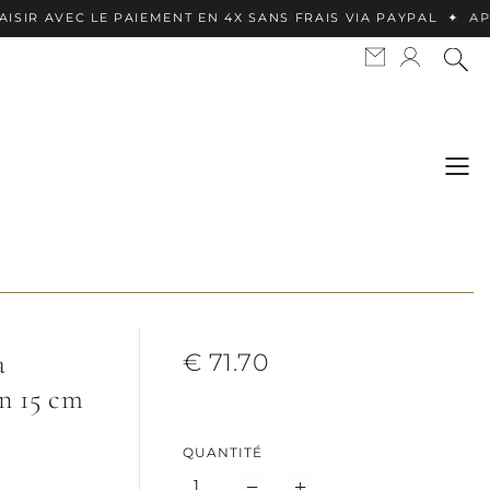
 LE PAIEMENT EN 4X SANS FRAIS VIA PAYPAL ✦ APPLE PAY DI
à
€ 71.70
on 15 cm
QUANTITÉ