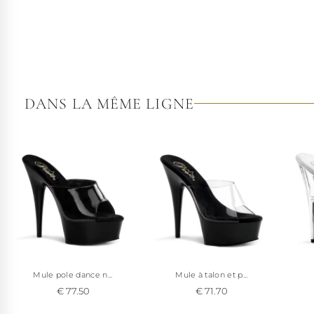
DANS LA MÊME LIGNE
Mule pole dance n...
Mule à talon et p...
€ 77.50
€ 71.70