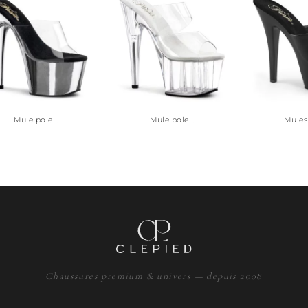
Mule pole...
Mule pole...
Mules 
Chaussures premium & univers — depuis 2008