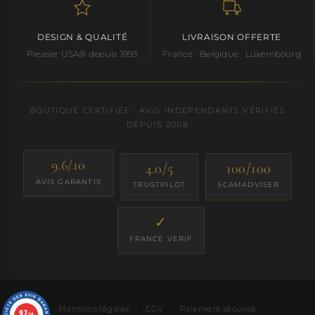
DESIGN & QUALITÉ
LIVRAISON OFFERTE
Pleaser USA® depuis 1993
France · Belgique · Luxembourg
BOUTIQUE CERTIFIÉE · AVIS INDÉPENDANTS VÉRIFIÉS
DEPUIS 2008
9.6/10
4.0/5
100/100
AVIS GARANTIS
TRUSTPILOT
SCAMADVISER
✓
FRANCE VERIF
Mentions légales
·
CGV
·
Paiement sécurisé
9.7
/10