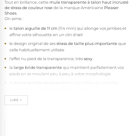
Tout en brillance, cette
mule transparente à talon haut incrusté
de strass de couleur rose
de la marque Américaine
Pleaser
Shoes
.
On aime :
le
talon aiguille de 11 cm
(114 mm) qui allonge vos jambes et
affine votre silhouette en un clin d'œil
le design original de ses
strass de taille plus importante
que
celle habituellement utilisée
l'effet nu pied de la transparence, très
sexy
la
large bride transparente
qui maintient parfaitement vos
pieds en se moulant peu à peu à votre morphologie
la
douce semelle de propreté
en microfibre qui absorbe
l'humidité et évite le glissement du pied sur l'avant
le détail du
bout argenté
qui finalise ce design de cette mule
LIRE +
de soirée
la qualité de fabrication Pleaser vegan, sans fibre animale
la disponibilité de la
petite pointure 34 1/2 au 41