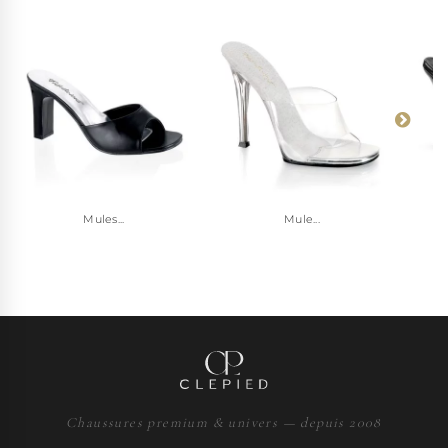
Mules...
Mule...
Chaussures premium & univers — depuis 2008