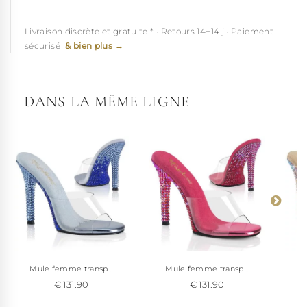
Cette chaussure de soirée aux tons rose sera parfaite pour briller
jusqu'au bout des pieds lors de vos soirées, elle sera aussi parfaite
pour accompagner votre lingerie fine, car ce modèle se décline
Livraison discrète et gratuite * · Retours 14+14 j · Paiement
dans plusieurs coloris !
sécurisé
& bien plus →
DANS LA MÊME LIGNE
Mule femme transp...
Mule femme transp...
M
€ 131.90
€ 131.90