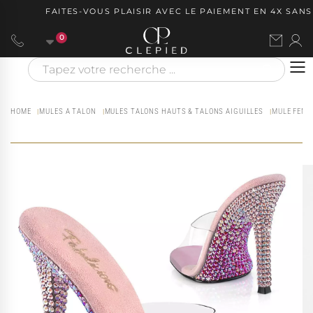
FAITES-VOUS PLAISIR AVEC LE PAIEMENT EN 4X SANS F
0
HOME
MULES A TALON
MULES TALONS HAUTS & TALONS AIGUILLES
MULE FEMM