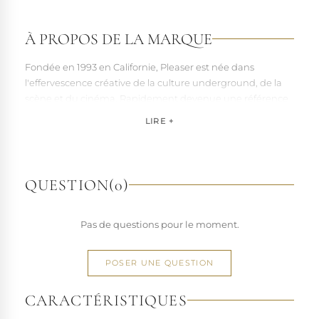
À PROPOS DE LA MARQUE
Fondée en 1993 en Californie, Pleaser est née dans
l'effervescence créative de la culture underground, de la
scène et du cinéma. Rapidement devenue une référence
pour les artistes, les performers et les esprits libres, la
LIRE +
marque s'est imposée par la qualité de sa fabrication et la
richesse de ses designs de chaussures techniques à hauts
talons conçues pour la performance. Tout naturellement,
elle a étendu son savoir-faire à d'autres univers. Pleaser est
QUESTION
(0)
aujourd'hui distribuée dans 110 pays.
À l'écart du courant mainstream des grandes franchises
Pas de questions pour le moment.
de la mode, Pleaser propose des collections ultra féminines
et des univers divers et riches, souvent disponibles dans
une large gamme de pointures. Parce qu'un style ne
POSER UNE QUESTION
devrait jamais se réduire à une question de centimètres, la
marque défend une idée simple : permettre à chacun
CARACTÉRISTIQUES
d'exprimer, sans contrainte, qui il veut être.