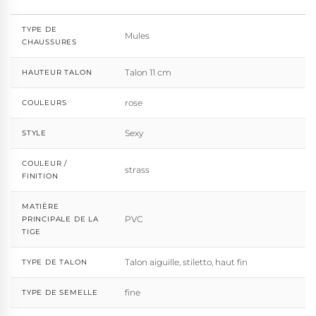
TYPE DE
Mules
CHAUSSURES
Talon 11 cm
HAUTEUR TALON
rose
COULEURS
Sexy
STYLE
COULEUR /
strass
FINITION
MATIÈRE
PVC
PRINCIPALE DE LA
TIGE
Talon aiguille, stiletto, haut fin
TYPE DE TALON
fine
TYPE DE SEMELLE