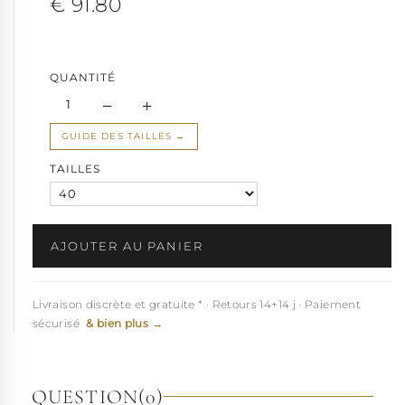
€ 91.80
QUANTITÉ
GUIDE DES TAILLES
TAILLES
AJOUTER AU PANIER
Livraison discrète et gratuite * · Retours 14+14 j · Paiement
sécurisé
& bien plus →
QUESTION
(0)