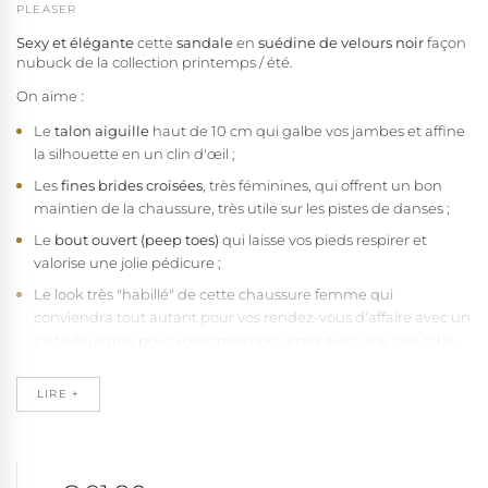
PLEASER
Sexy et élégante
cette
sandale
en
suédine de velours noir
façon
nubuck de la collection printemps / été.
On aime :
Le
talon aiguille
haut de 10 cm qui galbe vos jambes et affine
la silhouette en un clin d'œil ;
Les
fines brides croisées
, très féminines, qui offrent un bon
maintien de la chaussure, très utile sur les pistes de danses ;
Le
bout ouvert (peep toes)
qui laisse vos pieds respirer et
valorise une jolie pédicure ;
Le look très "habillé" de cette chaussure femme qui
conviendra tout autant pour vos rendez-vous d'affaire avec un
joli tailleur que pour vos sorties nocturnes avec une jolie robe
de soirée ;
La qualité de fabrication Pleaser vegan, sans fibres animales ;
LIRE +
Cette chaussure femme chausse
grande pointure
du 39 au 47 et
fera le bonheur des pieds plutôt larges.