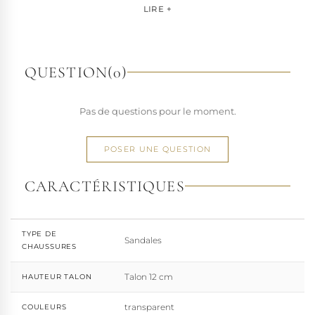
pour les artistes, les performers et les esprits libres, la
LIRE +
marque s'est imposée par la qualité de sa fabrication et la
richesse de ses designs de chaussures techniques à hauts
talons conçues pour la performance. Tout naturellement,
elle a étendu son savoir-faire à d'autres univers. Pleaser est
QUESTION
(0)
aujourd'hui distribuée dans 110 pays.
À l'écart du courant mainstream des grandes franchises
Pas de questions pour le moment.
de la mode, Pleaser propose des collections ultra féminines
et des univers divers et riches, souvent disponibles dans
une large gamme de pointures. Parce qu'un style ne
POSER UNE QUESTION
devrait jamais se réduire à une question de centimètres, la
marque défend une idée simple : permettre à chacun
CARACTÉRISTIQUES
d'exprimer, sans contrainte, qui il veut être.
TYPE DE
Sandales
CHAUSSURES
Talon 12 cm
HAUTEUR TALON
transparent
COULEURS