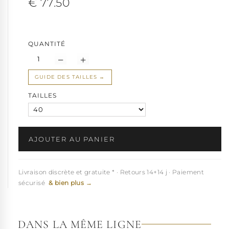
€ 77.50
QUANTITÉ
GUIDE DES TAILLES
TAILLES
AJOUTER AU PANIER
Livraison discrète et gratuite * · Retours 14+14 j · Paiement
sécurisé
& bien plus →
DANS LA MÊME LIGNE