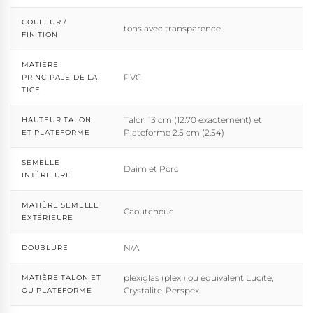
COULEUR /
tons avec transparence
FINITION
MATIÈRE
PVC
PRINCIPALE DE LA
TIGE
Talon 13 cm (12.70 exactement) et
HAUTEUR TALON
Plateforme 2.5 cm (2.54)
ET PLATEFORME
SEMELLE
Daim et Porc
INTÉRIEURE
MATIÈRE SEMELLE
Caoutchouc
EXTÉRIEURE
N/A
DOUBLURE
plexiglas (plexi) ou équivalent Lucite,
MATIÈRE TALON ET
Crystalite, Perspex
OU PLATEFORME