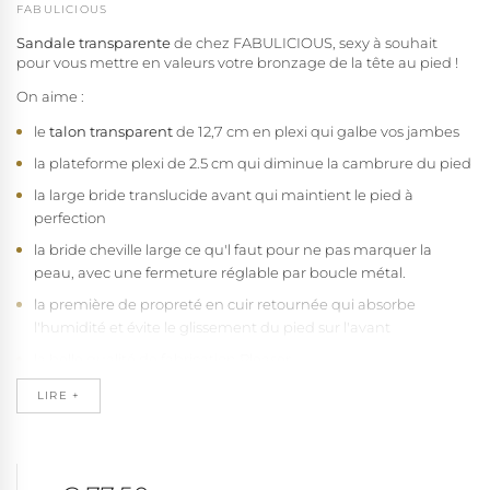
FABULICIOUS
Sandale transparente
de chez FABULICIOUS, sexy à souhait
pour vous mettre en valeurs votre bronzage de la tête au pied !
On aime :
le
talon transparent
de 12,7 cm en plexi qui galbe vos jambes
la plateforme plexi de 2.5 cm qui diminue la cambrure du pied
la large bride translucide avant qui maintient le pied à
perfection
la bride cheville large ce qu'l faut pour ne pas marquer la
peau, avec une fermeture réglable par boucle métal.
la première de propreté en cuir retournée qui absorbe
l'humidité et évite le glissement du pied sur l'avant
la belle qualité de fabrication Pleaser
Cette
chaussure transparente
à talon chausse petite et grande
LIRE +
taille du 34 1/2 au 44 selon stocks Pleaser