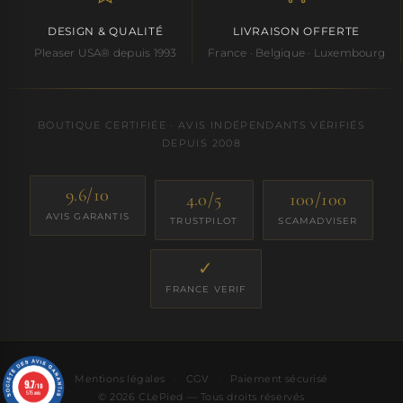
DESIGN & QUALITÉ
LIVRAISON OFFERTE
Pleaser USA® depuis 1993
France · Belgique · Luxembourg
BOUTIQUE CERTIFIÉE · AVIS INDÉPENDANTS VÉRIFIÉS
DEPUIS 2008
9.6/10
4.0/5
100/100
AVIS GARANTIS
TRUSTPILOT
SCAMADVISER
✓
FRANCE VERIF
Mentions légales
·
CGV
·
Paiement sécurisé
9.7
/10
575 avis
© 2026 CLePied — Tous droits réservés