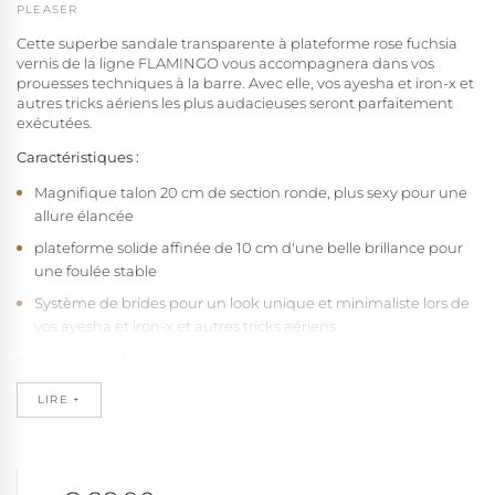
PLEASER
Cette superbe sandale transparente à plateforme rose fuchsia
vernis de la ligne FLAMINGO vous accompagnera dans vos
prouesses techniques à la barre. Avec elle, vos ayesha et iron-x et
autres tricks aériens les plus audacieuses seront parfaitement
exécutées.
Caractéristiques :
Magnifique talon 20 cm de section ronde, plus sexy pour une
allure élancée
plateforme solide affinée de 10 cm d'une belle brillance pour
une foulée stable
Système de brides pour un look unique et minimaliste lors de
vos ayesha et iron-x et autres tricks aériens
Semelle confortable à base de latex haute densité à mémoire
de forme, recouverte de douce microfibre qui absorbe
LIRE +
l'humidité et empêche le pied de glisser
Base en caoutchouc naturel antidérapant pour une stabilité à
toute épreuve
Structure intégrée talon-plateforme offrant solidité et