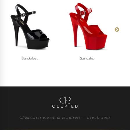
Sandales...
Sandale...
Chaussures premium & univers — depuis 2008