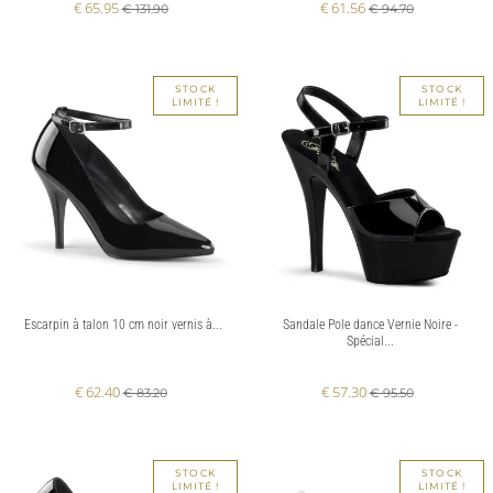
€ 65.95
€ 61.56
€ 131.90
€ 94.70
STOCK
STOCK
LIMITÉ !
LIMITÉ !
Escarpin à talon 10 cm noir vernis à...
Sandale Pole dance Vernie Noire -
Spécial...
€ 62.40
€ 57.30
€ 83.20
€ 95.50
STOCK
STOCK
LIMITÉ !
LIMITÉ !