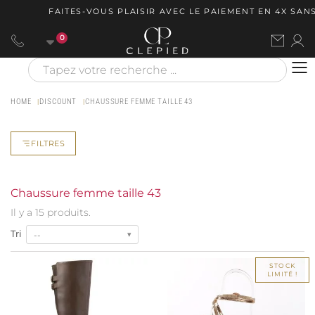
FAITES-VOUS PLAISIR AVEC LE PAIEMENT EN 4X SANS 
0
HOME
DISCOUNT
CHAUSSURE FEMME TAILLE 43
FILTRES
Chaussure femme taille 43
Il y a 15 produits.
Tri
--
STOCK
LIMITÉ !