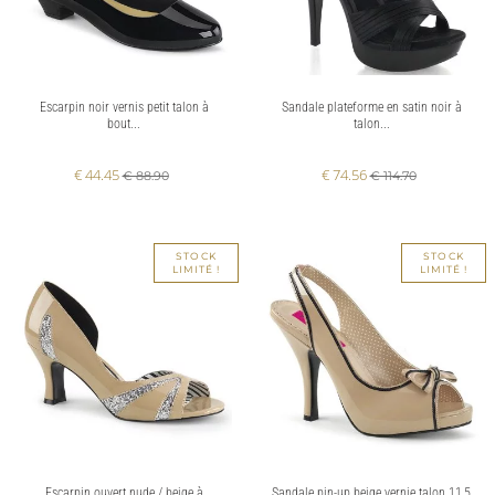
Escarpin noir vernis petit talon à
Sandale plateforme en satin noir à
bout...
talon...
€ 44.45
€ 74.56
€ 88.90
€ 114.70
STOCK
STOCK
LIMITÉ !
LIMITÉ !
Escarpin ouvert nude / beige à
Sandale pin-up beige vernie talon 11,5