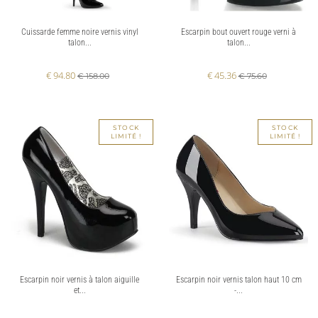
Cuissarde femme noire vernis vinyl
Escarpin bout ouvert rouge verni à
talon...
talon...
€ 94.80
€ 45.36
€ 158.00
€ 75.60
STOCK
STOCK
LIMITÉ !
LIMITÉ !
Escarpin noir vernis à talon aiguille
Escarpin noir vernis talon haut 10 cm
et...
-...