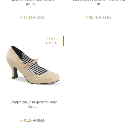
paillette...
cm...
€ 41.42
€ 50.10
€ 75.30
€ 83.50
STOCK
LIMITÉ !
Escarpin pin-up beige vernis Mary
Jane...
€ 40.26
€ 73.20