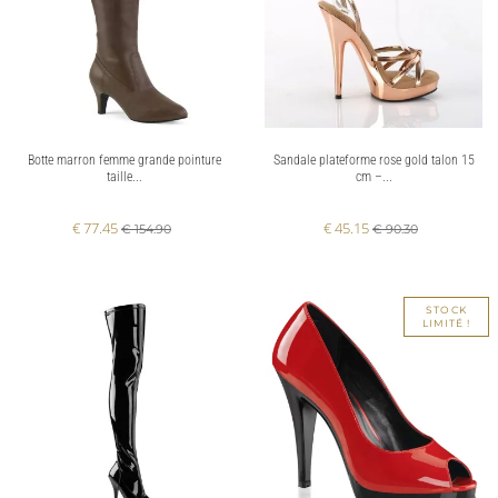
Botte marron femme grande pointure
Sandale plateforme rose gold talon 15
taille...
cm –...
€ 77.45
€ 45.15
€ 154.90
€ 90.30
STOCK
LIMITÉ !