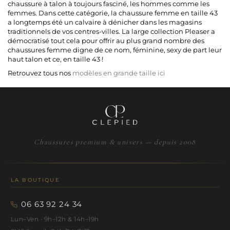
chaussure à talon
à toujours fasciné, les
hommes
comme les
femmes
. Dans cette catégorie,
la chaussure femme en taille 43
a longtemps été un calvaire à dénicher dans les magasins
traditionnels de vos centres-villes. La large collection
Pleaser
a
démocratisé tout cela pour offrir au plus grand nombre des
chaussures femme digne de ce nom, féminine, sexy de part leur
haut talon et ce, en taille 43 !
Retrouvez tous nos
modèles en grande taille ici
Chaussures premium & univers — depuis 2008
LA BOUTIQUE
06 63 92 24 34
Lun–Ven · 9h–12h & 14h–19h