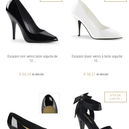
Escarpin noir vernis talon aiguille de
Escarpin blanc vernis à talon aiguille
12...
10...
€ 64.24
€ 56.21
€ 80.30
€ 80.30
STOCK
LIMITÉ !