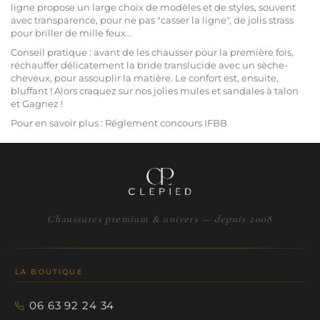
ligne propose un large choix de modèles et de styles, souvent
avec transparence, pour ne pas "casser la ligne", de jolis strass
pour briller de mille feux...
Conseil pratique : avant de les chausser pour la première fois,
réchauffer délicatement la bride translucide avec un sèche-
cheveux, pour assouplir la matière. Le confort est, ensuite,
bluffant ! Alors craquez sur nos jolies mules et sandales à talon
et Gagnez !
Pour en savoir plus :
Réglement concours IFBB
Chaussures premium & univers — depuis 2008
LA BOUTIQUE
06 63 92 24 34