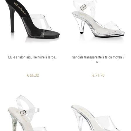
Mule a talon aiguille noire à large...
Sandale transparente à talon moyen 7
cm
€ 66.00
€ 71.70