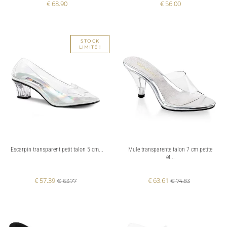
€ 68.90
€ 56.00
STOCK
LIMITÉ !
Escarpin transparent petit talon 5 cm...
Mule transparente talon 7 cm petite
et...
€ 57.39
€ 63.61
€ 63.77
€ 74.83