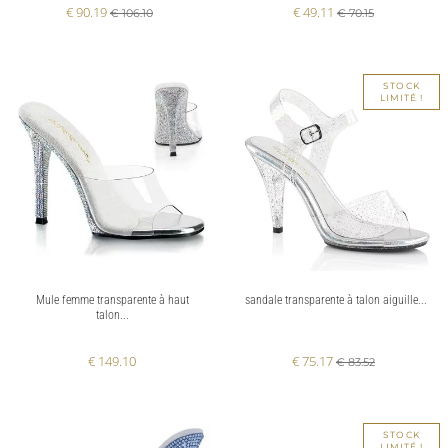
€ 90.19
€ 49.11
€ 106.10
€ 70.15
STOCK
LIMITÉ !
Mule femme transparente à haut
sandale transparente à talon aiguille...
talon...
€ 149.10
€ 75.17
€ 83.52
STOCK
LIMITÉ !