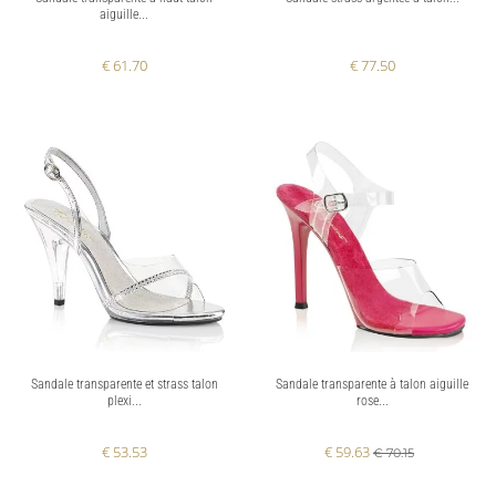
aiguille...
€ 61.70
€ 77.50
Sandale transparente et strass talon
Sandale transparente à talon aiguille
plexi...
rose...
€ 53.53
€ 59.63
€ 70.15