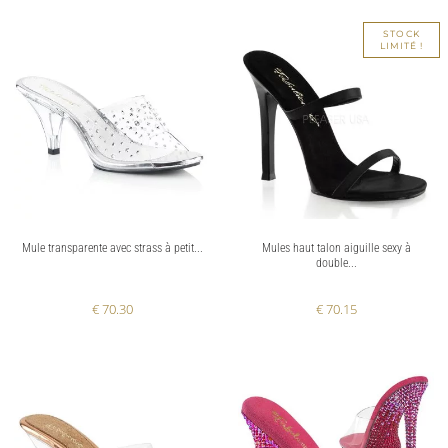
STOCK
LIMITÉ !
Mule transparente avec strass à petit...
Mules haut talon aiguille sexy à
double...
€ 70.30
€ 70.15