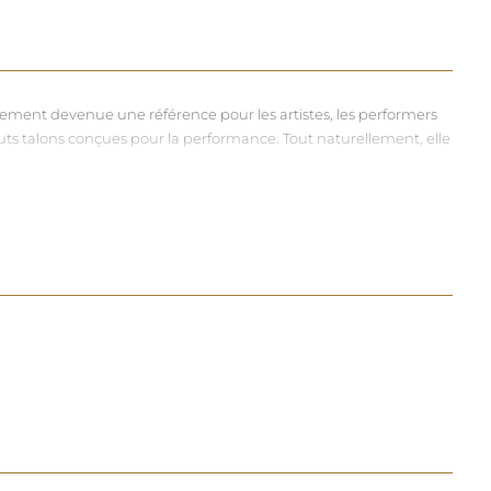
dement devenue une référence pour les artistes, les performers
hauts talons conçues pour la performance. Tout naturellement, elle
vers et riches, souvent disponibles dans une large gamme de
à chacun d'exprimer, sans contrainte, qui il veut être.