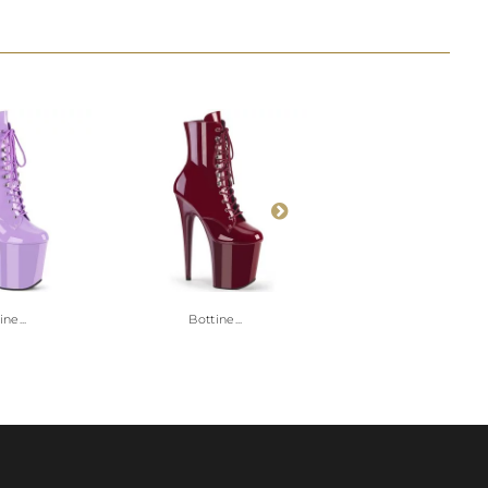
ne...
Bottine...
Bottine...