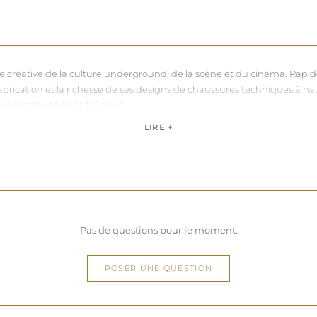
nce créative de la culture underground, de la scène et du cinéma. Rapi
sa fabrication et la richesse de ses designs de chaussures techniques à 
hui distribuée dans 110 pays.
de, Pleaser propose des collections ultra féminines et des univers di
LIRE +
question de centimètres, la marque défend une idée simple : permettre 
Pas de questions pour le moment.
POSER UNE QUESTION