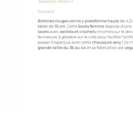
NOUVEAU PRODUIT
PLEASER
Bottines rouges vernis
à
plateforme
haute
de 4,5
talon
de
15 cm
. Cette
boots femme
dispose d'une 
lacets
avec
oeillets et crochets
chromés sur le dev
fermeture à glissière sur le coté pour faciliter l'enfil
passer inaperçue avec cette
chaussure sexy
! Ce 
grande taille du 36 au 44
et sa fabrication est
veg