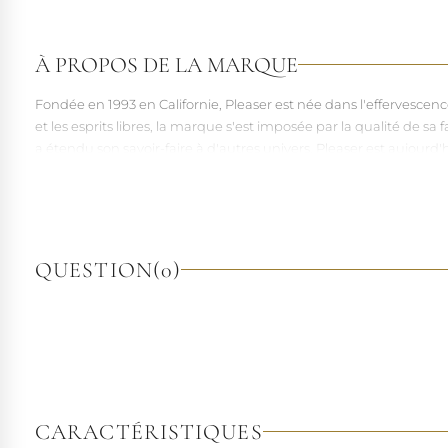
À PROPOS DE LA MARQUE
Fondée en 1993 en Californie, Pleaser est née dans l'effervesce
et les esprits libres, la marque s'est imposée par la qualité de 
a étendu son savoir-faire à d'autres univers. Pleaser est aujourd'
À l'écart du courant mainstream des grandes franchises de la mo
pointures. Parce qu'un style ne devrait jamais se réduire à une 
QUESTION
(0)
CARACTÉRISTIQUES