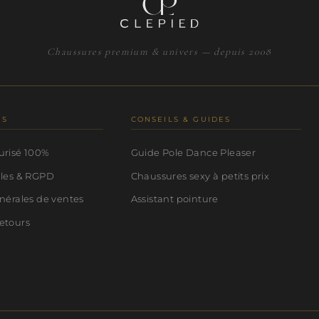
Chaussures premium & univers — depuis 2008
NS
CONSEILS & GUIDES
urisé 100%
Guide Pole Dance Pleaser
ales & RGPD
Chaussures sexy à petits prix
nérales de ventes
Assistant pointure
etours