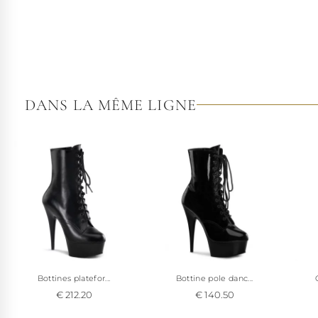
DANS LA MÊME LIGNE
Bottines platefor...
Bottine pole danc...
€ 212.20
€ 140.50