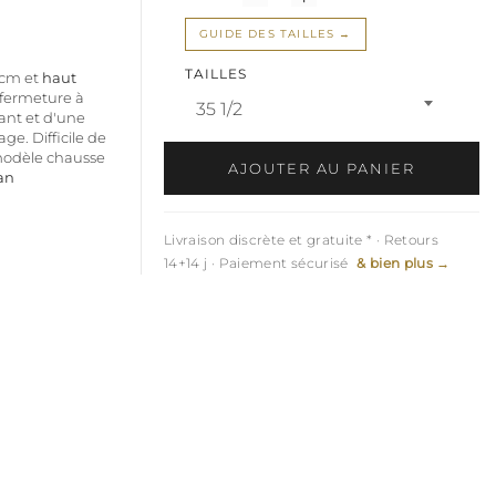
GUIDE DES TAILLES
TAILLES
 cm et
haut
fermeture à
35 1/2
ant et d'une
age. Difficile de
modèle chausse
AJOUTER AU PANIER
an
Livraison discrète et gratuite * · Retours
14+14 j · Paiement sécurisé
& bien plus →