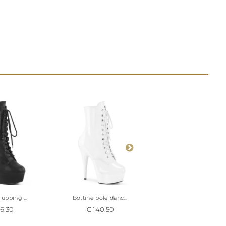
ubbing ...
Bottine pole danc...
Bottine pole danc..
6.30
€ 140.50
€ 119.00