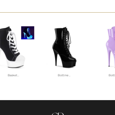
Basket...
Bottine...
Botti