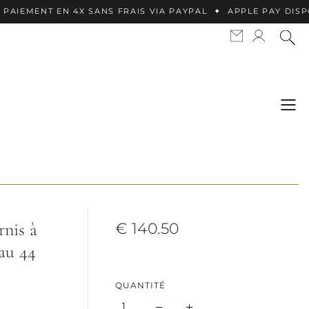
 EN 4X SANS FRAIS VIA PAYPAL ✦ APPLE PAY DISPONIBLE (O
rnis à
€ 140.50
 au 44
QUANTITÉ