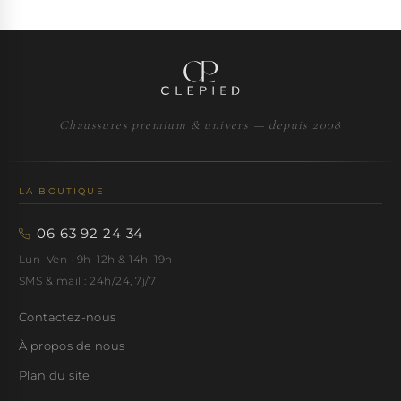
Chaussures premium & univers — depuis 2008
LA BOUTIQUE
06 63 92 24 34
Lun–Ven · 9h–12h & 14h–19h
SMS & mail : 24h/24, 7j/7
Contactez-nous
À propos de nous
Plan du site