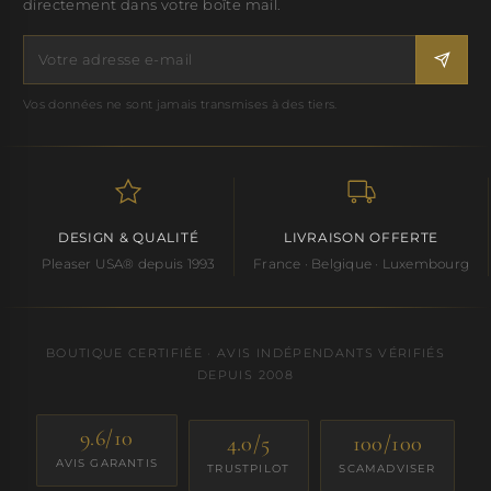
directement dans votre boîte mail.
Vos données ne sont jamais transmises à des tiers.
DESIGN & QUALITÉ
LIVRAISON OFFERTE
Pleaser USA® depuis 1993
France · Belgique · Luxembourg
BOUTIQUE CERTIFIÉE · AVIS INDÉPENDANTS VÉRIFIÉS
DEPUIS 2008
9.6/10
4.0/5
100/100
AVIS GARANTIS
TRUSTPILOT
SCAMADVISER