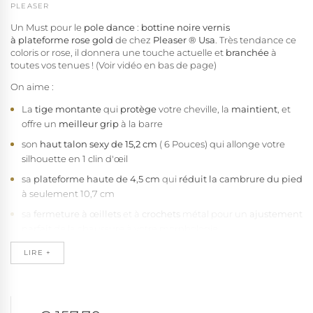
PLEASER
Un Must pour le
pole dance
:
bottine noire vernis
à
plateforme rose gold
de chez
Pleaser ® Usa
. Très tendance ce
coloris or rose, il donnera une touche actuelle et
branchée
à
toutes vos tenues ! (Voir vidéo en bas de page)
On aime :
La
tige montante
qui
protège
votre cheville, la
maintient
, et
offre un
meilleur grip
à la barre
son
haut talon sexy de 15,2 cm
( 6 Pouces) qui allonge votre
silhouette en 1 clin d'œil
sa
plateforme haute de 4,5 cm
qui
réduit la cambrure du pied
à seulement 10,7 cm
sa
fermeture à œillets
et à
crochets
métal pour un
ajustement
parfait
de la chaussure à votre morphologie
son
zip latéral
qui permet un
enfilage rapide
LIRE +
son
bout en amande
qui
respecte l' anatomie
naturelle du
pied pour plus de confort
sa fabrication de
qualité vegan
, sans fibre d'origine animale