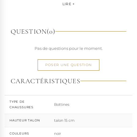
pour les artistes, les performers et les esprits libres, la
LIRE +
marque s'est imposée par la qualité de sa fabrication et la
richesse de ses designs de chaussures techniques à hauts
talons conçues pour la performance. Tout naturellement,
elle a étendu son savoir-faire à d'autres univers. Pleaser est
QUESTION
(0)
aujourd'hui distribuée dans 110 pays.
À l'écart du courant mainstream des grandes franchises
Pas de questions pour le moment.
de la mode, Pleaser propose des collections ultra féminines
et des univers divers et riches, souvent disponibles dans
une large gamme de pointures. Parce qu'un style ne
POSER UNE QUESTION
devrait jamais se réduire à une question de centimètres, la
marque défend une idée simple : permettre à chacun
CARACTÉRISTIQUES
d'exprimer, sans contrainte, qui il veut être.
TYPE DE
Bottines
CHAUSSURES
talon 15 cm
HAUTEUR TALON
noir
COULEURS