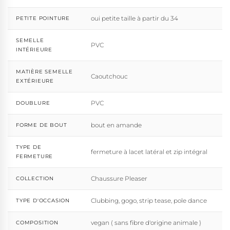
oui petite taille à partir du 34
PETITE POINTURE
SEMELLE
PVC
INTÉRIEURE
MATIÈRE SEMELLE
Caoutchouc
EXTÉRIEURE
PVC
DOUBLURE
bout en amande
FORME DE BOUT
TYPE DE
fermeture à lacet latéral et zip intégral
FERMETURE
Chaussure Pleaser
COLLECTION
Clubbing, gogo, strip tease, pole dance
TYPE D'OCCASION
vegan ( sans fibre d'origine animale )
COMPOSITION