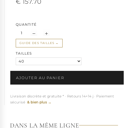
€ 157.70
Cette
boot de pole dancing
chausse de la
petite taille 34 3/4 à la
grande taille 44
selon stocks
Pleaser
.
QUANTITÉ
GUIDE DES TAILLES
TAILLES
AJOUTER AU PANIER
Livraison discrète et gratuite * · Retours 14+14 j · Paiement
sécurisé
& bien plus →
DANS LA MÊME LIGNE