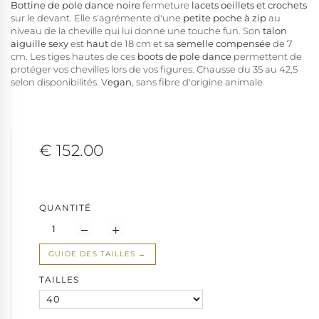
Bottine de pole dance noire
fermeture
lacets oeillets et crochets
sur le devant. Elle s'agrémente d'une
petite poche à zip
au
niveau de la cheville qui lui donne une touche fun. Son
talon
aiguille sexy
est
haut
de 18 cm et sa
semelle compensée
de 7
cm. Les tiges hautes de ces
boots de pole dance
permettent de
protéger vos chevilles lors de vos figures. Chausse du 35 au 42,5
selon disponibilités. V
egan
, sans fibre d'origine animale
€ 152.00
QUANTITÉ
GUIDE DES TAILLES
TAILLES