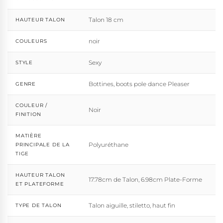
Talon 18 cm
HAUTEUR TALON
noir
COULEURS
Sexy
STYLE
Bottines, boots pole dance Pleaser
GENRE
COULEUR /
Noir
FINITION
MATIÈRE
Polyuréthane
PRINCIPALE DE LA
TIGE
HAUTEUR TALON
17.78cm de Talon, 6.98cm Plate-Forme
ET PLATEFORME
Talon aiguille, stiletto, haut fin
TYPE DE TALON