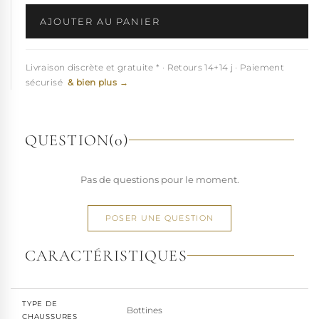
AJOUTER AU PANIER
Livraison discrète et gratuite * · Retours 14+14 j · Paiement
sécurisé
& bien plus →
QUESTION
(0)
Pas de questions pour le moment.
POSER UNE QUESTION
CARACTÉRISTIQUES
TYPE DE
Bottines
CHAUSSURES