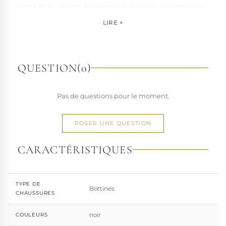
scène et du cinéma. Rapidement devenue une référence
pour les artistes, les performers et les esprits libres, la
LIRE +
marque s'est imposée par la qualité de sa fabrication et la
richesse de ses designs de chaussures techniques à hauts
talons conçues pour la performance. Tout naturellement,
elle a étendu son savoir-faire à d'autres univers. Pleaser est
QUESTION
(0)
aujourd'hui distribuée dans 110 pays.
À l'écart du courant mainstream des grandes franchises
Pas de questions pour le moment.
de la mode, Pleaser propose des collections ultra féminines
et des univers divers et riches, souvent disponibles dans
une large gamme de pointures. Parce qu'un style ne
POSER UNE QUESTION
devrait jamais se réduire à une question de centimètres, la
marque défend une idée simple : permettre à chacun
CARACTÉRISTIQUES
d'exprimer, sans contrainte, qui il veut être.
TYPE DE
Bottines
CHAUSSURES
noir
COULEURS