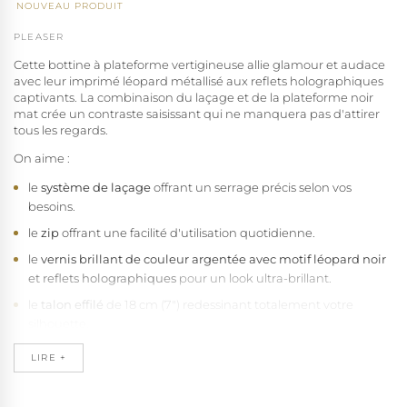
NOUVEAU PRODUIT
PLEASER
Cette bottine à plateforme vertigineuse allie glamour et audace
avec leur imprimé léopard métallisé aux reflets holographiques
captivants. La combinaison du laçage et de la plateforme noir
mat crée un contraste saisissant qui ne manquera pas d'attirer
tous les regards.
On aime :
le
système de laçage
offrant un serrage précis selon vos
besoins.
le
zip
offrant une facilité d'utilisation quotidienne.
le
vernis brillant de couleur argentée avec motif léopard noir
et reflets holographiques
pour un look ultra-brillant.
le
talon effilé
de 18 cm (7") redessinant totalement votre
silhouette.
le
plateau de couleur noir mat
de 7 cm (2 3/4") offrant un gain
LIRE +
de hauteur immédiat tout en préservant le confort.
l'
arche intérieure
travaillée assurant un soutien parfait du pied