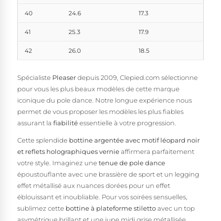
40
24.6
17.3
41
25.3
17.9
42
26.0
18.5
Spécialiste
Pleaser
depuis 2009, Clepied.com sélectionne
pour vous les plus beaux modèles de cette marque
iconique du pole dance. Notre longue expérience nous
permet de vous proposer les modèles les plus fiables
assurant la
fiabilité
essentielle à votre progression.
Cette splendide
bottine argentée avec motif léopard noir
et reflets holographiques vernie
affirmera parfaitement
votre style. Imaginez une
tenue de pole dance
époustouflante avec une brassière de sport et un legging
effet métallisé aux nuances dorées pour un effet
éblouissant et inoubliable. Pour vos soirées sensuelles,
sublimez cette
bottine à plateforme stiletto
avec un top
asymétrique brillant et une jupe midi grise métallisée