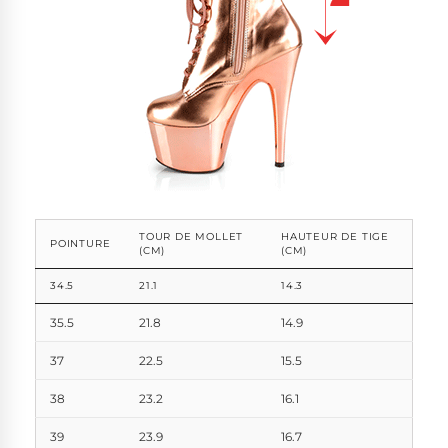
TOUR DE MOLLET
HAUTEUR DE TIGE
POINTURE
(CM)
(CM)
34.5
21.1
14.3
35.5
21.8
14.9
37
22.5
15.5
38
23.2
16.1
39
23.9
16.7