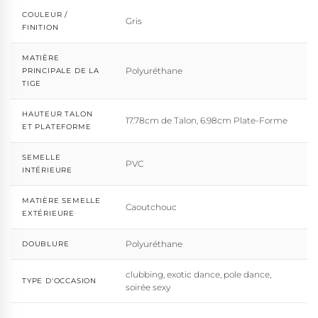
COULEUR /
Gris
FINITION
MATIÈRE
Polyuréthane
PRINCIPALE DE LA
TIGE
HAUTEUR TALON
17.78cm de Talon, 6.98cm Plate-Forme
ET PLATEFORME
SEMELLE
PVC
INTÉRIEURE
MATIÈRE SEMELLE
Caoutchouc
EXTÉRIEURE
Polyuréthane
DOUBLURE
clubbing, exotic dance, pole dance,
TYPE D'OCCASION
soirée sexy