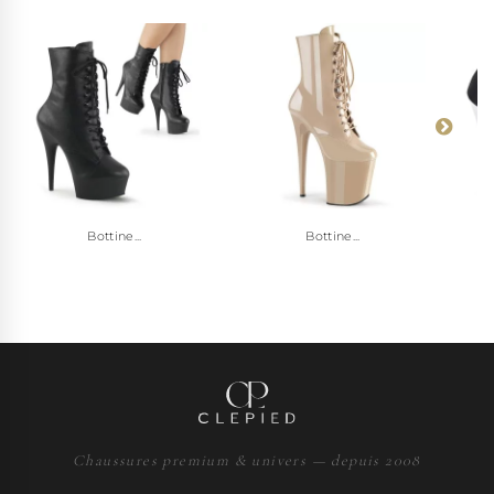
Bottine...
Bottine...
Chaussures premium & univers — depuis 2008