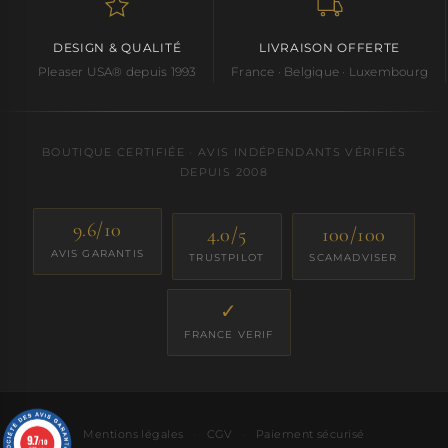
DESIGN & QUALITÉ
LIVRAISON OFFERTE
Pleaser USA® depuis 1993
France · Belgique · Luxembourg
BOUTIQUE CERTIFIÉE · AVIS INDÉPENDANTS VÉRIFIÉS
DEPUIS 2008
9.6/10
4.0/5
100/100
AVIS GARANTIS
TRUSTPILOT
SCAMADVISER
✓
FRANCE VERIF
Mentions légales
·
CGV
·
Paiement sécurisé
9.7
/10