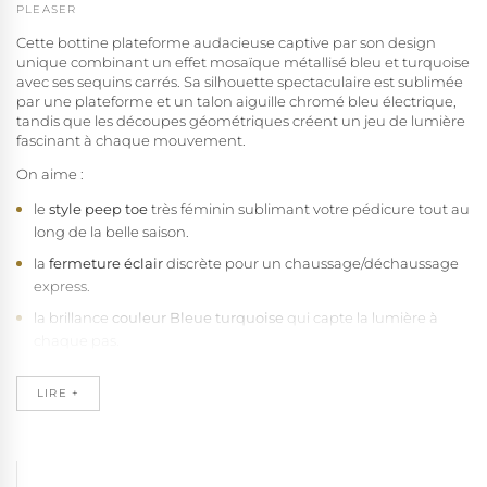
PLEASER
Cette bottine plateforme audacieuse captive par son design
unique combinant un effet mosaïque métallisé bleu et turquoise
avec ses sequins carrés. Sa silhouette spectaculaire est sublimée
par une plateforme et un talon aiguille chromé bleu électrique,
tandis que les découpes géométriques créent un jeu de lumière
fascinant à chaque mouvement.
On aime :
le
style peep toe
très féminin sublimant votre pédicure tout au
long de la belle saison.
la
fermeture éclair
discrète pour un chaussage/déchaussage
express.
la brillance
couleur Bleue turquoise
qui capte la lumière à
chaque pas.
le
haut talon stiletto
de 18 cm (7") révélant toute la sensualité
de votre démarche.
LIRE +
le
plateau de couleur bleue métallisée chromée
de 7 cm (2
3/4") permettant de gagner en hauteur avec élégance.
l'
arche plantaire
sculptée épousant parfaitement les courbes