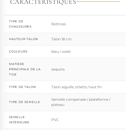
CARACTÉRISTIQUES
d'exprimer, sans contrainte, qui il veut être.
TYPE DE
Bottines
CHAUSSURES
Talon 18 cm
HAUTEUR TALON
bleu / violet
COULEURS
MATIÈRE
sequins
PRINCIPALE DE LA
TIGE
Talon aiguille, stiletto, haut fin
TYPE DE TALON
Semelle compensée / plateforme /
TYPE DE SEMELLE
plateau
SEMELLE
PVC
INTÉRIEURE