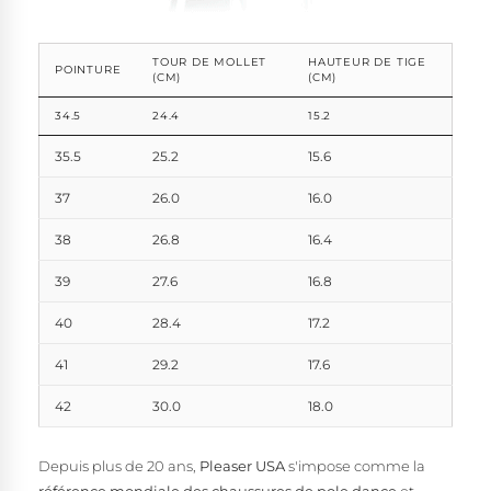
TOUR DE MOLLET
HAUTEUR DE TIGE
POINTURE
(CM)
(CM)
34.5
24.4
15.2
35.5
25.2
15.6
37
26.0
16.0
38
26.8
16.4
39
27.6
16.8
40
28.4
17.2
41
29.2
17.6
42
30.0
18.0
Depuis plus de 20 ans,
Pleaser USA
s'impose comme la
référence mondiale des chaussures de pole dance
et