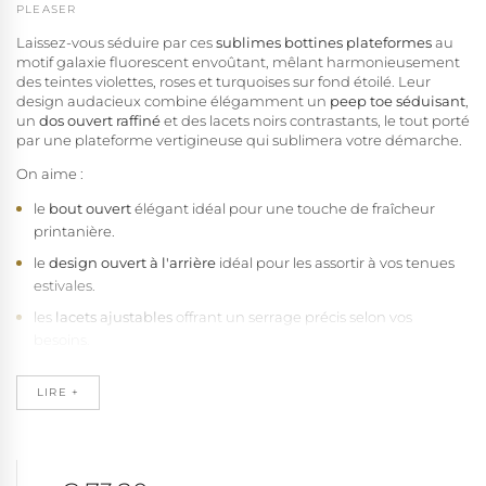
PLEASER
Laissez-vous séduire par ces
sublimes bottines plateformes
au
motif galaxie fluorescent envoûtant, mêlant harmonieusement
des teintes violettes, roses et turquoises sur fond étoilé. Leur
design audacieux combine élégamment un
peep toe séduisant
,
un
dos ouvert raffiné
et des lacets noirs contrastants, le tout porté
par une plateforme vertigineuse qui sublimera votre démarche.
On aime :
le
bout ouvert
élégant idéal pour une touche de fraîcheur
printanière.
le
design ouvert à l'arrière
idéal pour les assortir à vos tenues
estivales.
les
lacets ajustables
offrant un serrage précis selon vos
besoins.
la
fermeture éclair
discrète pour un chaussage/déchaussage
express.
LIRE +
le look
fluorescent en teinte multicolore galaxie (violet, rose,
bleu)
pour un style cosmique surprenant.
le
talon fin
sophistiqué de 18 cm (7") redessinant totalement