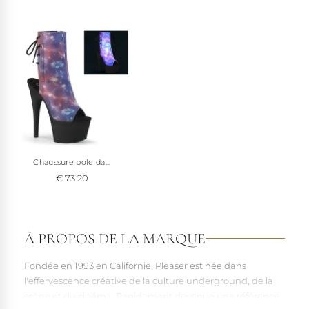
maîtriserez rapidement sa hauteur sophistiquée pour une
démarche absolument hypnotique !
Recommandation :
Pour un ajustement optimal, comparez vos
mesures avec nos tableaux détaillés en bas de page.
Voir à 360°
Chaussure pole da...
€ 73.20
À PROPOS DE LA MARQUE
Fondée en 1993 en Californie, Pleaser est née dans
l'effervescence créative de la culture underground, de la
scène et du cinéma. Rapidement devenue une référence