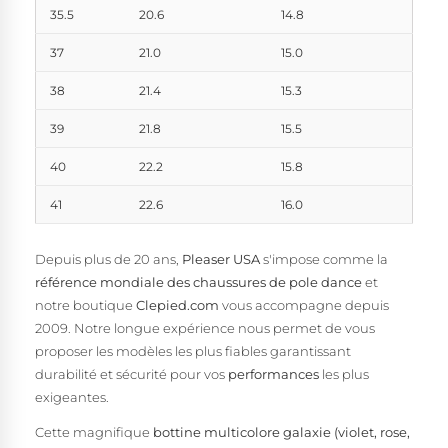
35.5
20.6
14.8
37
21.0
15.0
38
21.4
15.3
39
21.8
15.5
40
22.2
15.8
41
22.6
16.0
Depuis plus de 20 ans,
Pleaser USA
s'impose comme la
référence mondiale des chaussures de pole dance
et
notre boutique
Clepied.com
vous accompagne depuis
2009. Notre longue expérience nous permet de vous
proposer les modèles les plus fiables garantissant
durabilité et sécurité pour vos
performances
les plus
exigeantes.
Cette magnifique
bottine multicolore galaxie (violet, rose,