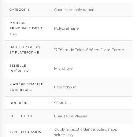
Chaussure pole dance
CATÉGORIE
MATIÈRE
Polyuréthane
PRINCIPALE DE LA
TIGE
HAUTEUR TALON
17.78cm de Talon, 6.98cm Plate-Forme
ET PLATEFORME
SEMELLE
Microfibre
INTÉRIEURE
MATIÈRE SEMELLE
Caoutchouc
EXTÉRIEURE
SEMI-PU
DOUBLURE
Chaussure Pleaser
COLLECTION
clubbing, exotic dance, pole dance,
TYPE D'OCCASION
soirée sexy