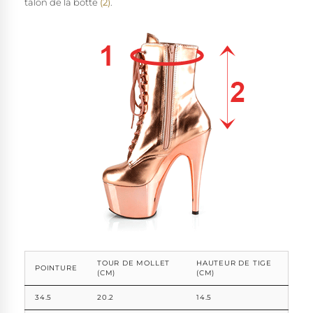
talon de la botte
(2)
.
TOUR DE MOLLET
HAUTEUR DE TIGE
POINTURE
(CM)
(CM)
34.5
20.2
14.5