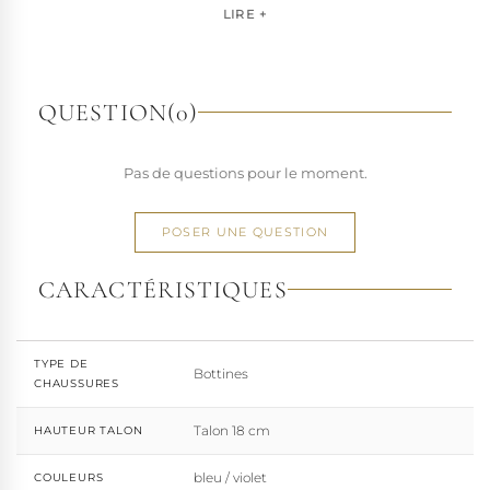
pour les artistes, les performers et les esprits libres, la
LIRE +
marque s'est imposée par la qualité de sa fabrication et la
richesse de ses designs de chaussures techniques à hauts
talons conçues pour la performance. Tout naturellement,
elle a étendu son savoir-faire à d'autres univers. Pleaser est
QUESTION
(0)
aujourd'hui distribuée dans 110 pays.
À l'écart du courant mainstream des grandes franchises
Pas de questions pour le moment.
de la mode, Pleaser propose des collections ultra féminines
et des univers divers et riches, souvent disponibles dans
une large gamme de pointures. Parce qu'un style ne
POSER UNE QUESTION
devrait jamais se réduire à une question de centimètres, la
marque défend une idée simple : permettre à chacun
CARACTÉRISTIQUES
d'exprimer, sans contrainte, qui il veut être.
TYPE DE
Bottines
CHAUSSURES
Talon 18 cm
HAUTEUR TALON
bleu / violet
COULEURS