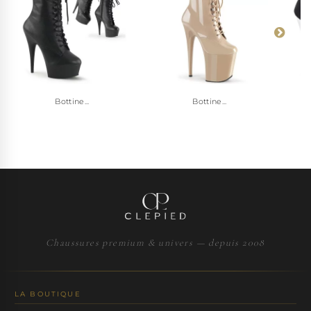
Bottine...
Bottine...
Chaussures premium & univers — depuis 2008
LA BOUTIQUE