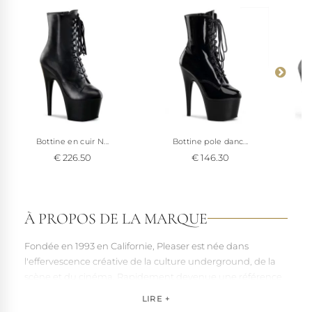
Bottine en cuir N...
Bottine pole danc...
€ 226.50
€ 146.30
À PROPOS DE LA MARQUE
Fondée en 1993 en Californie, Pleaser est née dans
l'effervescence créative de la culture underground, de la
scène et du cinéma. Rapidement devenue une référence
pour les artistes, les performers et les esprits libres, la
LIRE +
marque s'est imposée par la qualité de sa fabrication et la