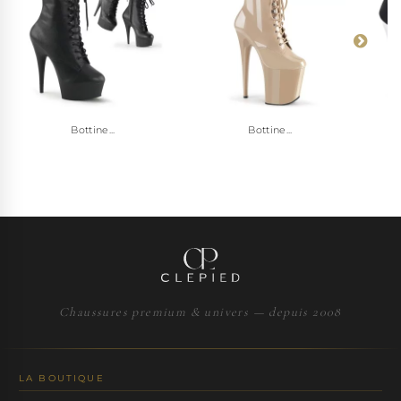
Bottine...
Bottine...
Chaussures premium & univers — depuis 2008
LA BOUTIQUE