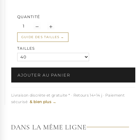
de la pratique... Essayeuses d'un jour, passez votre chemin pour
des hauteurs de talons plus accessibles.
QUANTITÉ
GUIDE DES TAILLES
TAILLES
AJOUTER AU PANIER
Livraison discrète et gratuite * · Retours 14+14 j · Paiement
sécurisé
& bien plus →
DANS LA MÊME LIGNE