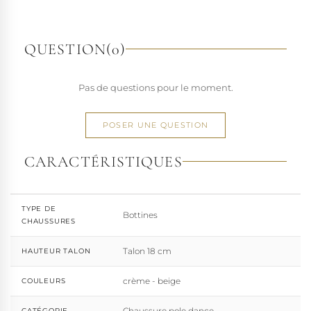
richesse de ses designs de chaussures techniques à hauts
talons conçues pour la performance. Tout naturellement,
elle a étendu son savoir-faire à d'autres univers. Pleaser est
QUESTION
(0)
aujourd'hui distribuée dans 110 pays.
À l'écart du courant mainstream des grandes franchises
Pas de questions pour le moment.
de la mode, Pleaser propose des collections ultra féminines
et des univers divers et riches, souvent disponibles dans
une large gamme de pointures. Parce qu'un style ne
POSER UNE QUESTION
devrait jamais se réduire à une question de centimètres, la
marque défend une idée simple : permettre à chacun
CARACTÉRISTIQUES
d'exprimer, sans contrainte, qui il veut être.
TYPE DE
Bottines
CHAUSSURES
Talon 18 cm
HAUTEUR TALON
crème - beige
COULEURS
Chaussure pole dance
CATÉGORIE