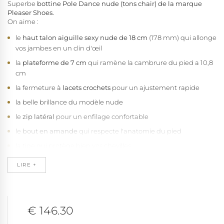
Superbe
bottine Pole Dance nude (tons chair) de la marque
Pleaser Shoes.
On aime :
le
haut talon aiguille sexy nude de 18 cm
(178 mm) qui allonge
vos jambes en un clin d'œil
la
plateforme de 7 cm
qui ramène la cambrure du pied a 10,8
cm
la fermeture à
lacets crochets
pour un ajustement rapide
la belle brillance du modèle nude
le
zip latéral
pour un enfilage confortable
le
bout en amande
qui respecte l'anatomie du pied
la tige qui protège bien vos chevilles
la
qualité de fabrication Pleaser vegan
, sans fibres animales
LIRE +
Cette chaussure sexy chausse de la petite taille 34 1/2 à la grande
pointure 44 selon stock.
La collection Adore 1020, "Best of" des Pleaser Shoes, une valeur
€ 146.30
sure qui a déjà séduit des milliers de pole danseuse. Notez que
ces chaussures très séduisantes demandent de l'expérience et