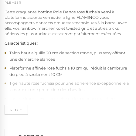
PLEASER
Cette craquante
bottine Pole Dance rose fuchsia verni
à
plateforme assortie vernis de la ligne FLAMINGO vous
accompagnera dans vos prouesses techniques à la barre. Avec
elle, vos rainbow marchenko et twisted grip et autres tricks
aériens les plus audacieuses seront parfaitement exécutées.
Caractéristiques :
Talon haut aiguille 20 cm de section ronde, plus sexy offrant
une démarche élancée
Plateforme affinée rose fuchsia 10 cm qui réduit la cambrure
du pied à seulement 10 CM
Tige haute rose fuchsia pour une adhérence exceptionnelle à
la barre et une protection des chevilles
Laçage frontal avec crochets solides pour un maintien
personnalisable
LIRE +
Fermeture éclair discrète sur le côté pour une utilisation rapide
et pratique
Base en caoutchouc naturel antidérapant pour une stabilité à
toute épreuve