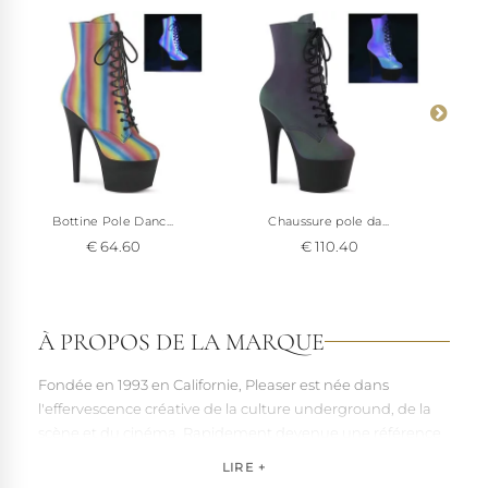
Bottine Pole Danc...
Chaussure pole da...
€ 64.60
€ 110.40
À PROPOS DE LA MARQUE
Fondée en 1993 en Californie, Pleaser est née dans
l'effervescence créative de la culture underground, de la
scène et du cinéma. Rapidement devenue une référence
pour les artistes, les performers et les esprits libres, la
LIRE +
marque s'est imposée par la qualité de sa fabrication et la