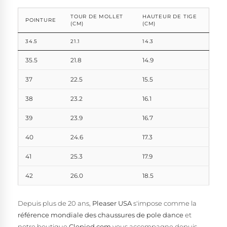
TOUR DE MOLLET
HAUTEUR DE TIGE
POINTURE
(CM)
(CM)
34.5
21.1
14.3
35.5
21.8
14.9
37
22.5
15.5
38
23.2
16.1
39
23.9
16.7
40
24.6
17.3
41
25.3
17.9
42
26.0
18.5
Depuis plus de 20 ans,
Pleaser USA
s'impose comme la
référence mondiale des chaussures de pole dance
et
notre boutique
Clepied.com
vous accompagne depuis