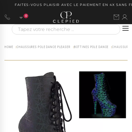
FAITES-VOUS PLAISIR AVEC LE PAIEMENT EN 4X SANS FRA
0
HOME
CHAUSSURES POLE DANCE PLEASER
BOTTINES POLE DANCE
CHAUSSURE P