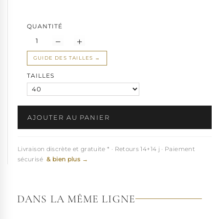
stabilité et confort même pendant les figures les plus exigeantes.
Conseil pro :
Pour une adaptation optimale, commencez par
vous entraîner chez vous en variant les mouvements. La prise en
QUANTITÉ
main est rapide grâce à sa conception spécifique pour la danse.
Commandez dès maintenant pour recevoir votre paire en 48h
et illuminer votre prochain show !
GUIDE DES TAILLES
Un conseil précieux :
La collection
Adore
, plébiscitée par les
TAILLES
danseuses pour sa hauteur idéale et sa stabilité, rendra votre
démarche totalement envoûtante. Pour apprivoiser cette
bottine plateforme à haut talon sophistiquée, nous vous
recommandons un apprentissage en douceur à la maison. Vous
serez étonnée de la rapidité avec laquelle votre corps s'adaptera
AJOUTER AU PANIER
pour une allure ultra-glamour !
Conseil d'achat :
Pour choisir votre taille avec précision, consultez
nos tableaux de mesures en bas de page.
Livraison discrète et gratuite * · Retours 14+14 j · Paiement
sécurisé
& bien plus →
Voir à 360°
DANS LA MÊME LIGNE