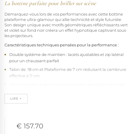
La bottine parfaite pour briller sur scène
Démarquez-vous lors de vos performances avec cette bottine
plateforme ultra-glamour qui allie technicité et style futuriste.
Son design unique avec motifs géométriques réfléchissants vert
et violet sur fond noir créera un effet hypnotique captivant sous
les projecteurs.
Caractéristiques techniques pensées pour la performance :
Double système de maintien : lacets ajustables et zip latéral
pour un chaussant parfait
Talon de 18 cm et Plateforme de 7 cm réduisant la cambrure
effective à 11 cm
Voûte plantaire ergonomique pour une répartition optimale
du poids
LIRE +
Semelle antidérapante en caoutchouc naturel
Matériaux vegan haute performance
Disponible du 34.5 au 42, cette c
haussure pole dance
emblématique de la collection Adore s'adapte à toutes les
€ 157.70
morphologies. Sa construction technique exclusive garantit