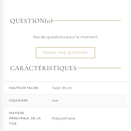
richesse de ses designs de chaussures techniques à hauts
talons conçues pour la performance. Tout naturellement,
elle a étendu son savoir-faire à d'autres univers. Pleaser est
QUESTION
(0)
aujourd'hui distribuée dans 110 pays.
À l'écart du courant mainstream des grandes franchises
Pas de questions pour le moment.
de la mode, Pleaser propose des collections ultra féminines
et des univers divers et riches, souvent disponibles dans
une large gamme de pointures. Parce qu'un style ne
POSER UNE QUESTION
devrait jamais se réduire à une question de centimètres, la
marque défend une idée simple : permettre à chacun
CARACTÉRISTIQUES
d'exprimer, sans contrainte, qui il veut être.
Talon 18 cm
HAUTEUR TALON
noir
COULEURS
MATIÈRE
Polyuréthane
PRINCIPALE DE LA
TIGE