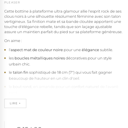
PLEASER
Cette bottine à plateforme ultra glamour allie l'esprit rock de ses
clous noirs à une silhouette résolument féminine avec son talon
vertigineux. Sa finition mate et sa bande cloutée apportent une
touche d'élégance rebelle, tandis que son laçage ajustable
assure un maintien parfait du pied sur sa plateforme généreuse.
On aime :
l'
aspect mat de couleur noire
pour une
élégance
subtile.
les
boucles métalliques noires
décoratives pour un style
urbain chic.
le
talon fin
sophistiqué de 18 cm (7") qui vous fait gagner
beaucoup de hauteur en un clin d'oeil.
le
bout rond
, en amande pour un
confort naturel
de l'avant-
pied.
le
système de laçage
garantissant un serrage précis.
LIRE +
la
fermeture éclair
discrète pour une praticité au quotidien.
la
plateforme noire mate
de 7 cm (2 3/4") permettant de
gagner en hauteur avec élégance.