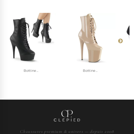
Bottine...
Bottine...
Chaussures premium & univers — depuis 2008