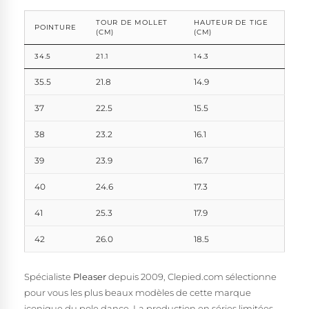
TOUR DE MOLLET
HAUTEUR DE TIGE
POINTURE
(CM)
(CM)
34.5
21.1
14.3
35.5
21.8
14.9
37
22.5
15.5
38
23.2
16.1
39
23.9
16.7
40
24.6
17.3
41
25.3
17.9
42
26.0
18.5
Spécialiste
Pleaser
depuis 2009, Clepied.com sélectionne
pour vous les plus beaux modèles de cette marque
iconique du pole dance. La production en séries limitées