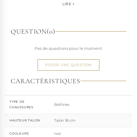
pour les artistes, les performers et les esprits libres, la
LIRE +
marque s'est imposée par la qualité de sa fabrication et la
richesse de ses designs de chaussures techniques à hauts
talons conçues pour la performance. Tout naturellement,
elle a étendu son savoir-faire à d'autres univers. Pleaser est
QUESTION
(0)
aujourd'hui distribuée dans 110 pays.
À l'écart du courant mainstream des grandes franchises
Pas de questions pour le moment.
de la mode, Pleaser propose des collections ultra féminines
et des univers divers et riches, souvent disponibles dans
une large gamme de pointures. Parce qu'un style ne
POSER UNE QUESTION
devrait jamais se réduire à une question de centimètres, la
marque défend une idée simple : permettre à chacun
CARACTÉRISTIQUES
d'exprimer, sans contrainte, qui il veut être.
TYPE DE
Bottines
CHAUSSURES
Talon 18 cm
HAUTEUR TALON
noir
COULEURS