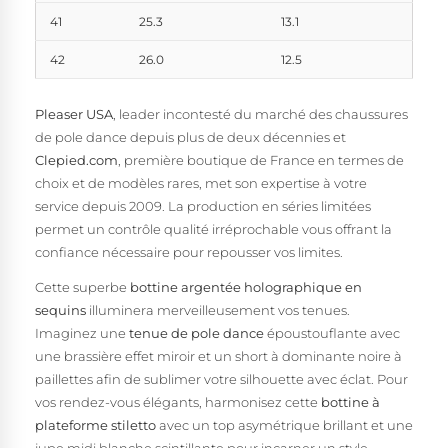
41
25.3
13.1
42
26.0
12.5
Pleaser USA
, leader incontesté du marché des chaussures
de pole dance depuis plus de deux décennies et
Clepied.com
, première boutique de France en termes de
choix et de modèles rares, met son expertise à votre
service depuis 2009. La production en séries limitées
permet un contrôle qualité irréprochable vous offrant la
confiance nécessaire pour repousser vos limites.
Cette superbe
bottine argentée holographique en
sequins
illuminera merveilleusement vos tenues.
Imaginez une
tenue de pole dance
époustouflante avec
une brassière effet miroir et un short à dominante noire à
paillettes afin de sublimer votre silhouette avec éclat. Pour
vos rendez-vous élégants, harmonisez cette
bottine à
plateforme stiletto
avec un top asymétrique brillant et une
jupe midi blanche scintillante pour incarner un style