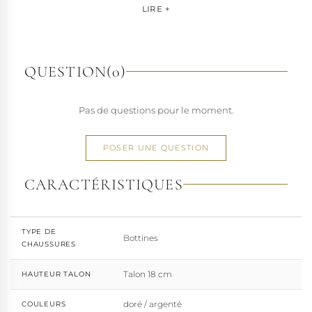
pour les artistes, les performers et les esprits libres, la
LIRE +
marque s'est imposée par la qualité de sa fabrication et la
richesse de ses designs de chaussures techniques à hauts
talons conçues pour la performance. Tout naturellement,
elle a étendu son savoir-faire à d'autres univers. Pleaser est
QUESTION
(0)
aujourd'hui distribuée dans 110 pays.
À l'écart du courant mainstream des grandes franchises
Pas de questions pour le moment.
de la mode, Pleaser propose des collections ultra féminines
et des univers divers et riches, souvent disponibles dans
une large gamme de pointures. Parce qu'un style ne
POSER UNE QUESTION
devrait jamais se réduire à une question de centimètres, la
marque défend une idée simple : permettre à chacun
CARACTÉRISTIQUES
d'exprimer, sans contrainte, qui il veut être.
TYPE DE
Bottines
CHAUSSURES
Talon 18 cm
HAUTEUR TALON
doré / argenté
COULEURS