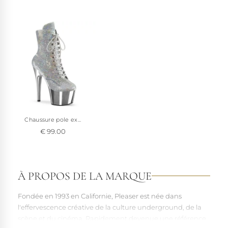
maison, en commençant par de courtes sessions. Vous
maîtriserez rapidement sa hauteur sophistiquée pour une
démarche absolument hypnotique !
Conseil d'achat :
Pour choisir votre taille avec précision, consultez
nos tableaux de mesures en bas de page.
Voir à 360°
(25826)
Chaussure pole ex...
€ 99.00
À PROPOS DE LA MARQUE
Fondée en 1993 en Californie, Pleaser est née dans
l'effervescence créative de la culture underground, de la
scène et du cinéma. Rapidement devenue une référence