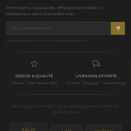
Promotions, nouveautés, offres personnalisées —
directement dans votre boîte mail.
Vos données ne sont jamais transmises à des tiers.
DESIGN & QUALITÉ
LIVRAISON OFFERTE
Pleaser USA® depuis 1993
France · Belgique · Luxembourg
BOUTIQUE CERTIFIÉE · AVIS INDÉPENDANTS VÉRIFIÉS
DEPUIS 2008
9.6/10
4.0/5
100/100