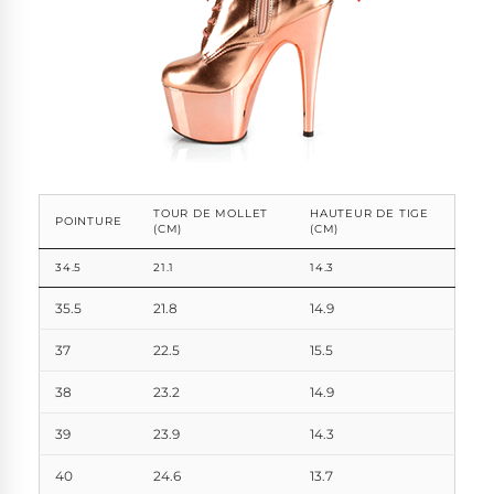
TOUR DE MOLLET
HAUTEUR DE TIGE
POINTURE
(CM)
(CM)
34.5
21.1
14.3
35.5
21.8
14.9
37
22.5
15.5
38
23.2
14.9
39
23.9
14.3
40
24.6
13.7