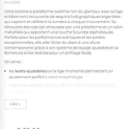
PLEASER
Cette bottine à plateforme sublime l'art du glamour avec sa tige
entièrement recouverte de sequins holographiques argentées
qui captent et reflètent la lumière à chaque mouvement. Sa
silhouette élancée est rehaussée par une plateforme et un talon
métallisés qui apportent une touche futuriste sophistiquée.
Parfaite pour les performances scéniques et les soirées
exceptionnelles, elle allie l'éclat du disco à une allure
contemporaine grâce à son système de laçage ajustable et sa
fermeture éclair latérale pour un enfilage facile.
On aime :
les
lacets ajustables
sur la tige montante permettant un
ajustement parfait
à votre morphologie.
la
fermeture éclair
discrète offrant une facilité d'utilisation
quotidienne.
la
pointe arrondie
qui respecte la morphologie naturelle du
LIRE +
pied.
le
revêtement holographique
dynamique pour un effet
scintillant audacieux.
le
talon effilé
de 18 cm (7") redessinant totalement votre