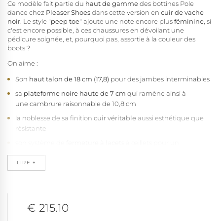
Ce modèle fait partie du
haut de gamme
des bottines Pole
dance chez
Pleaser Shoes
dans cette version en
cuir de vache
noir
. Le style "
peep toe
" ajoute une note encore plus
féminine
, si
c'est encore possible, à ces chaussures en dévoilant une
pédicure soignée, et, pourquoi pas, assortie à la couleur des
boots ?
On aime :
Son
haut talon de 18 cm (17,8)
pour des jambes interminables
sa
plateforme noire haute de 7 cm
qui ramène ainsi à
une cambrure raisonnable de 10,8 cm
la noblesse de sa finition
cuir véritable
aussi esthétique que
résistante
son système de
fermeture à lacets
à œillets pour un
ajustement parfait et rapide de la chaussure
LIRE +
son
zip interne pour un enfilage plus rapide
semelle
rainurée
en
caoutchouc naturel antidérapant
L'avantage de la
tige haute
qui permet de
protéger vos
€ 215.10
chevilles
et offre un
bon grip à la barre