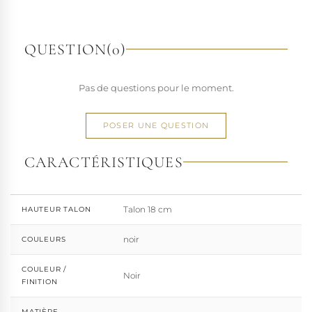
richesse de ses designs de chaussures techniques à hauts
talons conçues pour la performance. Tout naturellement,
elle a étendu son savoir-faire à d'autres univers. Pleaser est
QUESTION
(0)
aujourd'hui distribuée dans 110 pays.
À l'écart du courant mainstream des grandes franchises
Pas de questions pour le moment.
de la mode, Pleaser propose des collections ultra féminines
et des univers divers et riches, souvent disponibles dans
une large gamme de pointures. Parce qu'un style ne
POSER UNE QUESTION
devrait jamais se réduire à une question de centimètres, la
marque défend une idée simple : permettre à chacun
CARACTÉRISTIQUES
d'exprimer, sans contrainte, qui il veut être.
Talon 18 cm
HAUTEUR TALON
noir
COULEURS
COULEUR /
Noir
FINITION
MATIÈRE