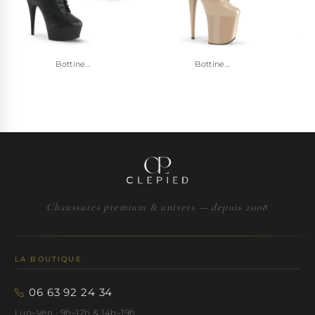
Bottine...
Bottine...
Chaussures premium & univers — depuis 2008
LA BOUTIQUE
06 63 92 24 34
Lun–Ven · 9h–12h & 14h–19h