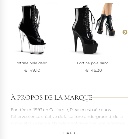
Bottine pole danc...
Bottine pole danc...
€ 149.10
€ 146.30
À PROPOS DE LA MARQUE
Fondée en 1993 en Californie, Pleaser est née dans
l'effervescence créative de la culture underground, de la
scène et du cinéma. Rapidement devenue une référence
pour les artistes, les performers et les esprits libres, la
LIRE +
marque s'est imposée par la qualité de sa fabrication et la