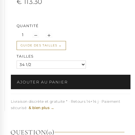
€ 113.30
Base en caoutchouc naturel antidérapant pour une stabilité à
toute épreuve
Ensemble monobloc talon-plateforme pour une résistance
optimale
QUANTITÉ
Cette
chaussure Pole Dance
à talon extrême existe de la
petite
taille
34.5 à 42.
GUIDE DES TAILLES
Note : Un temps d'adaptation est nécessaire pour profiter
pleinement du confort de ces bottines sexy. Elles sont réservées
TAILLES
aux pieds experts
Fabriquées en séries limitées, ces bottines Pleaser sont
disponibles uniquement pour une courte période. Ne manquez
pas cette occasion!
AJOUTER AU PANIER
Explorez ce produit à 360° pour mieux l'apprécier sous tous les
angles !
Livraison discrète et gratuite * · Retours 14+14 j · Paiement
Voir à 360°
sécurisé
& bien plus →
QUESTION
(0)