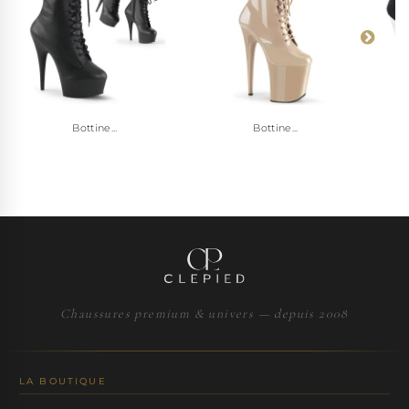
Bottine...
Bottine...
Chaussures premium & univers — depuis 2008
LA BOUTIQUE