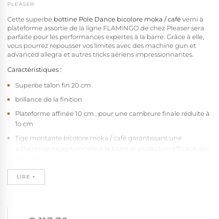
PLEASER
Cette superbe
bottine Pole Dance bicolore moka / café
verni à
plateforme assortie de la ligne FLAMINGO de chez Pleaser sera
parfaite pour les performances expertes à la barre. Grâce à elle,
vous pourrez repousser vos limites avec des machine gun et
advanced allegra et autres tricks aériens impressionnantes.
Caractéristiques :
Superbe talon fin 20 cm
brillance de la finition
Plateforme affinée 10 cm , pour une cambrure finale réduite à
1o cm
Tige montante bicolore moka / café garantissant une
adhérence exceptionnelle à la barre et protection efficace des
chevilles
Laçage frontal avec crochets solides pour un maintien
LIRE +
personnalisable
Fermeture éclair discrète sur le côté pour une utilisation rapide
et pratique