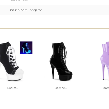
bout ouvert - peep toe
Basket...
Bottine...
Botti