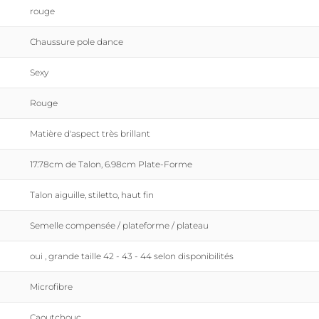
rouge
Voir à 360°
Chaussure pole dance
Sexy
Rouge
Matière d'aspect très brillant
17.78cm de Talon, 6.98cm Plate-Forme
Talon aiguille, stiletto, haut fin
Semelle compensée / plateforme / plateau
oui , grande taille 42 - 43 - 44 selon disponibilités
Microfibre
Caoutchouc