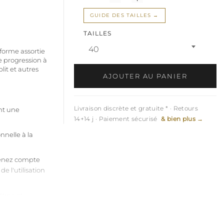
GUIDE DES TAILLES
TAILLES
40
eforme assortie
 progression à
plit et autres
AJOUTER AU PANIER
Livraison discrète et gratuite * · Retours
ant une
14+14 j · Paiement sécurisé
& bien plus →
nelle à la
(tenez compte
de l'utilisation
tine et
ilisation rapide