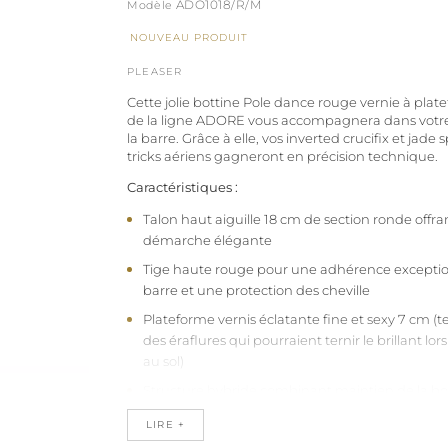
ADO1018/R/M
NOUVEAU PRODUIT
PLEASER
Cette jolie bottine Pole dance rouge vernie à plat
de la ligne ADORE vous accompagnera dans votre
la barre. Grâce à elle, vos inverted crucifix et jade s
tricks aériens gagneront en précision technique.
Caractéristiques :
Talon haut aiguille 18 cm de section ronde offr
démarche élégante
Tige haute rouge pour une adhérence exception
barre et une protection des cheville
Plateforme vernis éclatante fine et sexy 7 cm 
des éraflures qui pourraient ternir le brillant lors 
au sol)
Structure hybride combinant maintien de la bot
aération maximale
LIRE +
Fermeture éclair discrète sur le côté pour une ut