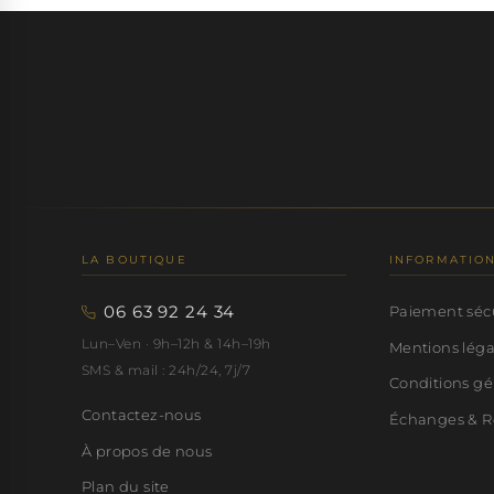
LA BOUTIQUE
INFORMATIO
06 63 92 24 34
Paiement séc
Lun–Ven · 9h–12h & 14h–19h
Mentions lég
SMS & mail : 24h/24, 7j/7
Conditions gé
Contactez-nous
Échanges & R
À propos de nous
Plan du site