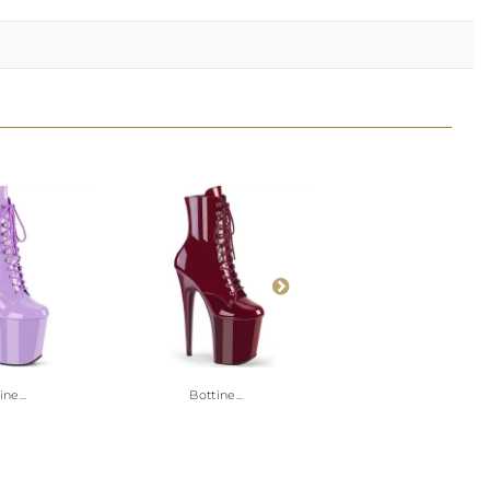
ne...
Bottine...
Bottine...