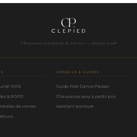
Chaussures premium & univers — depuis 2008
NS
CONSEILS & GUIDES
urisé 100%
Guide Pole Dance Pleaser
ales & RGPD
Chaussures sexy à petits prix
nérales de ventes
Assistant pointure
etours