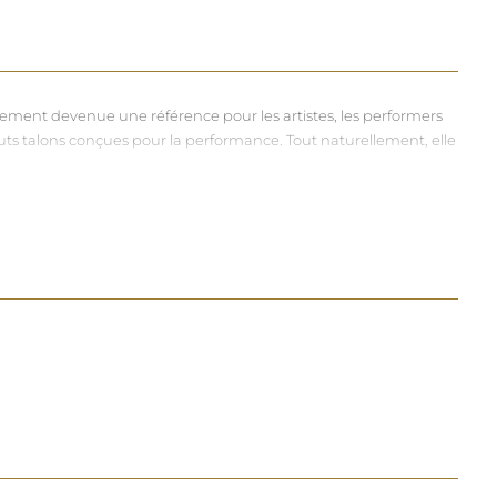
dement devenue une référence pour les artistes, les performers
hauts talons conçues pour la performance. Tout naturellement, elle
vers et riches, souvent disponibles dans une large gamme de
à chacun d'exprimer, sans contrainte, qui il veut être.