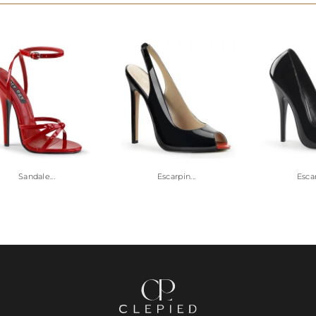
Sandale...
Escarpin...
Escar