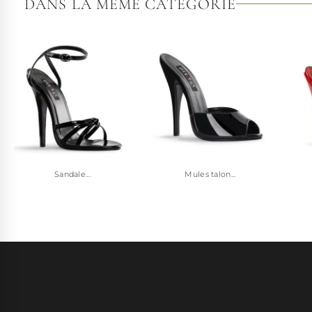
DANS LA MÊME CATÉGORIE
Sandale...
Mules talon...