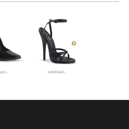
pin...
SANDALE...
Escarpin...