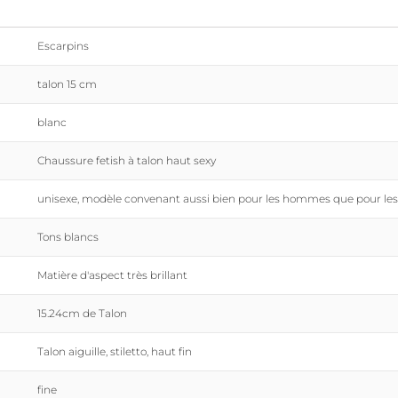
Escarpins
talon 15 cm
blanc
Chaussure fetish à talon haut sexy
unisexe, modèle convenant aussi bien pour les hommes que pour l
Tons blancs
Matière d'aspect très brillant
15.24cm de Talon
Talon aiguille, stiletto, haut fin
fine