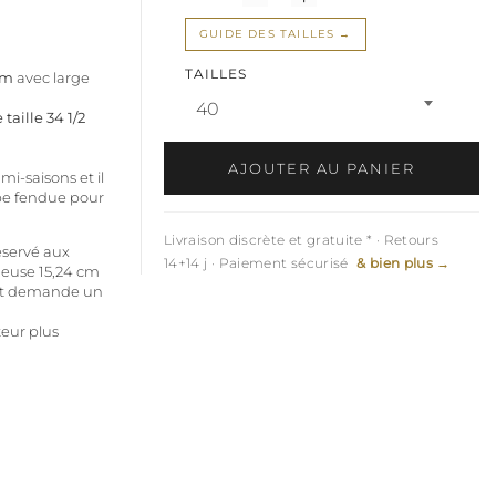
GUIDE DES TAILLES
TAILLES
cm
avec large
40
 taille 34 1/2
AJOUTER AU PANIER
i-saisons et il
upe fendue pour
Livraison discrète et gratuite * · Retours
éservé aux
14+14 j · Paiement sécurisé
& bien plus →
ineuse 15,24 cm
 et demande un
teur plus