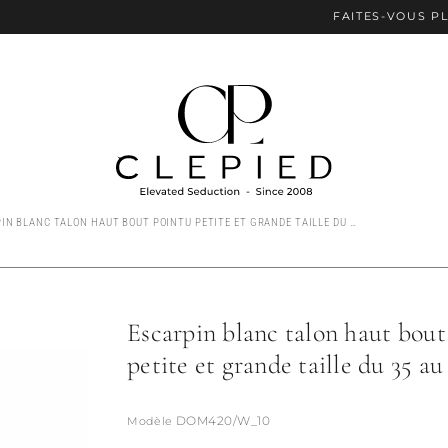
FAITES-VOUS PLAISIR AVE
ESCARPIN BLANC TALON HAUT BOUT POINTU PETITE ET GRANDE TAILLE DU 35 AU 46
Escarpin blanc talon haut bout
petite et grande taille du 35 au
DOM420/W_10