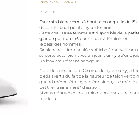
NOUVEAU PRODUIT
DEVIOUS
Escarpin blanc vernis
à
haut talon aiguille de 15 
décolleté, bout pointu hyper féminin.
Cette chaussure femme est disponible de la
petite
grande pointure 46
pour le plaisir féminin et
le désir des hommes !
Sa blancheur immaculée s'affiche à merveille aux m
se porte aussi bien avec un jean skinny qu'une j
un look assurément ravageur.
Note de la rédaction :
Ce modèle hyper sexy, est r
pieds avertis du fait de la hauteur de talon vertig
quand même, être hyper féminine, ça se mérite
petit "entraînement" chez soi !
Si vous débuter en haut talon,
choisissez une hau
modeste.