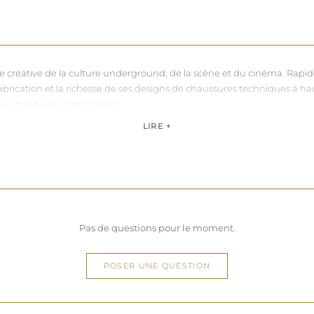
nce créative de la culture underground, de la scène et du cinéma. Rapi
sa fabrication et la richesse de ses designs de chaussures techniques à 
hui distribuée dans 110 pays.
de, Pleaser propose des collections ultra féminines et des univers di
LIRE +
question de centimètres, la marque défend une idée simple : permettre 
Pas de questions pour le moment.
POSER UNE QUESTION