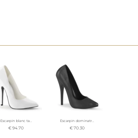
Escarpin blanc ta...
Escarpin dominatr...
€ 94.70
€ 70.30