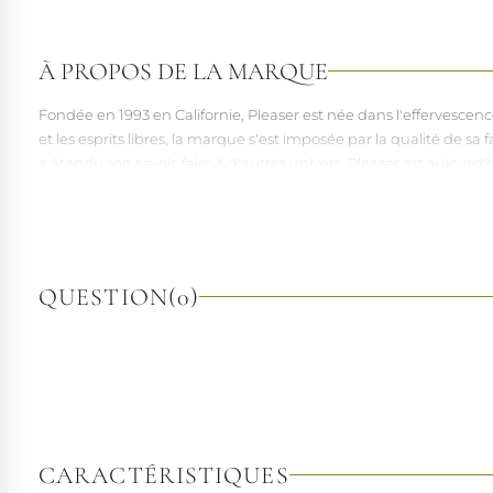
À PROPOS DE LA MARQUE
Fondée en 1993 en Californie, Pleaser est née dans l'effervesce
et les esprits libres, la marque s'est imposée par la qualité de 
a étendu son savoir-faire à d'autres univers. Pleaser est aujourd'
À l'écart du courant mainstream des grandes franchises de la mo
pointures. Parce qu'un style ne devrait jamais se réduire à une 
QUESTION
(0)
CARACTÉRISTIQUES