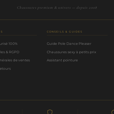
Chaussures premium & univers — depuis 2008
NS
CONSEILS & GUIDES
urisé 100%
Guide Pole Dance Pleaser
ales & RGPD
Chaussures sexy à petits prix
nérales de ventes
Assistant pointure
etours