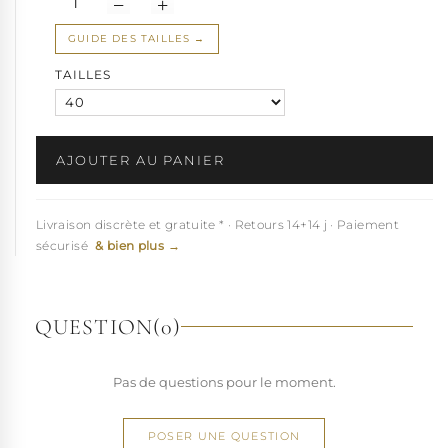
GUIDE DES TAILLES
TAILLES
AJOUTER AU PANIER
Livraison discrète et gratuite * · Retours 14+14 j · Paiement
sécurisé
& bien plus →
QUESTION
(0)
Pas de questions pour le moment.
POSER UNE QUESTION