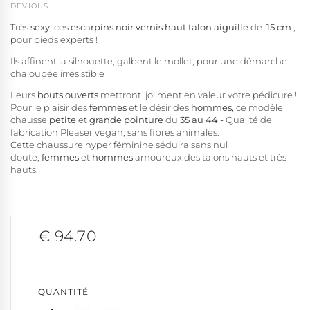
DEVIOUS
Très
sexy,
ces
escarpins noir vernis
haut talon aiguille
de
15 cm
,
pour pieds experts !
Ils affinent la silhouette, galbent le mollet, pour une démarche
chaloupée irrésistible
Leurs
bouts ouverts
mettront joliment en valeur votre pédicure !
Pour le plaisir des
femmes
et le désir des
hommes,
ce modèle
chausse
petite
et
grande pointure
du
35 au 44 -
Qualité de
fabrication Pleaser vegan, sans fibres animales.
Cette chaussure hyper féminine séduira sans nul
doute,
femmes
et
hommes
amoureux des talons hauts et très
hauts.
€ 94.70
QUANTITÉ