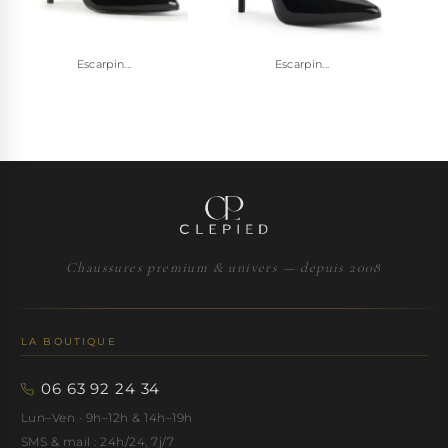
Escarpin...
Escarpin...
Chaussures premium & univers — depuis 2008
LA BOUTIQUE
06 63 92 24 34
Lun–Ven · 9h–12h & 14h–19h
SMS & mail : 24h/24, 7j/7